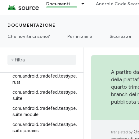
unit4
Documenti
Android Code Sear
com.android.tradefed.testtype.
mobly
DOCUMENTAZIONE
com.android.tradefed.testtype.
pandora
Che novità ci sono?
Per iniziare
Sicurezza
com
.
android
.
tradefed
.
testtype
.
python
com
.
android
.
tradefed
.
testtype
.
retry
A partire da
com
.
android
.
tradefed
.
testtype
.
della piatt
rust
quarto trime
com
.
android
.
tradefed
.
testtype
.
branch del 
suite
pubblicata 
com
.
android
.
tradefed
.
testtype
.
suite
.
module
com
.
android
.
tradefed
.
testtype
.
suite
.
params