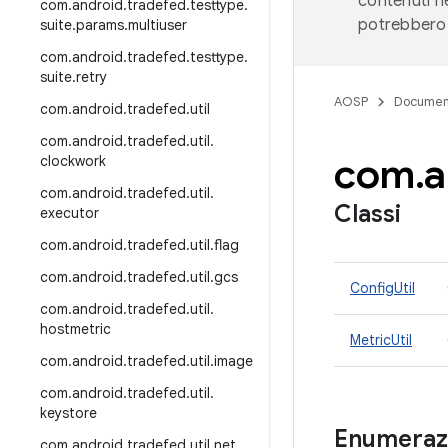
contenuti ne
com
.
android
.
tradefed
.
testtype
.
potrebbero 
suite
.
params
.
multiuser
com
.
android
.
tradefed
.
testtype
.
suite
.
retry
AOSP
Documen
com
.
android
.
tradefed
.
util
com
.
android
.
tradefed
.
util
.
com
.
a
clockwork
com
.
android
.
tradefed
.
util
.
Classi
executor
com
.
android
.
tradefed
.
util
.
flag
com
.
android
.
tradefed
.
util
.
gcs
ConfigUtil
com
.
android
.
tradefed
.
util
.
hostmetric
MetricUtil
com
.
android
.
tradefed
.
util
.
image
com
.
android
.
tradefed
.
util
.
keystore
Enumeraz
com
.
android
.
tradefed
.
util
.
net