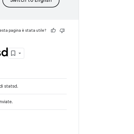
sta pagina è stata utile?
sd
 di statsd.
inviate.