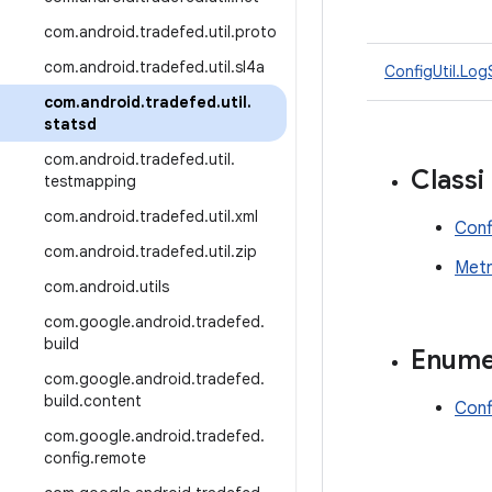
com
.
android
.
tradefed
.
util
.
proto
com
.
android
.
tradefed
.
util
.
sl4a
ConfigUtil.Lo
com
.
android
.
tradefed
.
util
.
statsd
com
.
android
.
tradefed
.
util
.
Classi
testmapping
com
.
android
.
tradefed
.
util
.
xml
Conf
com
.
android
.
tradefed
.
util
.
zip
Metr
com
.
android
.
utils
com
.
google
.
android
.
tradefed
.
build
Enume
com
.
google
.
android
.
tradefed
.
build
.
content
Conf
com
.
google
.
android
.
tradefed
.
config
.
remote