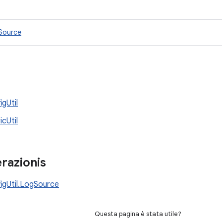
gSource
igUtil
icUtil
razionis
igUtil.LogSource
Questa pagina è stata utile?