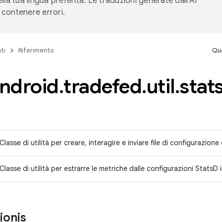
lla tua lingua preferita. Le traduzioni generate dall'AI
contenere errori.
ti
Riferimento
Que
ndroid
.
tradefed
.
util
.
stat
Classe di utilità per creare, interagire e inviare file di configurazione
Classe di utilità per estrarre le metriche dalle configurazioni StatsD 
ionis