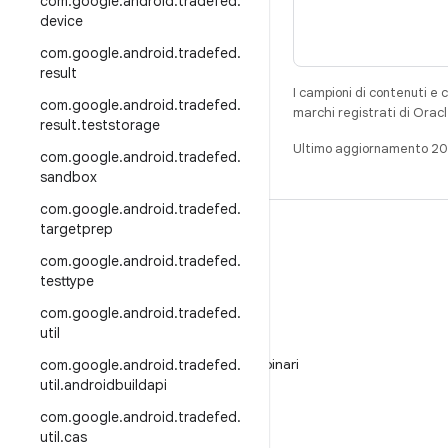
com
.
google
.
android
.
tradefed
.
device
com
.
google
.
android
.
tradefed
.
result
I campioni di contenuti e 
com
.
google
.
android
.
tradefed
.
marchi registrati di Oracl
result
.
teststorage
Ultimo aggiornamento 2
com
.
google
.
android
.
tradefed
.
sandbox
com
.
google
.
android
.
tradefed
.
targetprep
CREA
com
.
google
.
android
.
tradefed
.
Repository per Android
testtype
Requisiti
com
.
google
.
android
.
tradefed
.
Download
util
Visualizza l'anteprima dei programmi binari
com
.
google
.
android
.
tradefed
.
util
.
androidbuildapi
Immagini del produttore
com
.
google
.
android
.
tradefed
.
File binari del driver
util
.
cas