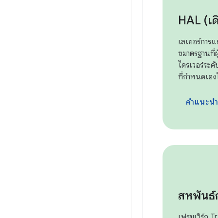
HAL (เด
เลเยอร์การแ
ซมาตรฐานที่ผู
ไดรเวอร์ระดับ
ที่กำหนดเองโ
คำแนะน
สหพันธ์
เฟรมเวิร์ก T