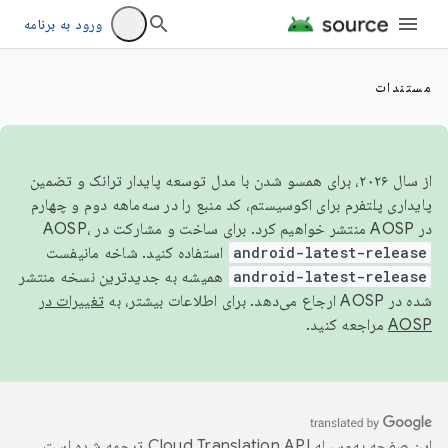
ورود به برنامه
مستندات
از سال ۲۰۲۶، برای همسو شدن با مدل توسعه پایدار ترانک و تضمین
پایداری پلتفرم برای اکوسیستم، کد منبع را در سه‌ماهه دوم و چهارم
در AOSP منتشر خواهیم کرد. برای ساخت و مشارکت در AOSP،
android-latest-release
استفاده کنید. شاخه مانیفست
android-latest-release
همیشه به جدیدترین نسخه منتشر
شده در AOSP ارجاع می‌دهد. برای اطلاعات بیشتر، به
تغییرات در
AOSP
مراجعه کنید.
این صفحه به‌وسیله
ترجمه شده است.