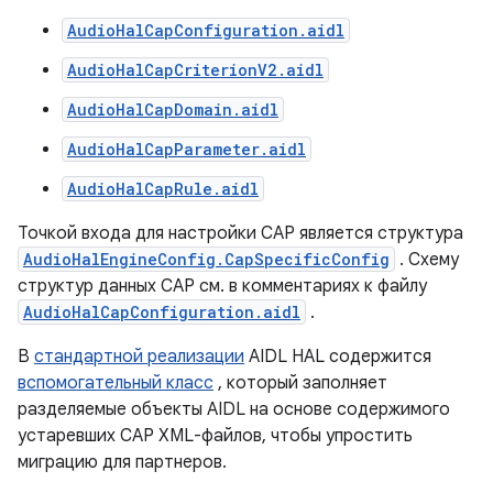
AudioHalCapConfiguration.aidl
AudioHalCapCriterionV2.aidl
AudioHalCapDomain.aidl
AudioHalCapParameter.aidl
AudioHalCapRule.aidl
Точкой входа для настройки CAP является структура
AudioHalEngineConfig.CapSpecificConfig
. Схему
структур данных CAP см. в комментариях к файлу
AudioHalCapConfiguration.aidl
.
В
стандартной реализации
AIDL HAL содержится
вспомогательный класс
, который заполняет
разделяемые объекты AIDL на основе содержимого
устаревших CAP XML-файлов, чтобы упростить
миграцию для партнеров.