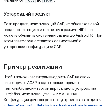
числами от
1000
до
1039
.
Устаревший продукт
Если продукт, использующий CAP, не обновляет свой
раздел поставщика и остается в режиме HIDL, вы
можете обновить системный раздел до Android 16. При
этом платформа останется совместимой с
устаревшей конфигурацией CAP.
Пример реализации
Чтобы помочь партнерам внедрить CAP на своих
платформах, AOSP предоставляет пример
«автомобильной» версии виртуального устройства
Cuttlefish, использующего CAP с AIDL HAL.
Конфигурация для конкретного устройства находится
в
device/google/cuttlefish/shared/auto/audio/policy/engine