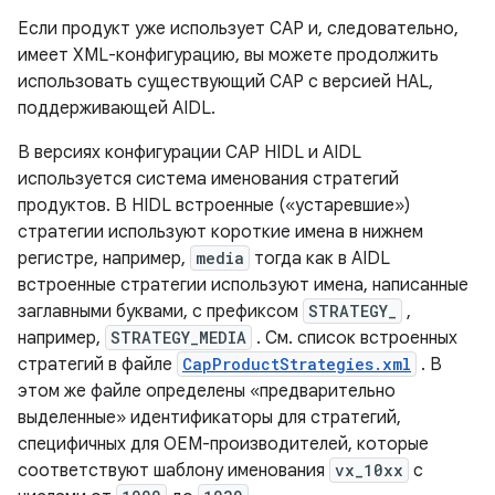
Если продукт уже использует CAP и, следовательно,
имеет XML-конфигурацию, вы можете продолжить
использовать существующий CAP с версией HAL,
поддерживающей AIDL.
В версиях конфигурации CAP HIDL и AIDL
используется система именования стратегий
продуктов. В HIDL встроенные («устаревшие»)
стратегии используют короткие имена в нижнем
регистре, например,
media
тогда как в AIDL
встроенные стратегии используют имена, написанные
заглавными буквами, с префиксом
STRATEGY_
,
например,
STRATEGY_MEDIA
. См. список встроенных
стратегий в файле
CapProductStrategies.xml
. В
этом же файле определены «предварительно
выделенные» идентификаторы для стратегий,
специфичных для OEM-производителей, которые
соответствуют шаблону именования
vx_10xx
с