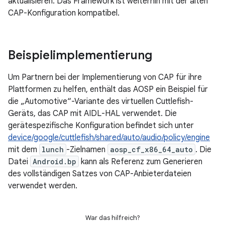
aktualisieren. Das Framework ist weiterhin mit der alten
CAP-Konfiguration kompatibel.
Beispielimplementierung
Um Partnern bei der Implementierung von CAP für ihre
Plattformen zu helfen, enthält das AOSP ein Beispiel für
die „Automotive“-Variante des virtuellen Cuttlefish-
Geräts, das CAP mit AIDL-HAL verwendet. Die
gerätespezifische Konfiguration befindet sich unter
device/google/cuttlefish/shared/auto/audio/policy/engine
mit dem
lunch
-Zielnamen
aosp_cf_x86_64_auto
. Die
Datei
Android.bp
kann als Referenz zum Generieren
des vollständigen Satzes von CAP-Anbieterdateien
verwendet werden.
War das hilfreich?