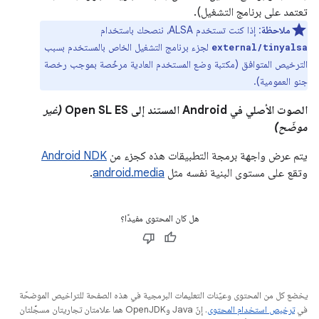
تعتمد على برنامج التشغيل).
ملاحظة
: إذا كنت تستخدم ALSA، ننصحك باستخدام
لجزء برنامج التشغيل الخاص بالمستخدم بسبب
external/tinyalsa
الترخيص المتوافق (مكتبة وضع المستخدم العادية مرخّصة بموجب رخصة
جنو العمومية).
الصوت الأصلي في Android المستند إلى Open SL ES
(غير
موضّح)
يتم عرض واجهة برمجة التطبيقات هذه كجزء من
Android NDK
وتقع على مستوى البنية نفسه مثل
android.media
.
هل كان المحتوى مفيدًا؟
يخضع كل من المحتوى وعيّنات التعليمات البرمجية في هذه الصفحة للتراخيص الموضحّة
في
ترخيص استخدام المحتوى
. إنّ Java وOpenJDK هما علامتان تجاريتان مسجَّلتان