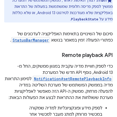
הערה:
לצורך תאימות לאחור, ממשק המשתמש של המערכת
ממשיך לספק פריסה חלופית שמשתמשת בפעולות של התראות
באפליקציות שלא מעודכנות לטירגוט Android 13, או שלא כוללות
מידע על
.
PlaybackState
סיכום של השינויים בתאימות האפליקציה לעדכונים של
כפתורי הפעולה זמין במאמר בנושא
StatusBarManager
.
Remote playback API
כדי לספק חוויית מדיה עקבית במגוון ממשקים, החל מ-
Android 13, נוסף API חדש של המערכת
Notification#setRemotePlaybackInfo
לסימון התראות
מדיה בממשק המשתמש של מערכת השליטה במדיה
להפעלה מרחוק. ממשק ה-API הזה מאפשר לאפליקציות
מערכת ששולחות את ההתראות לבצע את הפעולות הבאות:
לספק מידע ופונקציונליות למדיה שמקורה
במכשיר מרוחק למתג מעבר למכשיר אחר