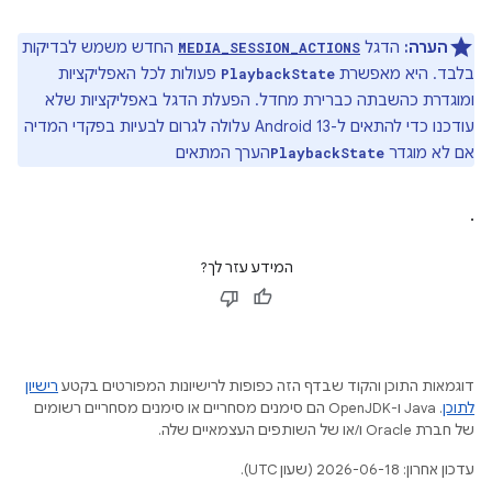
הערה:
הדגל
החדש משמש לבדיקות
MEDIA_SESSION_ACTIONS
בלבד. היא מאפשרת
פעולות לכל האפליקציות
PlaybackState
ומוגדרת כהשבתה כברירת מחדל. הפעלת הדגל באפליקציות שלא
עודכנו כדי להתאים ל-Android 13 עלולה לגרום לבעיות בפקדי המדיה
אם לא מוגדר
הערך המתאים
PlaybackState
.
המידע עזר לך?
דוגמאות התוכן והקוד שבדף הזה כפופות לרישיונות המפורטים בקטע
רישיון
לתוכן
.‏ Java ו-OpenJDK הם סימנים מסחריים או סימנים מסחריים רשומים
של חברת Oracle ו/או של השותפים העצמאיים שלה.
עדכון אחרון: 2026-06-18 (שעון UTC).