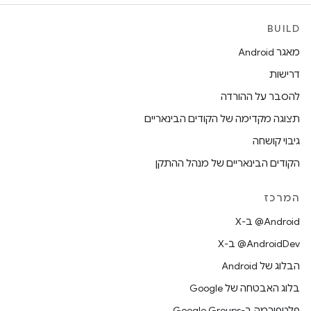
BUILD
מאגר Android
דרישות
להסבר על ההורדה
תצוגה מקדימה של הקודים הבינאריים
גיבוי קושחה
הקודים הבינאריים של מנהל ההתקן
המרכז
‫‎@Android ב-X
‫‎@AndroidDev ב-X
הבלוג של Android
בלוג האבטחה של Google
פלטפורמה ב-Google Groups