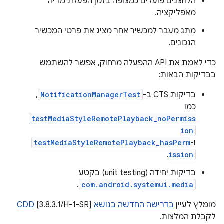
הלחצנים פועלים כמצופה בזמן הפעלת מדיה
מאפליקציה.
מתג מעבר למכשיר אחר מציג את פרטי המכשיר
הנכונים.
כדי לאמת את API ההפעלה מרחוק, אפשר להשתמש
בבדיקות הבאות:
בדיקות CTS ב-
NotificationManagerTest
,
כמו
testMediaStyleRemotePlayback_noPermiss
ion
ו-
testMediaStyleRemotePlayback_hasPerm
.
ission
בדיקות יחידה (unit testing) בקטע
.
com.android.systemui.media
מומלץ לעיין
בדרישה החדשה בנושא CDD
[3.8.3.1/H-1-SR]
לקבלת המלצות.