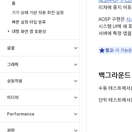
[8.5/H-0- 1]
듈
리자에 중지 어포
기기 상태 기반 자동 회전 설정
AOSP 구현은
시
빠른 설정 타일 분류
시스템 UI에 새
대형 화면 앱 호환성
서버에 특정 앱을
글꼴
참고:
이 기능은
그래픽
백그라운드 
상호작용
수동 테스트에서
미디어
단위 테스트에서
Performance
권한