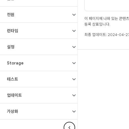
전원
이 페이지에 나와 있는 콘텐
등록 상표입니다.
런타임
최종 업데이트: 2024-04-27
설정
빌드
Storage
Android 저장소
요구사항
테스트
다운로드
업데이트
바이너리 미리보기
공장 출고 시 이미지
가상화
드라이버 바이너리