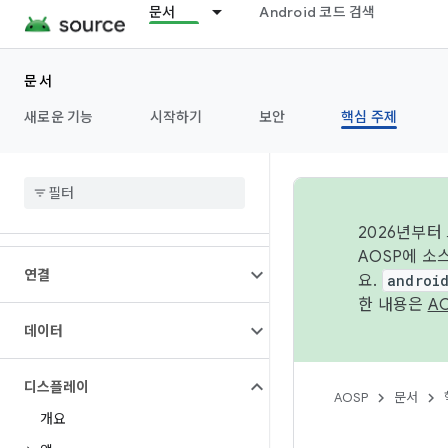
문서
Android 코드 검색
개요
문서
아키텍처
새로운 기능
시작하기
보안
핵심 주제
오디오
카메라
2026년부터
AOSP에 소
연결
요.
androi
한 내용은
A
데이터
디스플레이
AOSP
문서
개요