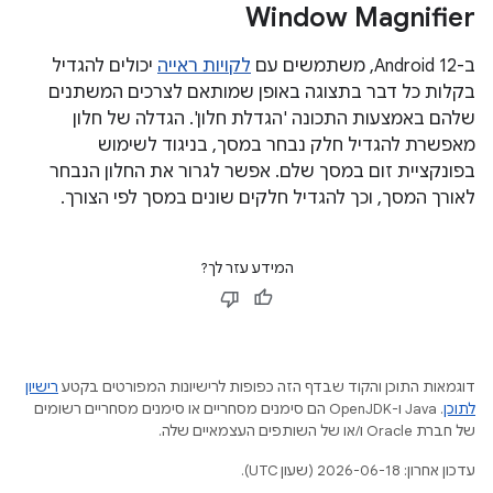
Window Magnifier
ב-Android 12, משתמשים עם
לקויות ראייה
יכולים להגדיל
בקלות כל דבר בתצוגה באופן שמותאם לצרכים המשתנים
שלהם באמצעות התכונה 'הגדלת חלון'. הגדלה של חלון
מאפשרת להגדיל חלק נבחר במסך, בניגוד לשימוש
בפונקציית זום במסך שלם. אפשר לגרור את החלון הנבחר
לאורך המסך, וכך להגדיל חלקים שונים במסך לפי הצורך.
המידע עזר לך?
דוגמאות התוכן והקוד שבדף הזה כפופות לרישיונות המפורטים בקטע
רישיון
לתוכן
.‏ Java ו-OpenJDK הם סימנים מסחריים או סימנים מסחריים רשומים
של חברת Oracle ו/או של השותפים העצמאיים שלה.
עדכון אחרון: 2026-06-18 (שעון UTC).