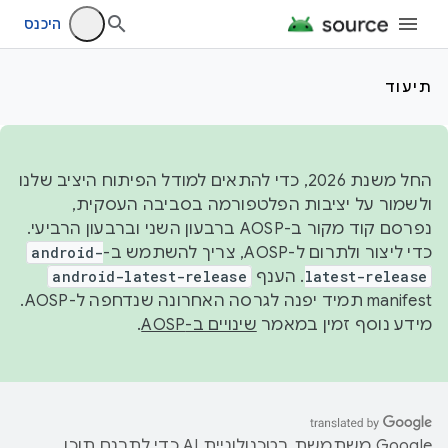
היכנס
תיעוד
החל משנת 2026, כדי להתאים למודל הפיתוח היציב שלנו
ולשמור על יציבות הפלטפורמה בסביבה העסקית,
נפרסם קוד מקור ב-AOSP ברבעון השני וברבעון הרביעי.
כדי ליצור ולתרום ל-AOSP, צריך להשתמש ב-
android-
latest-release
. הענף
android-latest-release
manifest תמיד יפנה לגרסה האחרונה שנדחפה ל-AOSP.
מידע נוסף זמין במאמר
שינויים ב-AOSP
.
‫Google משתמשת בטכנולוגיית AI כדי לתרגם תוכן