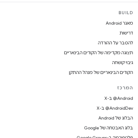
BUILD
מאגר Android
דרישות
להסבר על ההורדה
תצוגה מקדימה של הקודים הבינאריים
גיבוי קושחה
הקודים הבינאריים של מנהל ההתקן
המרכז
‫‎@Android ב-X
‫‎@AndroidDev ב-X
הבלוג של Android
בלוג האבטחה של Google
פלטפורמה ב-Google Groups