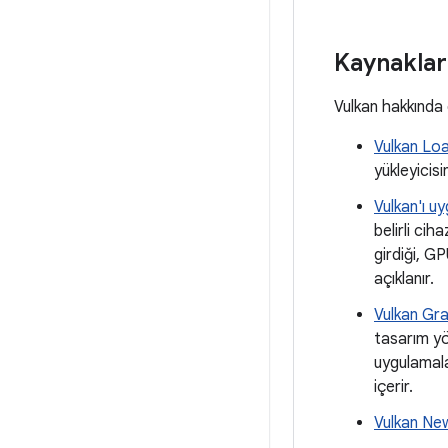
Kaynaklar
Vulkan hakkında d
Vulkan Lo
yükleyicisin
Vulkan'ı u
belirli ci
girdiği, G
açıklanır.
Vulkan Gr
tasarım yön
uygulamala
içerir.
Vulkan Ne