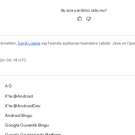
Bu size yardımcı oldu mu?
 örnekleri,
İçerik Lisansı
sayfasında açıklanan lisanslara tabidir. Java ve Ope
026-06-18 UTC.
AĞ
X'te @Android
X'te @AndroidDev
Android Blogu
Google Güvenlik Blogu
Google Grupları'nda Platform