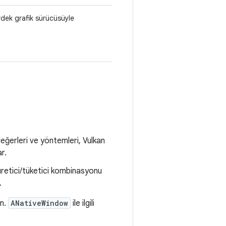
rdek grafik sürücüsüyle
ğerleri ve yöntemleri, Vulkan
r.
 üretici/tüketici kombinasyonu
.
in.
ANativeWindow
ile ilgili