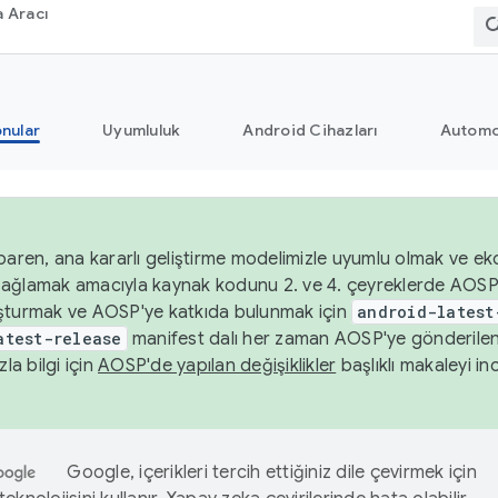
 Aracı
nular
Uyumluluk
Android Cihazları
Automo
baren, ana kararlı geliştirme modelimizle uyumlu olmak ve ek
nı sağlamak amacıyla kaynak kodunu 2. ve 4. çeyreklerde AOSP
şturmak ve AOSP'ye katkıda bulunmak için
android-latest
atest-release
manifest dalı her zaman AOSP'ye gönderile
zla bilgi için
AOSP'de yapılan değişiklikler
başlıklı makaleyi inc
Google, içerikleri tercih ettiğiniz dile çevirmek için