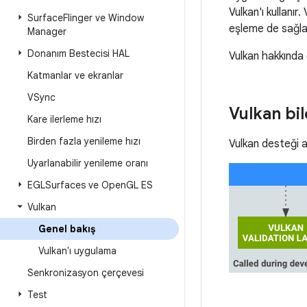
Vulkan'ı kullanır.
Surface
Flinger ve Window
eşleme de sağlar.
Manager
Donanım Bestecisi HAL
Vulkan hakkında g
Katmanlar ve ekranlar
VSync
Vulkan bil
Kare ilerleme hızı
Birden fazla yenileme hızı
Vulkan desteği aş
Uyarlanabilir yenileme oranı
EGLSurfaces ve Open
GL ES
Vulkan
Genel bakış
Vulkan'ı uygulama
Senkronizasyon çerçevesi
Test