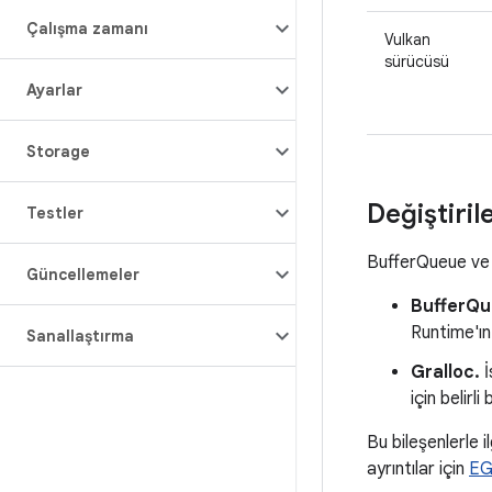
Çalışma zamanı
Vulkan
sürücüsü
Ayarlar
Storage
Değiştiril
Testler
BufferQueue ve G
Güncellemeler
BufferQu
Runtime'ı
Sanallaştırma
Gralloc.
İ
için belirl
Bu bileşenlerle ilg
ayrıntılar için
EG