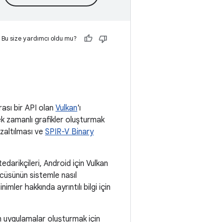
Bu size yardımcı oldu mu?
rası bir API olan
Vulkan
'ı
ek zamanlı grafikler oluşturmak
azaltılması ve
SPIR-V Binary
darikçileri, Android için Vulkan
ücüsünün sistemle nasıl
imler hakkında ayrıntılı bilgi için
n uygulamalar oluşturmak için