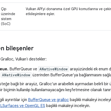
Çip
Vulkan API'yi donanıma özel GPU komutlarına ve çeki
üzerinde
etkileşimlere eşler.
sistem
(SoC)
en bileşenler
ralloc, Vulkan'ı destekler:
eue.
BufferQueue ve
ANativeWindow
arayüzündeki ek enum de
n
ANativeWindow
üzerinden BufferQueue'ya bağlanmasını sağla
steğe bağlı bir arayüz, Gralloc'un arabellek ayırmadan belirli bir
i bir biçimin kullanılıp kullanılamayacağını keşfetmesine olanak tanır
ili ayrıntılar için
BufferQueue ve gralloc
başlıklı makaleyi inceley
LSurfaces ve OpenGL ES
başlıklı makaleyi inceleyin.