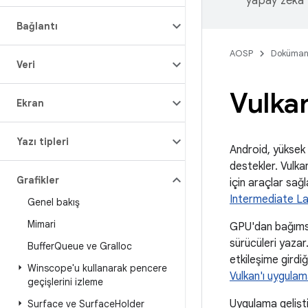
yapay zeka t
Bağlantı
AOSP
Doküman
Veri
Vulka
Ekran
Yazı tipleri
Android, yüksek 
destekler. Vulka
Grafikler
için araçlar sağ
Intermediate L
Genel bakış
Mimari
GPU'dan bağımsız
sürücüleri yazar
Buffer
Queue ve Gralloc
etkileşime girdiğ
Winscope'u kullanarak pencere
Vulkan'ı uygula
geçişlerini izleme
Uygulama gelişti
Surface ve Surface
Holder