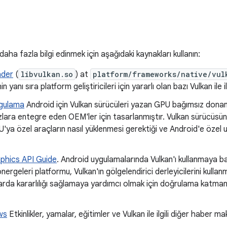
aha fazla bilgi edinmek için aşağıdaki kaynakları kullanın:
ader
(
libvulkan.so
) at
platform/frameworks/native/vul
in yanı sıra platform geliştiricileri için yararlı olan bazı Vulkan ile ilg
ygulama
Android için Vulkan sürücüleri yazan GPU bağımsız donanı
hazlara entegre eden OEM'ler için tasarlanmıştır. Vulkan sürücüsün
PU'ya özel araçların nasıl yüklenmesi gerektiği ve Android'e özel
aphics API Guide
. Android uygulamalarında Vulkan'ı kullanmaya b
ergeleri platformu, Vulkan'ın gölgelendirici derleyicilerini kullan
rda kararlılığı sağlamaya yardımcı olmak için doğrulama katmanla
ws
Etkinlikler, yamalar, eğitimler ve Vulkan ile ilgili diğer haber ma