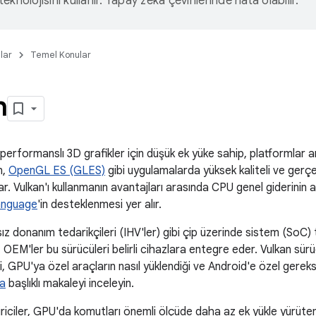
eknolojisini kullanır. Yapay zeka çevirilerinde hata olabilir.
lar
Temel Konular
n
performanslı 3D grafikler için düşük ek yüke sahip, platformlar a
n,
OpenGL ES (GLES)
gibi uygulamalarda yüksek kaliteli ve gerç
lar. Vulkan'ı kullanmanın avantajları arasında CPU genel giderinin 
anguage
'in desteklenmesi yer alır.
 donanım tedarikçileri (IHV'ler) gibi çip üzerinde sistem (SoC) te
. OEM'ler bu sürücüleri belirli cihazlara entegre eder. Vulkan sür
i, GPU'ya özel araçların nasıl yüklendiği ve Android'e özel gereksin
ma
başlıklı makaleyi inceleyin.
riciler, GPU'da komutları önemli ölçüde daha az ek yükle yürüte