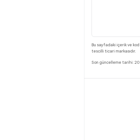
Bu sayfadaki içerik ve kod
tescilli ticari markasıdır.
Son güncelleme tarihi: 2
DERLEME
Android kod deposu
Gereksinimler
İndirme
İkili programları önizle
Fabrika ayarı görüntüleri