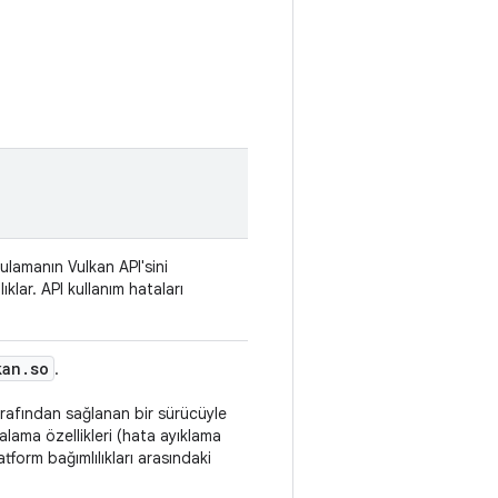
gulamanın Vulkan API'sini
ıklar. API kullanım hataları
kan
.
so
.
tarafından sağlanan bir sürücüyle
alama özellikleri (hata ayıklama
latform bağımlılıkları arasındaki