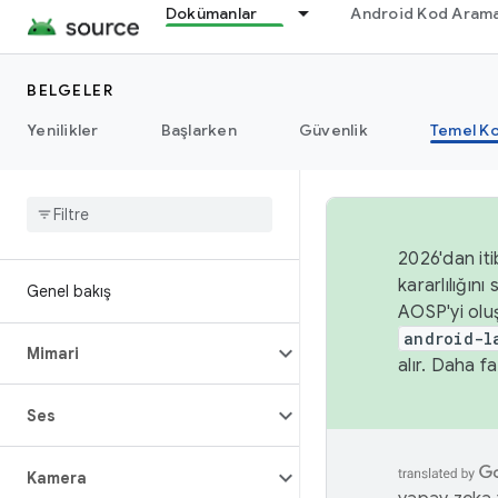
Dokümanlar
Android Kod Arama
BELGELER
Yenilikler
Başlarken
Güvenlik
Temel Ko
2026'dan iti
kararlılığı
Genel bakış
AOSP'yi olu
android-l
Mimari
alır. Daha fa
Ses
Kamera