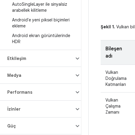
Auto
Single
Layer ile sinyalsiz
arabellek kilitleme
Android'e yeni piksel biçimleri
ekleme
Şekil 1.
Vulkan bil
Android ekran görüntülerinde
HDR
Bileşen
adı
Etkileşim
Vulkan
Medya
Doğrulama
Katmanları
Performans
Vulkan
Çalışma
İzinler
Zamanı
Güç