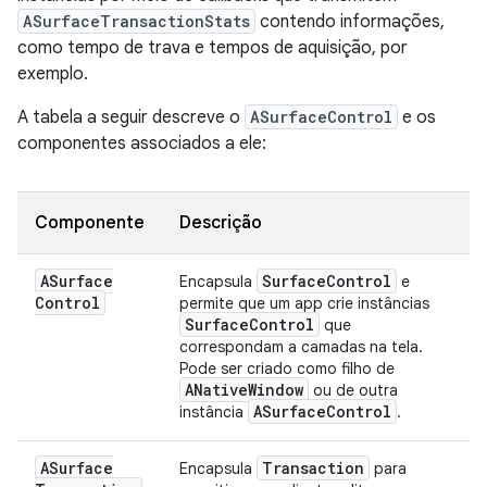
ASurfaceTransactionStats
contendo informações,
como tempo de trava e tempos de aquisição, por
exemplo.
A tabela a seguir descreve o
ASurfaceControl
e os
componentes associados a ele:
Componente
Descrição
ASurface
Surface
Control
Encapsula
e
Control
permite que um app crie instâncias
Surface
Control
que
correspondam a camadas na tela.
Pode ser criado como filho de
ANative
Window
ou de outra
ASurface
Control
instância
.
ASurface
Transaction
Encapsula
para