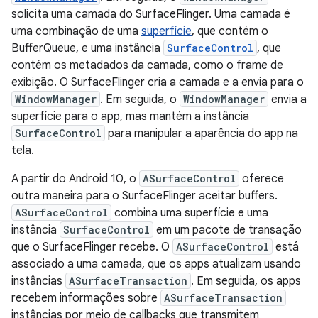
solicita uma camada do SurfaceFlinger. Uma camada é
uma combinação de uma
superfície
, que contém o
BufferQueue, e uma instância
SurfaceControl
, que
contém os metadados da camada, como o frame de
exibição. O SurfaceFlinger cria a camada e a envia para o
WindowManager
. Em seguida, o
WindowManager
envia a
superfície para o app, mas mantém a instância
SurfaceControl
para manipular a aparência do app na
tela.
A partir do Android 10, o
ASurfaceControl
oferece
outra maneira para o SurfaceFlinger aceitar buffers.
ASurfaceControl
combina uma superfície e uma
instância
SurfaceControl
em um pacote de transação
que o SurfaceFlinger recebe. O
ASurfaceControl
está
associado a uma camada, que os apps atualizam usando
instâncias
ASurfaceTransaction
. Em seguida, os apps
recebem informações sobre
ASurfaceTransaction
instâncias por meio de callbacks que transmitem