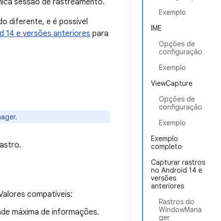
única sessão de rastreamento.
Exemplo
 diferente, e é possível
IME
d 14 e versões anteriores
para
Opções de
configuração
Exemplo
ViewCapture
Opções de
configuração
ager.
Exemplo
Exemplo
astro.
completo
Capturar rastros
no Android 14 e
versões
anteriores
 Valores compatíveis:
Rastros do
WindowMana
dade máxima de informações.
ger