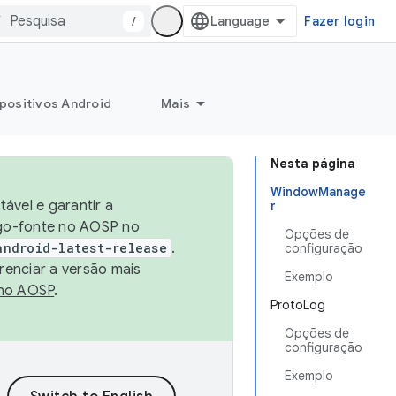
/
Fazer login
positivos Android
Mais
Nesta página
WindowManage
ável e garantir a
r
igo-fonte no AOSP no
Opções de
android-latest-release
.
configuração
renciar a versão mais
Exemplo
no AOSP
.
ProtoLog
Opções de
configuração
Exemplo