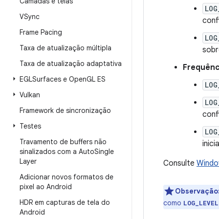
Camadas e telas
LOG
VSync
conf
Frame Pacing
LOG
Taxa de atualização múltipla
sobr
Taxa de atualização adaptativa
Frequênci
EGLSurfaces e Open
GL ES
LOG
Vulkan
LOG
Framework de sincronização
conf
Testes
LOG
Travamento de buffers não
inici
sinalizados com a Auto
Single
Layer
Consulte
Wind
Adicionar novos formatos de
pixel ao Android
Observação
HDR em capturas de tela do
como
LOG_LEVEL
Android