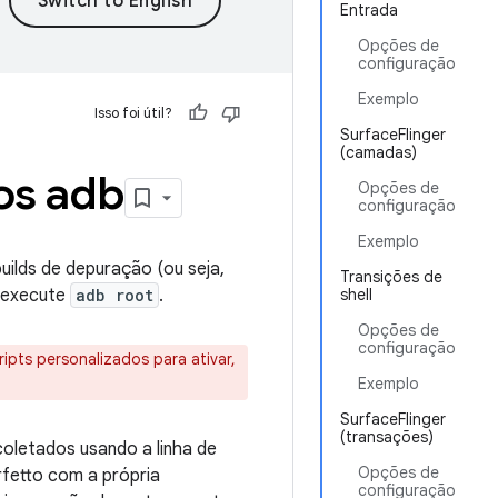
Entrada
Opções de
configuração
Exemplo
Isso foi útil?
SurfaceFlinger
(camadas)
os adb
Opções de
configuração
Exemplo
uilds de depuração (ou seja,
Transições de
 execute
adb root
.
shell
Opções de
configuração
ripts personalizados para ativar,
Exemplo
SurfaceFlinger
(transações)
oletados usando a linha de
Opções de
fetto com a própria
configuração