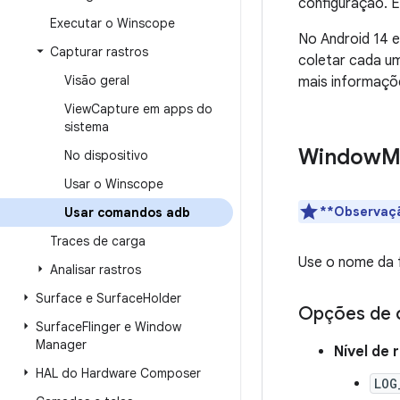
configuração. É
Executar o Winscope
No Android 14 e
Capturar rastros
coletar cada u
Visão geral
mais informaçõ
View
Capture em apps do
sistema
Window
M
No dispositivo
Usar o Winscope
**Observaç
Usar comandos adb
Traces de carga
Use o nome da 
Analisar rastros
Surface e Surface
Holder
Opções de 
Surface
Flinger e Window
Manager
Nível de 
HAL do Hardware Composer
LOG