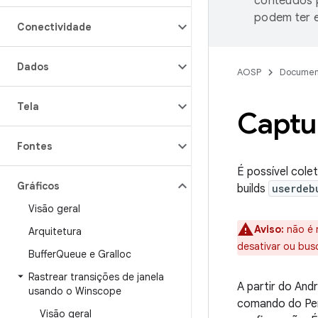
conteúdos p
podem ter e
Conectividade
Dados
AOSP
Documen
Tela
Captu
Fontes
É possível col
Gráficos
builds
userdeb
Visão geral
Aviso:
não é 
Arquitetura
desativar ou busc
Buffer
Queue e Gralloc
Rastrear transições de janela
A partir do And
usando o Winscope
comando do Per
Visão geral