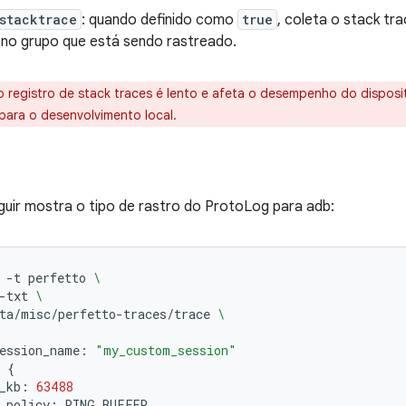
stacktrace
: quando definido como
true
, coleta o stack t
no grupo que está sendo rastreado.
 registro de stack traces é lento e afeta o desempenho do disposit
ara o desenvolvimento local.
uir mostra o tipo de rastro do ProtoLog para adb:
-t
perfetto
\
-txt
\
ta/misc/perfetto-traces/trace
\
ession_name:
"my_custom_session"
{
_kb:
63488
_policy: