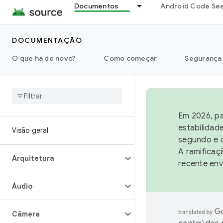
Documentos
Android Code Se
DOCUMENTAÇÃO
O que há de novo?
Como começar
Segurança
Em 2026, pa
estabilidad
Visão geral
segundo e q
A ramificaç
Arquitetura
recente env
Áudio
Câmera