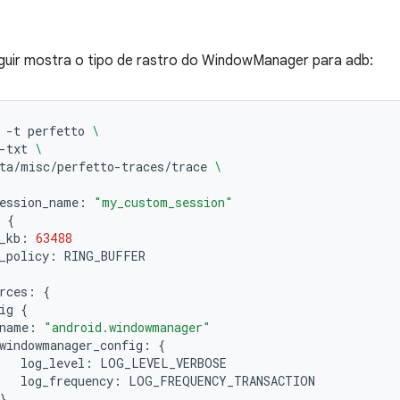
guir mostra o tipo de rastro do WindowManager para adb:
-t
perfetto
\
-txt
\
ta/misc/perfetto-traces/trace
\
ession_name:
"my_custom_session"
{
_kb:
63488
_policy:
rces:
{
ig
{
name:
"android.windowmanager"
windowmanager_config:
{
log_level:
log_frequency:
}