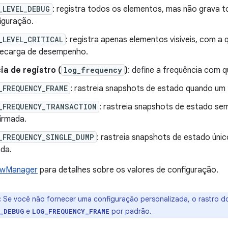
_LEVEL_DEBUG
: registra todos os elementos, mas não grava 
iguração.
_LEVEL_CRITICAL
: registra apenas elementos visíveis, com a
ecarga de desempenho.
a de registro (
log_frequency
)
: define a frequência com q
_FREQUENCY_FRAME
: rastreia snapshots de estado quando um
_FREQUENCY_TRANSACTION
: rastreia snapshots de estado se
irmada.
_FREQUENCY_SINGLE_DUMP
: rastreia snapshots de estado úni
ada.
owManager
para detalhes sobre os valores de configuração.
:
Se você não fornecer uma configuração personalizada, o rastro 
e
por padrão.
_DEBUG
LOG_FREQUENCY_FRAME