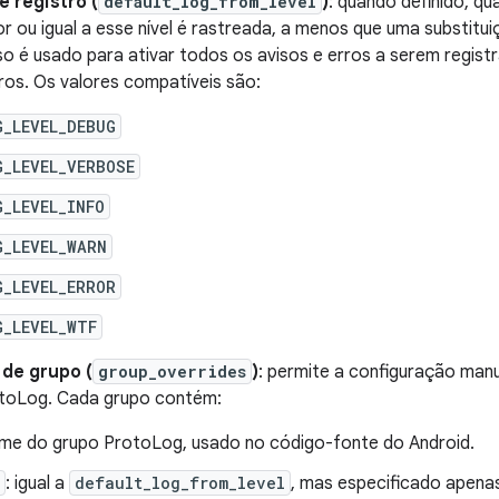
e registro (
default_log_from_level
)
: quando definido, q
or ou igual a esse nível é rastreada, a menos que uma substitui
so é usado para ativar todos os avisos e erros a serem registr
ros. Os valores compatíveis são:
G_LEVEL_DEBUG
G_LEVEL_VERBOSE
_LEVEL_INFO
G_LEVEL_WARN
G_LEVEL_ERROR
G_LEVEL_WTF
 de grupo (
group_overrides
)
: permite a configuração manua
toLog. Cada grupo contém:
ome do grupo ProtoLog, usado no código-fonte do Android.
: igual a
default_log_from_level
, mas especificado apenas