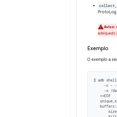
collect_
ProtoLog 
Aviso:
o
adequado p
Exemplo
O exemplo a seg
$
adb
shell
-c
-
-
-o
/da
unique_s
buffers:
size
fill