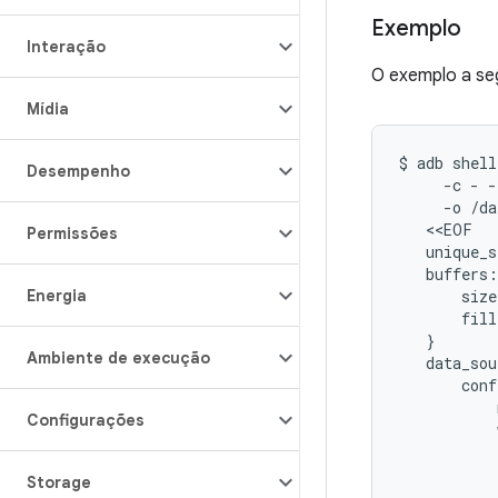
Exemplo
Interação
O exemplo a se
Mídia
$
adb
shell
Desempenho
-c
-
-
-o
/da
Permissões
unique_s
buffers:
Energia
size
fill
}
Ambiente de execução
data_sou
conf
Configurações
Storage