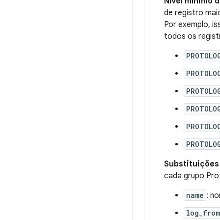
Nível mínimo d
de registro mai
Por exemplo, is
todos os regist
PROTOLO
PROTOLO
PROTOLOG
PROTOLO
PROTOLO
PROTOLO
Substituições
cada grupo Pro
name
: n
log_from