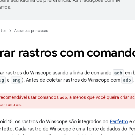
ara seu idioma de preferência. As traduções com IA
rros.
tos
Assuntos principais
rar rastros com comand
etar rastros do Winscope usando a linha de comando
adb
em b
ug
e
eng
). Antes de coletar rastros do Winscope com
adb
,
recomendável usar comandos
, a menos que você queira criar sc
adb
ar rastros.
roid 15, os rastros do Winscope são integrados ao
Perfetto
e c
fetto. Cada rastro do Winscope é uma fonte de dados do Per