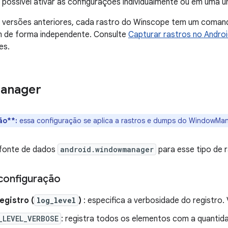
 possível ativar as configurações individualmente ou em uma 
 versões anteriores, cada rastro do Winscope tem um comando
m de forma independente. Consulte
Capturar rastros no Androi
es.
anager
ão**:
essa configuração se aplica a rastros e dumps do WindowMan
fonte de dados
android.windowmanager
para esse tipo de r
configuração
registro (
log_level
)
: especifica a verbosidade do registro.
_LEVEL_VERBOSE
: registra todos os elementos com a quanti