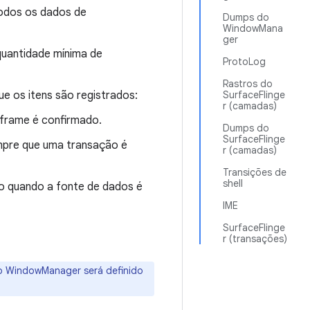
todos os dados de
Dumps do
WindowMana
ger
 quantidade mínima de
ProtoLog
Rastros do
ue os itens são registrados:
SurfaceFlinge
r (camadas)
 frame é confirmado.
Dumps do
SurfaceFlinge
mpre que uma transação é
r (camadas)
Transições de
shell
co quando a fonte de dados é
IME
SurfaceFlinge
r (transações)
do WindowManager será definido