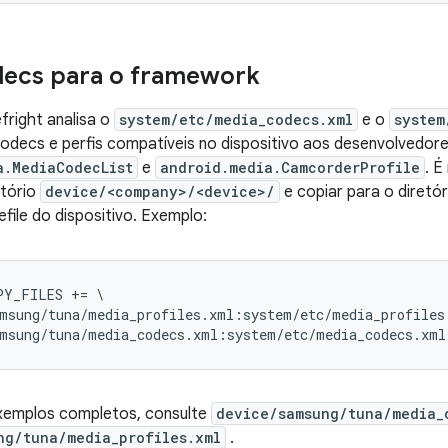
decs para o framework
fright analisa o
system/etc/media_codecs.xml
e o
system
odecs e perfis compatíveis no dispositivo aos desenvolvedor
a.MediaCodecList
e
android.media.CamcorderProfile
. É
etório
device/<company>/<device>/
e copiar para o diretó
file do dispositivo. Exemplo:
Y_FILES += \

msung/tuna/media_profiles.xml:system/etc/media_profiles.
exemplos completos, consulte
device/samsung/tuna/media_
ng/tuna/media_profiles.xml
.