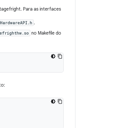
agefright. Para as interfaces
HardwareAPI.h
.
efrighthw.so
no Makefile do
to: