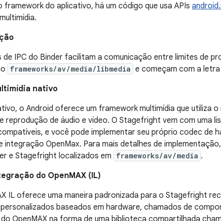
do framework do aplicativo, há um código que usa APIs
android
ultimídia.
ação
 de IPC do Binder facilitam a comunicação entre limites de pr
rio
frameworks/av/media/libmedia
e começam com a letra "
timídia nativo
ativo, o Android oferece um framework multimídia que utiliza
e reprodução de áudio e vídeo. O Stagefright vem com uma li
compatíveis, e você pode implementar seu próprio codec de 
 integração OpenMax. Para mais detalhes de implementação
er e Stagefright localizados em
frameworks/av/media
.
tegração do OpenMAX (IL)
 IL oferece uma maneira padronizada para o Stagefright re
a personalizados baseados em hardware, chamados de compon
n do OpenMAX na forma de uma biblioteca compartilhada ch