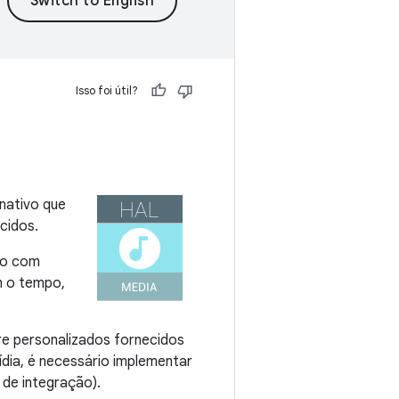
Isso foi útil?
 nativo que
cidos.
ão com
m o tempo,
e personalizados fornecidos
ídia, é necessário implementar
e integração).