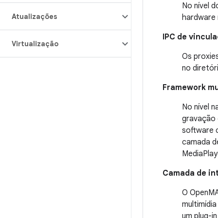
No nível 
Atualizações
hardware m
IPC de vincul
Virtualização
Os proxies
no diretó
Framework mul
No nível n
gravação 
software 
camada de
MediaPlay
Camada de in
O OpenMAX
multimídi
um plug-i