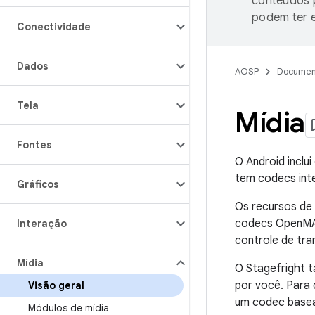
conteúdos p
podem ter e
Conectividade
Dados
AOSP
Documen
Tela
Mídia
Fontes
O Android inclu
tem codecs int
Gráficos
Os recursos de 
codecs OpenMAX
Interação
controle de tr
Mídia
O Stagefright 
por você. Para 
Visão geral
um codec base
Módulos de mídia