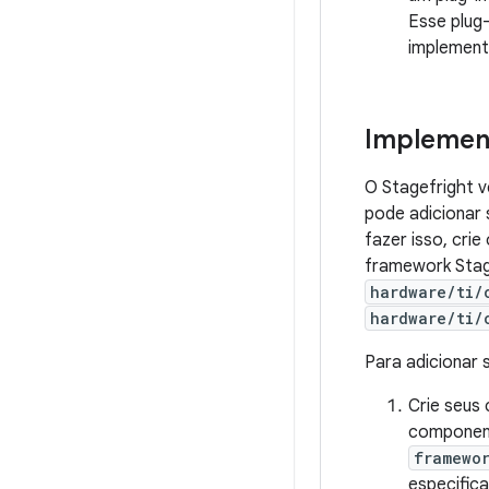
Esse plug
implement
Implemen
O Stagefright 
pode adicionar
fazer isso, cr
framework Stag
hardware/ti/
hardware/ti/
Para adicionar 
Crie seus
component
framewo
especific