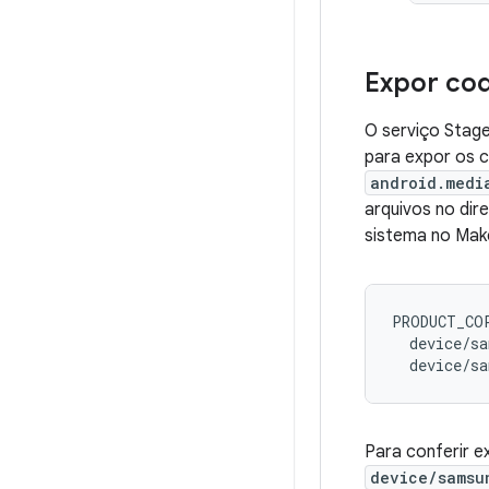
Expor co
O serviço Stage
para expor os c
android.medi
arquivos no dir
sistema no Make
PRODUCT_COP
  device/sa
Para conferir 
device/samsu