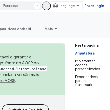
/
Fazer login
positivos Android
Mais
Nesta página
Arquitetura
ável e garantir a
Implementar
igo-fonte no AOSP no
codecs
android-latest-release
.
personalizados
renciar a versão mais
Expor codecs
no AOSP
.
para o
framework