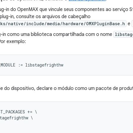
lug-in do OpenMAX que vincule seus componentes ao serviço St
plug-in, consulte os arquivos de cabeçalho
rks/native/include/media/hardware/OMXPluginBase.h
e
ug-in como uma biblioteca compartilhada com o nome
libstag
Por exemplo:
le do dispositivo, declare o módulo como um pacote de produ
T_PACKAGES += \

tagefrighthw \
