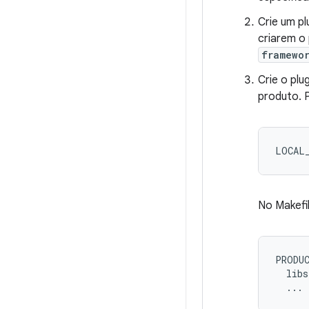
Crie um p
criarem o 
framewo
Crie o pl
produto. 
No Makefi
PRODUC
  libs