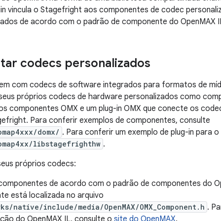
-in vincula o Stagefright aos componentes de codec personali
ados de acordo com o padrão de componente do OpenMAX I
tar codecs personalizados
vem com codecs de software integrados para formatos de m
 seus próprios codecs de hardware personalizados como co
ie os componentes OMX e um plug-in OMX que conecte os code
efright. Para conferir exemplos de componentes, consulte
omap4xxx/domx/
. Para conferir um exemplo de plug-in para o
omap4xx/libstagefrighthw
.
seus próprios codecs:
 componentes de acordo com o padrão de componentes do Op
e está localizada no arquivo
rks/native/include/media/OpenMAX/OMX_Component.h
. P
ação do OpenMAX IL, consulte o
site do OpenMAX
.