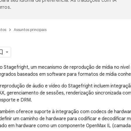
ara seu idioma de preferência. As traduções com IA
rros.
tos
Assuntos principais
i o Stagefright, um mecanismo de reprodução de mídia no nível
egrados baseados em software para formatos de mídia conhe
reprodução de áudio e vídeo do Stagefright incluem integraç
, gerenciamento de sessões, renderização sincronizada co
ansporte e DRM.
também oferece suporte à integração com codecs de hardwar
definir um caminho de hardware para codificar e decodificar m
ado em hardware como um componente OpenMax IL (camada d