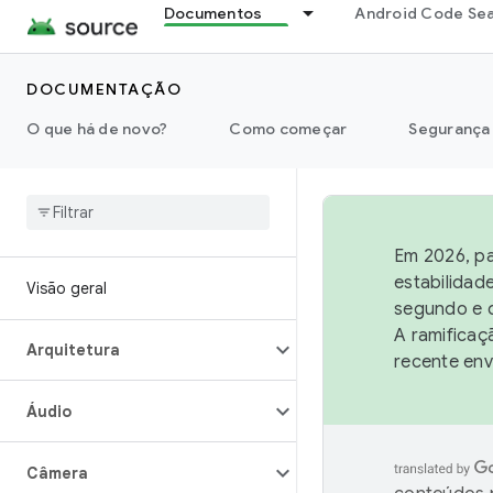
Documentos
Android Code Se
DOCUMENTAÇÃO
O que há de novo?
Como começar
Segurança
Em 2026, pa
estabilidad
Visão geral
segundo e q
A ramificaç
Arquitetura
recente env
Áudio
Câmera