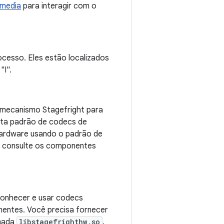
.media
para interagir com o
ocesso. Eles estão localizados
I".
 o mecanismo Stagefright para
sta padrão de codecs de
hardware usando o padrão de
, consulte os componentes
conhecer e usar codecs
entes. Você precisa fornecer
amada
libstagefrighthw.so
.