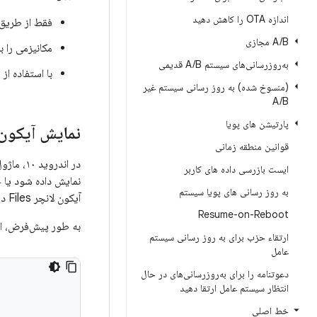
اندازه OTA را کاهش دهید
فقط از طریق APIهای پایدا
B مجازی
/
A
مکانیزمی را 
به‌روزرسانی‌های سیستم A
B قدیمی
/
با استفاده ا
(منسوخ شده) به روز رسانی سیستم غیر
A
/
B
پارتیشن های پویا
نمایش آیکون ل
قوانین منطقه زمانی
در اندروید ۱۰، ماژول DocumentsUI از
ایست بازرسی داده های کاربر
نمایش داده شود یا خیر، استفاده 
به روز رسانی های پویا سیستم
آیکون لانچر Files در کشوی برنامه نمایش داده شود یا خیر، استفاده می‌کند.
Resume-on-Reboot
به طور پیش‌فرض، این آی
ارتقاء حزب برای به روز رسانی سیستم
عامل
دعوتنامه را برای به‌روزرسانی‌های در حال
انتظار سیستم عامل ارتقا دهید
خط اصلی