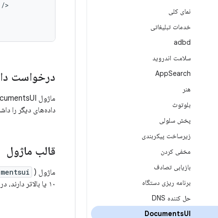
/
نمای کلی
خدمات تبلیغاتی
adbd
سلامت اندروید
App
Search
درخواست داده
هنر
ماژول DocumentsUI اکشن
بلوتوث
داده‌های دیگر را داش
پخش سلولی
زیرساخت پیکربندی
قالب ماژول
مخفی کردن
بازیابی تصادف
ماژول DocumentsUI (
umentsui
برنامه ریزی دستگاه
۱۰ یا بالاتر دارند، در دسترس است.
حل کننده DNS
Documents
UI