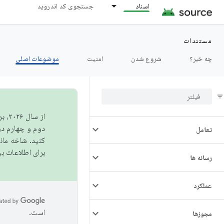
اسناد
جستجوی کد اندروید
داده ها
مستندات
نمایش دادن
چه خبر؟
شروع شدن
امنیت
موضوعات اصلی
فونت ها
گرافیک
از 
دوم و چهارم در AOSP منتشر خواهیم کرد. برای ساخت و مشارکت در 
تعامل
کنید. شاخه ما
برای اطلاعات ب
رسانه ها
عملکرد
است.
مجوزها