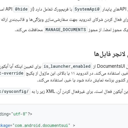
ر
@SystemApi
با فریم‌ورک تعامل دارد (از API
@hide
استف
برای فعال کردن شرکای اندروید جهت سفارشی‌سازی ویژگی‌ها و قالب‌بندی ارائه 
ز یک مجوز امضا، از مجوز
MANAGE_DOCUMENTS
محافظت می‌کند.
انچر فایل‌ها
is_launcher_enabled
می‌کند. در اندروید ۱۱ یا بالاتر، این ماژول از پکیج
t-override
کون فعال است. برای غیرفعال کردن آن، XML زیر را به
/etc/sysconfig
ding
=
"utf-8"
?
>

ckage
=
"com.android.documentsui"