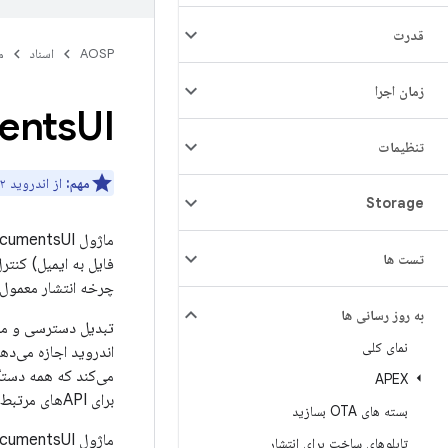
قدرت
AOSP
اسناد
م
زمان اجرا
ents
UI
تنظیمات
مهم:
از اندروید ۱۲ به بعد، مرور فایل‌ها از طریق DocumentsUI غیرفعال است.
Storage
تست ها
فایل به ایمیل) کنترل
چرخه انتشار معمول 
به روز رسانی ها
تبدیل دسترسی و مجو
نمای کلی
اندروید اجازه می‌دهد
APEX
برای APIهای مرتبط چه چیزی را می‌بینند.
بسته های OTA بسازید
ماژول DocumentsUI اقدامات زیر را مدیریت می‌کند.
تابلوهای ساخت برای انتشار