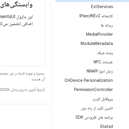
وابستگی‌های 
Ext
Services
کتابخانه IPsec
IKEv2
/
این ماژول DocumentsUI به مجوز
اضافی تضمین می‌کند
رسانه ها
Media
Provider
Module
Metadata
پشته شبکه
خدمات NFC
زمان اجرا NNAPI
محتوا و نمونه کدها در این صفحه
آن هستند.
On
Device Personalization
Controller
Permission
تاریخ آخرین به‌روزرسانی 2026-07-13 به‌وقت ساعت هماهنگ جهانی.
پروفایل کردن
تامین کلید از راه دور
ساخت
برنامه های افزودنی SDK
مخزن Android
Statsd