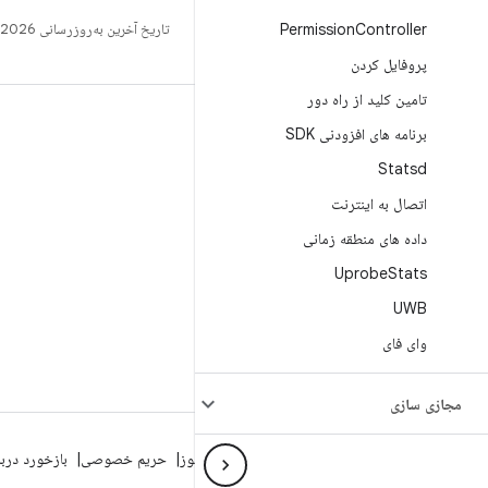
Controller
Permission
تاریخ آخرین به‌روزرسانی 2026-07-13 به‌وقت ساعت هماهنگ جهانی.
پروفایل کردن
تامین کلید از راه دور
ساخت
برنامه های افزودنی SDK
مخزن Android
Statsd
الزامات
اتصال به اینترنت
بارگیری
داده های منطقه زمانی
پیش‌نمایش کدهای دودویی
Uprobe
Stats
تصاویر تنظیمات کارخانه
UWB
کدهای دودویی درایور
وای فای
مجازی سازی
درباره Android
انجمن
شرایط حقوقی
مجوز
حریم خصوصی
بازخورد درب