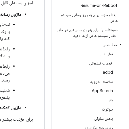
اجزای رسانه‌ای قابل 
Resume-on-Reboot
ماژول رسانه.
ارتقاء حزب برای به روز رسانی سیستم
عامل
استخرا
دعوتنامه را برای به‌روزرسانی‌های در حال
با یک 
انتظار سیستم عامل ارتقا دهید
کند یا
خط اصلی
رابط‌ه
نمای کلی
و اطلا
خدمات تبلیغاتی
رابط‌ه
adbd
می‌دهن
رسانه‌
سلامت اندروید
App
Search
پلتفرم
هنر
ماژول کدک‌ها
بلوتوث
پخش سلولی
برای جزئیات بیشتر د
زیرساخت پیکربندی