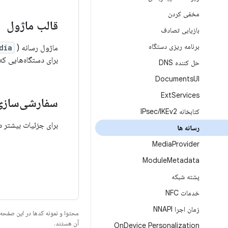
مخفی کردن
قالب ماژول
بازیابی تصادف
برنامه ریزی دستگاه
ماژول رسانه (
dia
برای دستگاه‌هایی که اندروید ۱۰ یا بالاتر دا
حل کننده DNS
Documents
UI
Ext
Services
سفارشی‌سازی
کتابخانه IPsec
IKEv2
/
برای جزئیات بیشتر د
رسانه ها
Media
Provider
Module
Metadata
پشته شبکه
خدمات NFC
زمان اجرا NNAPI
محتوا و نمونه کدها در این صفحه
آن هستند.
On
Device Personalization