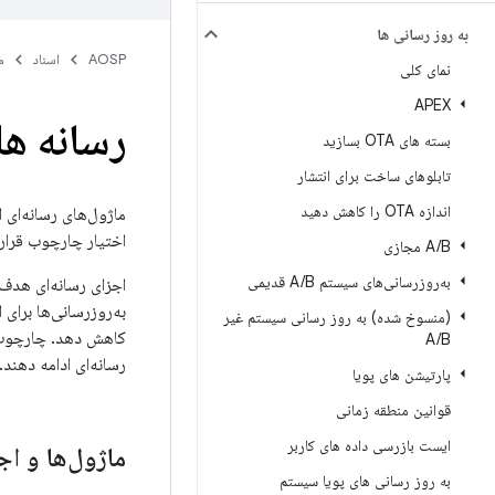
به روز رسانی ها
AOSP
اسناد
م
نمای کلی
APEX
رسانه ها
بسته های OTA بسازید
تابلوهای ساخت برای انتشار
اندازه OTA را کاهش دهید
اختیار چارچوب قرار 
B مجازی
/
A
به‌روزرسانی‌های سیستم A
B قدیمی
/
اجزای رسانه‌ای هدف 
به‌روزرسانی‌ها برای
(منسوخ شده) به روز رسانی سیستم غیر
کاهش دهد. چارچوب ر
A
/
B
رسانه‌ای ادامه دهند.
پارتیشن های پویا
قوانین منطقه زمانی
ایست بازرسی داده های کاربر
ماژول‌ها و اج
به روز رسانی های پویا سیستم