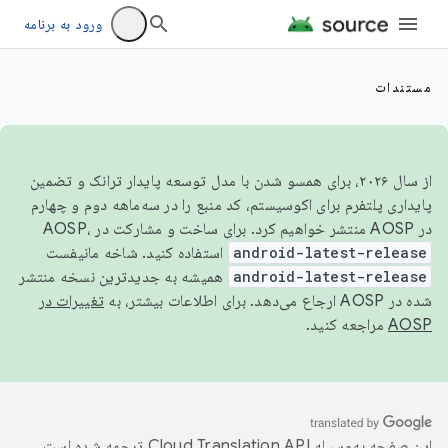
ورود به برنامه
مستندات
از سال ۲۰۲۶، برای همسو شدن با مدل توسعه پایدار ترانک و تضمین
پایداری پلتفرم برای اکوسیستم، کد منبع را در سه‌ماهه دوم و چهارم
در AOSP منتشر خواهیم کرد. برای ساخت و مشارکت در AOSP،
android-latest-release
استفاده کنید. شاخه مانیفست
android-latest-release
همیشه به جدیدترین نسخه منتشر
شده در AOSP ارجاع می‌دهد. برای اطلاعات بیشتر، به
تغییرات در
AOSP
مراجعه کنید.
این صفحه به‌وسیله
ترجمه شده است.