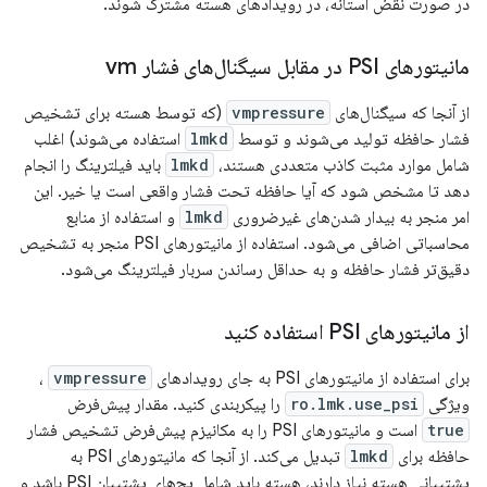
در صورت نقض آستانه، در رویدادهای هسته مشترک شوند.
مانیتورهای PSI در مقابل سیگنال‌های فشار vm
از آنجا که سیگنال‌های
vmpressure
(که توسط هسته برای تشخیص
فشار حافظه تولید می‌شوند و توسط
lmkd
استفاده می‌شوند) اغلب
شامل موارد مثبت کاذب متعددی هستند،
lmkd
باید فیلترینگ را انجام
دهد تا مشخص شود که آیا حافظه تحت فشار واقعی است یا خیر. این
امر منجر به بیدار شدن‌های غیرضروری
lmkd
و استفاده از منابع
محاسباتی اضافی می‌شود. استفاده از مانیتورهای PSI منجر به تشخیص
دقیق‌تر فشار حافظه و به حداقل رساندن سربار فیلترینگ می‌شود.
از مانیتورهای PSI استفاده کنید
برای استفاده از مانیتورهای PSI به جای رویدادهای
vmpressure
،
ویژگی
ro.lmk.use_psi
را پیکربندی کنید. مقدار پیش‌فرض
true
است و مانیتورهای PSI را به مکانیزم پیش‌فرض تشخیص فشار
حافظه برای
lmkd
تبدیل می‌کند. از آنجا که مانیتورهای PSI به
پشتیبانی هسته نیاز دارند، هسته باید شامل پچ‌های پشتیبان PSI باشد و