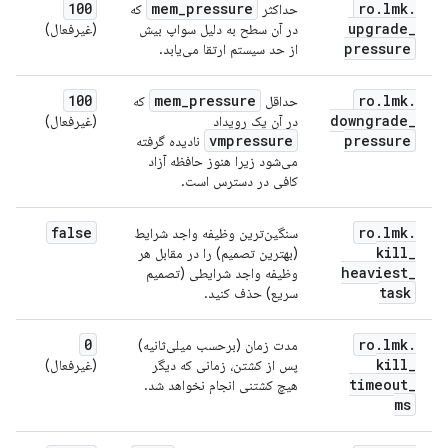
100
mem
_
pressure
ro
.
lmk
.
حداکثر
که
upgrade
_
در آن سطح به دلیل سواپ بیش
(غیرفعال)
pressure
از حد سیستم ارتقا می‌یابد.
100
mem
_
pressure
ro
.
lmk
.
حداقل
که
downgrade
_
در آن یک رویداد
(غیرفعال)
vmpressure
pressure
نادیده گرفته
می‌شود زیرا هنوز حافظه آزاد
کافی در دسترس است.
false
ro
.
lmk
.
سنگین‌ترین وظیفه واجد شرایط
kill
_
(بهترین تصمیم) را در مقابل هر
heaviest
_
وظیفه واجد شرایطی (تصمیم
task
سریع) حذف کنید.
0
ro
.
lmk
.
مدت زمان (برحسب میلی‌ثانیه)
kill
_
پس از کشتن، زمانی که دیگر
(غیرفعال)
timeout
_
هیچ کشتنی انجام نخواهد شد.
ms