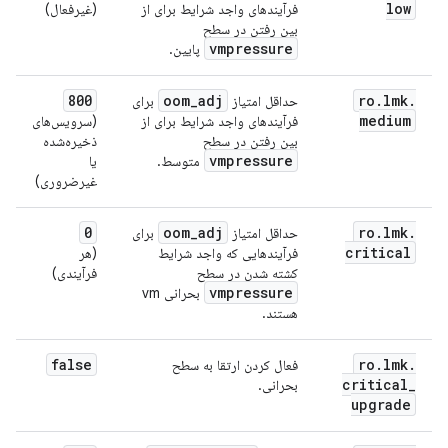
low
فرآیندهای واجد شرایط برای از
(غیرفعال)
بین رفتن در سطح
vmpressure
پایین.
800
oom
_
adj
ro
.
lmk
.
حداقل امتیاز
برای
medium
فرآیندهای واجد شرایط برای از
(سرویس‌های
بین رفتن در سطح
ذخیره‌شده
vmpressure
متوسط.
یا
غیرضروری)
0
oom
_
adj
ro
.
lmk
.
حداقل امتیاز
برای
critical
فرآیندهایی که واجد شرایط
(هر
کشته شدن در سطح
فرآیندی)
vmpressure
بحرانی vm
هستند.
false
ro
.
lmk
.
فعال کردن ارتقا به سطح
critical
_
بحرانی.
upgrade