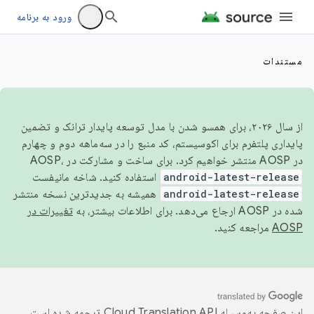
ورود به برنامه
مستندات
از سال ۲۰۲۶، برای همسو شدن با مدل توسعه پایدار ترانک و تضمین
پایداری پلتفرم برای اکوسیستم، کد منبع را در سه‌ماهه دوم و چهارم
در AOSP منتشر خواهیم کرد. برای ساخت و مشارکت در AOSP،
android-latest-release
استفاده کنید. شاخه مانیفست
android-latest-release
همیشه به جدیدترین نسخه منتشر
شده در AOSP ارجاع می‌دهد. برای اطلاعات بیشتر، به
تغییرات در
AOSP
مراجعه کنید.
این صفحه به‌وسیله
ترجمه شده است.