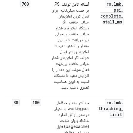
700
ro
.
lmk
.
آستانه کامل توقف PSI،
psi
_
بر حسب میلی‌ثانیه، برای
complete
_
فعال کردن اعلان‌های
stall
_
ms
حیاتی حافظه. اگر
دستگاه اعلان‌های فشار
حیاتی حافظه را خیلی
دیر دریافت کند، این
مقدار را کاهش دهید تا
اعلان‌ها زودتر فعال
شوند. اگر اعلان‌های فشار
حیاتی حافظه بی‌جهت
فعال شوند، این مقدار را
افزایش دهید تا دستگاه
نسبت به نویز حساسیت
کمتری داشته باشد.
30
100
ro
.
lmk
.
حداکثر مقدار خطاهای
thrashing
_
workingset به عنوان
limit
درصدی از کل اندازه
حافظه پنهان صفحه
(pagecache) فایل
پشتیبان. خطاهای