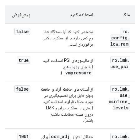
ملک
استفاده کنید
پیش‌فرض
false
ro
.
مشخص کنید که آیا دستگاه شما
config
.
رم کمی دارد یا از عملکرد بالایی
low
_
ram
برخوردار است.
true
ro
.
lmk
.
از مانیتورهای PSI استفاده کنید
use
_
psi
(به جای رویدادهای
vmpressure
).
false
ro
.
lmk
.
از آستانه‌های حافظه آزاد و حافظه
use
_
پنهان فایل برای تصمیم‌گیری در
minfree
_
مورد حذف فرآیند استفاده کنید
levels
(یعنی، با عملکرد درایور LMK
درون هسته مطابقت داشته
باشد).
1001
oom
_
adj
ro
.
lmk
.
حداقل امتیاز
برای