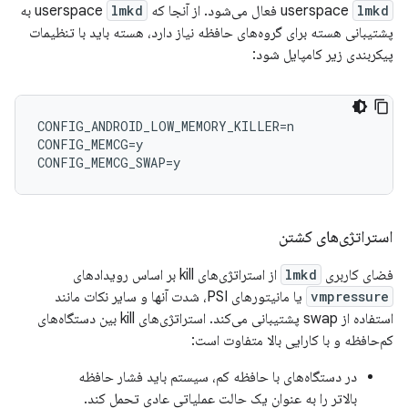
lmkd
userspace
فعال می‌شود. از آنجا که userspace
lmkd
به
پشتیبانی هسته برای گروه‌های حافظه نیاز دارد، هسته باید با تنظیمات
پیکربندی زیر کامپایل شود:
CONFIG_ANDROID_LOW_MEMORY_KILLER=n

CONFIG_MEMCG=y

استراتژی‌های کشتن
فضای کاربری
lmkd
از استراتژی‌های kill بر اساس رویدادهای
vmpressure
یا مانیتورهای PSI، شدت آنها و سایر نکات مانند
استفاده از swap پشتیبانی می‌کند. استراتژی‌های kill بین دستگاه‌های
کم‌حافظه و با کارایی بالا متفاوت است:
در دستگاه‌های با حافظه کم، سیستم باید فشار حافظه
بالاتر را به عنوان یک حالت عملیاتی عادی تحمل کند.