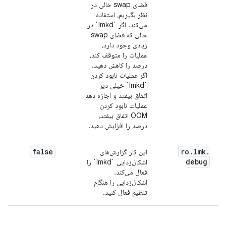
فضای swap خالی در
نظر بگیریم، استفاده
می‌کند. اگر `lmkd` در
حالی که فضای swap
زیادی وجود دارد،
عملیات را متوقف کند،
درصد را کاهش دهید.
اگر عملیات نابود کردن
`lmkd` خیلی دیر
اتفاق بیفتد و اجازه دهد
عملیات نابود کردن
OOM اتفاق بیفتد،
درصد را افزایش دهید.
false
ro
.
lmk
.
این کار گزارش‌های
debug
اشکال‌زدایی `lmkd` را
فعال می‌کند.
اشکال‌زدایی را هنگام
تنظیم فعال کنید.