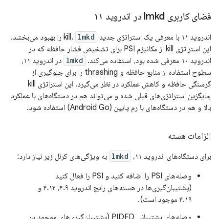
فضای کاربری lmkd در اندروید ۱۱
اندروید ۱۱ با معرفی یک استراتژی جدید kill،
lmkd
را بهبود می‌بخشد.
این استراتژی kill از مکانیزم PSI برای تشخیص فشار حافظه که در
اندروید ۱۰ معرفی شده بود، استفاده می‌کند.
lmkd
در اندروید ۱۱،
سطوح استفاده از منابع حافظه و thrashing را برای جلوگیری از
گرسنگی حافظه و کاهش عملکرد در نظر می‌گیرد. این استراتژی kill
جایگزین استراتژی‌های قبلی شده و می‌تواند هم در دستگاه‌های با عملکرد
بالا و هم در دستگاه‌های با رم پایین (Android Go) استفاده شود.
الزامات هسته
برای دستگاه‌های اندروید ۱۱،
lmkd
به ویژگی‌های کرنل زیر نیاز دارد:
وصله‌های PSI را اضافه کنید و PSI را فعال کنید
(پشتیبان‌گیری‌ها در هسته‌های رایج اندروید ۴.۹، ۴.۱۴ و
۴.۱۹ موجود است).
وصله‌های پشتیبانی PIDFD (پشتیبان‌گیری‌های موجود در