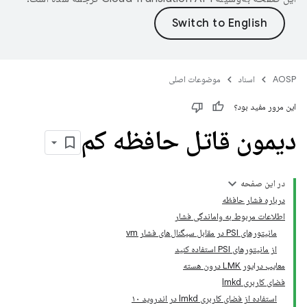
AOSP
اسناد
موضوعات اصلی
این مرور مفید بود؟
دیمون قاتل حافظه کم
در این صفحه
درباره فشار حافظه
اطلاعات مربوط به واماندگی فشار
مانیتورهای PSI در مقابل سیگنال‌های فشار vm
از مانیتورهای PSI استفاده کنید
معایب درایور LMK درون هسته
فضای کاربری lmkd
استفاده از فضای کاربری lmkd در اندروید ۱۰