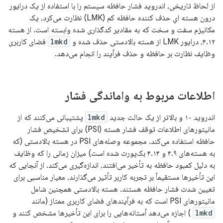
از لحاظ تاریخی، اندروید فشار حافظه سیستم را با استفاده از یک درایور
درون هسته ایِ حذف کننده حافظه کم (LMK) نظارت می‌کرد، یک
مکانیزم سفت و سخت که به مقادیر کدگذاری شده وابسته است. از هسته
۴.۱۲، درایور LMK از هسته بالادستی حذف شده و
lmkd
فضای کاربری
وظایف نظارت بر حافظه و حذف فرآیند را انجام می‌دهد.
اطلاعات مربوط به واماندگی فشار
اندروید ۱۰ و بالاتر از یک حالت جدید
lmkd
پشتیبانی می‌کنند که از
مانیتورهای اطلاعات توقف فشار هسته (PSI) برای تشخیص فشار
حافظه استفاده می‌کند. مجموعه وصله‌های PSI در هسته بالادستی (که
به هسته‌های ۴.۹ و ۴.۱۴ بک‌پورت شده است) میزان زمانی را که وظایف
به دلیل کمبود حافظه به تأخیر می‌افتند، اندازه‌گیری می‌کند. از آنجایی که
این تأخیرها مستقیماً بر تجربه کاربر تأثیر می‌گذارند، معیار مناسبی برای
تعیین شدت فشار حافظه هستند. هسته بالادستی همچنین شامل
مانیتورهای PSI است که به فرآیندهای فضای کاربری ممتاز (مانند
lmkd
) اجازه می‌دهد آستانه‌هایی را برای این تأخیرها مشخص کنند و