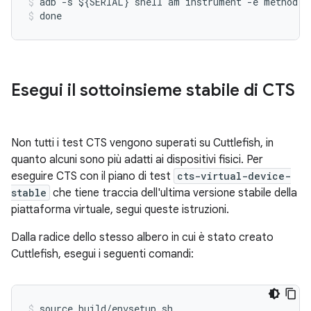
adb
-
s
$
{
SERIAL
}
shell
am
instrument
-
e
method
"
done
Esegui il sottoinsieme stabile di CTS
Non tutti i test CTS vengono superati su Cuttlefish, in
quanto alcuni sono più adatti ai dispositivi fisici. Per
eseguire CTS con il piano di test
cts-virtual-device-
stable
che tiene traccia dell'ultima versione stabile della
piattaforma virtuale, segui queste istruzioni.
Dalla radice dello stesso albero in cui è stato creato
Cuttlefish, esegui i seguenti comandi:
source build/envsetup.sh