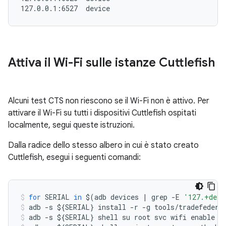
Attiva il Wi-Fi sulle istanze Cuttlefish
Alcuni test CTS non riescono se il Wi-Fi non è attivo. Per
attivare il Wi-Fi su tutti i dispositivi Cuttlefish ospitati
localmente, segui queste istruzioni.
Dalla radice dello stesso albero in cui è stato creato
Cuttlefish, esegui i seguenti comandi:
for
SERIAL
in
$
(
adb
devices
|
grep
-
E
'127.+devi
adb
-
s
$
{
SERIAL
}
install
-
r
-
g
tools
/
tradefedera
adb
-
s
$
{
SERIAL
}
shell
su
root
svc
wifi
enable