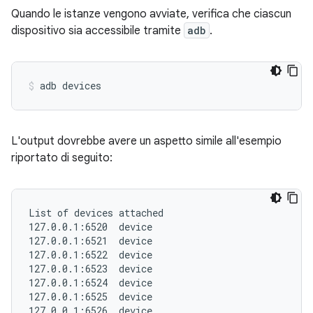
Quando le istanze vengono avviate, verifica che ciascun
dispositivo sia accessibile tramite
adb
.
adb devices
L'output dovrebbe avere un aspetto simile all'esempio
riportato di seguito:
List of devices attached

127.0.0.1:6520  device

127.0.0.1:6521  device

127.0.0.1:6522  device

127.0.0.1:6523  device

127.0.0.1:6524  device

127.0.0.1:6525  device

127.0.0.1:6526  device
