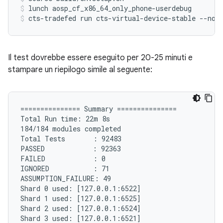
lunch aosp_cf_x86_64_only_phone-userdebug
cts-tradefed run cts-virtual-device-stable --no-
Il test dovrebbe essere eseguito per 20-25 minuti e
stampare un riepilogo simile al seguente:
=============== Summary ===============

Total Run time: 22m 8s

184/184 modules completed

Total Tests       : 92483

PASSED            : 92363

FAILED            : 0

IGNORED           : 71

ASSUMPTION_FAILURE: 49

Shard 0 used: [127.0.0.1:6522]

Shard 1 used: [127.0.0.1:6525]

Shard 2 used: [127.0.0.1:6524]

Shard 3 used: [127.0.0.1:6521]
