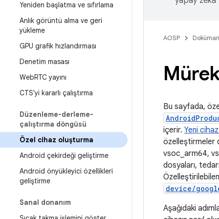
yapay zeka t
Yeniden başlatma ve sıfırlama
Anlık görüntü alma ve geri
yükleme
AOSP
Doküman
GPU grafik hızlandırması
Denetim masası
Mürekk
Web
RTC yayını
CTS'yi kararlı çalıştırma
Bu sayfada, özell
Düzenleme-derleme-
AndroidProdu
çalıştırma döngüsü
içerir.
Yeni ciha
Özel cihaz oluşturma
özelleştirmeler 
vsoc_arm64, vso
Android çekirdeği geliştirme
dosyaları, tedari
Android önyükleyici özellikleri
Özelleştirilebile
geliştirme
device/googl
Sanal donanım
Aşağıdaki adımla
Sıcak takma işlemini göster