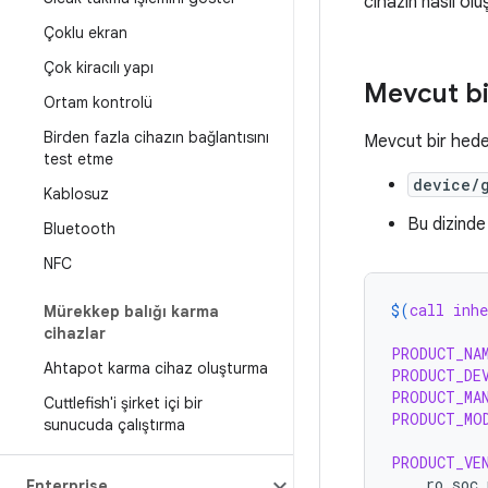
cihazın nasıl ol
Çoklu ekran
Çok kiracılı yapı
Mevcut bi
Ortam kontrolü
Birden fazla cihazın bağlantısını
Mevcut bir hede
test etme
device/
Kablosuz
Bu dizinde
Bluetooth
NFC
$(
call
inhe
Mürekkep balığı karma
cihazlar
PRODUCT_NA
Ahtapot karma cihaz oluşturma
PRODUCT_DE
PRODUCT_MA
Cuttlefish'i şirket içi bir
PRODUCT_MO
sunucuda çalıştırma
PRODUCT_VE
ro.soc.
Enterprise