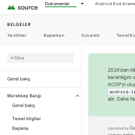
Dokümanlar
Android Kod Arama
BELGELER
Yenilikler
Başlarken
Güvenlik
Temel Ko
2026'dan iti
kararlılığı
Genel bakış
AOSP'yi olu
android-l
Mürekkep Balığı
alır. Daha fa
Genel bakış
Temel bilgiler
Başlama