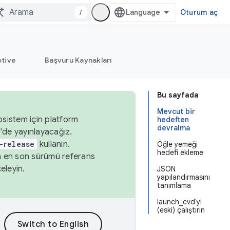
/
Oturum aç
tive
Başvuru Kaynakları
Bu sayfada
Mevcut bir
osistem için platform
hedeften
devralma
'de yayınlayacağız.
-release
kullanın.
Öğle yemeği
hedefi ekleme
n en son sürümü referans
eleyin.
JSON
yapılandırmasını
tanımlama
launch_cvd'yi
(eski) çalıştırın