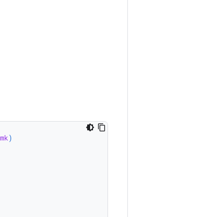
.
.mk
)