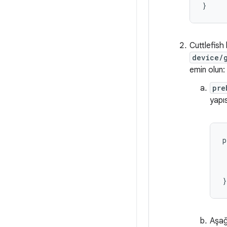
}
Cuttlefish
device/
emin olun:
pre
yapıs
p
 
 
 
Aşağ