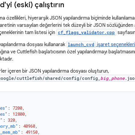
d'yi (eski) çalıştırın
rma özellikleri, hiyerarşik JSON yapılandırma biçiminde kullanılama
aretinin varsayılan değerlerini tek düzeyli bir JSON sözlüğünden 
eneklerinin tam listesi için
cf_flags_validator.cpp
sayfasın
apılandırma dosyası kullanarak
launch_cvd
işaret seçenekleri
ağına ve Cuttlefish başlatıcısının özel yapılandırmayı başlatmasını
ktadır.
ler içeren bir JSON yapılandırma dosyası oluşturun,
google/cuttlefish/shared/config/config_
big_phone
.jso
res"
:
7200
,
res"
:
12800
,
i"
:
320
,
mory_mb"
:
40960
,
r_mem_mb"
:
49150
,