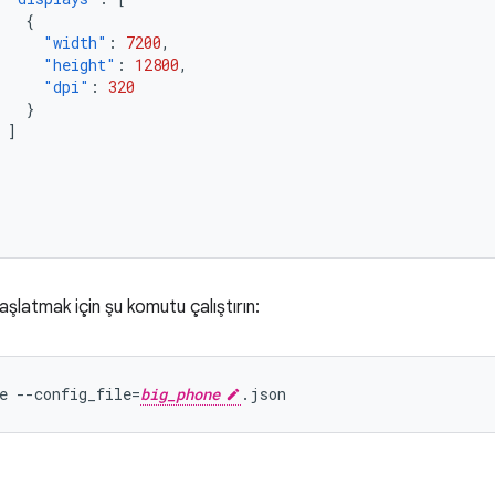
{
"width"
:
7200
,
"height"
:
12800
,
"dpi"
:
320
}
]
aşlatmak için şu komutu çalıştırın:
e
--config_file
=
big_phone
.json