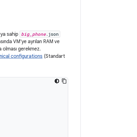
pıya sahip
big_phone
.json
asında VM'ye ayrılan RAM ve
da olması gerekmez.
ical configurations
(Standart