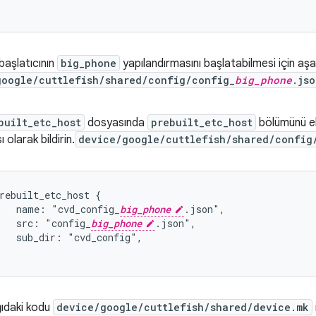
 başlatıcının
big_phone
yapılandırmasını başlatabilmesi için aşa
google/cuttlefish/shared/config/config_
big_phone
.jso
built_etc_host
dosyasında
prebuilt_etc_host
bölümünü ek
ı olarak bildirin.
device/google/cuttlefish/shared/config
rebuilt_etc_host {

   name: "cvd_config_
big_phone
.json",

   src: "config_
big_phone
.json",

   sub_dir: "cvd_config",

ıdaki kodu
device/google/cuttlefish/shared/device.mk