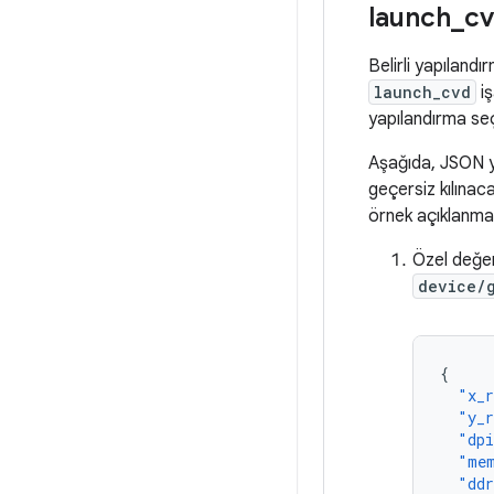
launch
_
cv
Belirli yapılandı
launch_cvd
iş
yapılandırma seç
Aşağıda, JSON y
geçersiz kılınac
örnek açıklanma
Özel değer
device/
{
"x_
"y_
"dp
"me
"dd