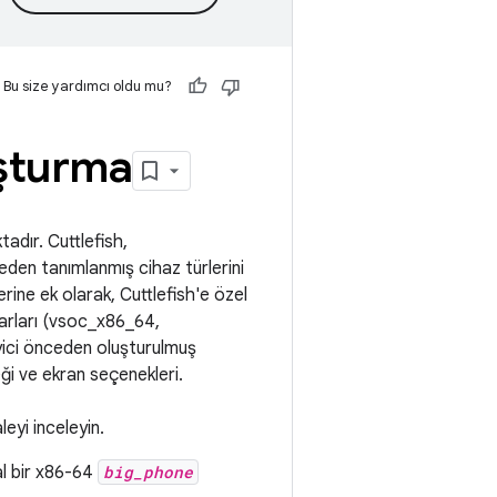
Bu size yardımcı oldu mu?
uşturma
tadır. Cuttlefish,
eden tanımlanmış cihaz türlerini
ine ek olarak, Cuttlefish'e özel
ayarları (vsoc_x86_64,
ici önceden oluşturulmuş
eği ve ekran seçenekleri.
leyi inceleyin.
al bir x86-64
big_phone