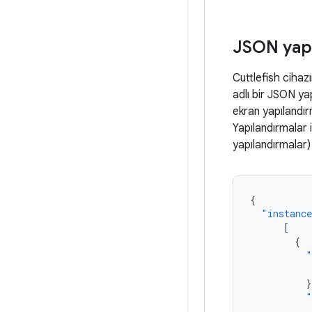
JSON yapı
Cuttlefish cihazı
adlı bir JSON y
ekran yapılandır
Yapılandırmalar i
yapılandırmalar) 
{
"instanc
[
{
"
}
"