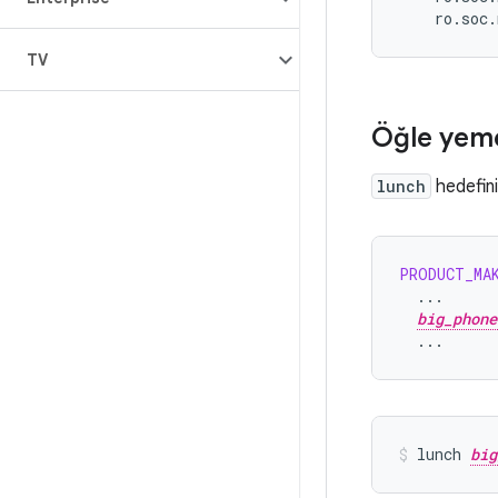
ro.soc.
TV
Öğle yeme
lunch
hedefin
PRODUCT_MA
big_phone
lunch
big