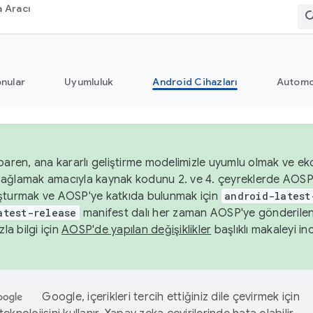
 Aracı
nular
Uyumluluk
Android Cihazları
Automo
baren, ana kararlı geliştirme modelimizle uyumlu olmak ve ek
nı sağlamak amacıyla kaynak kodunu 2. ve 4. çeyreklerde AOSP
şturmak ve AOSP'ye katkıda bulunmak için
android-latest
atest-release
manifest dalı her zaman AOSP'ye gönderile
zla bilgi için
AOSP'de yapılan değişiklikler
başlıklı makaleyi inc
Google, içerikleri tercih ettiğiniz dile çevirmek için