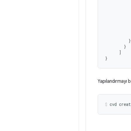
}
}
]
}
Yapılandırmayı b
cvd
creat