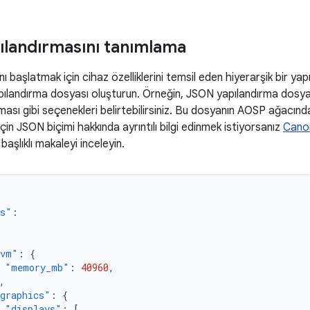
landırmasını tanımlama
nı başlatmak için cihaz özelliklerini temsil eden hiyerarşik bir ya
apılandırma dosyası oluşturun. Örneğin, JSON yapılandırma dosy
ması gibi seçenekleri belirtebilirsiniz. Bu dosyanın AOSP ağacın
çin JSON biçimi hakkında ayrıntılı bilgi edinmek istiyorsanız
Canon
başlıklı makaleyi inceleyin.
es"
:
vm"
:
{
"memory_mb"
:
40960
,
,
graphics"
:
{
"displays"
:
[