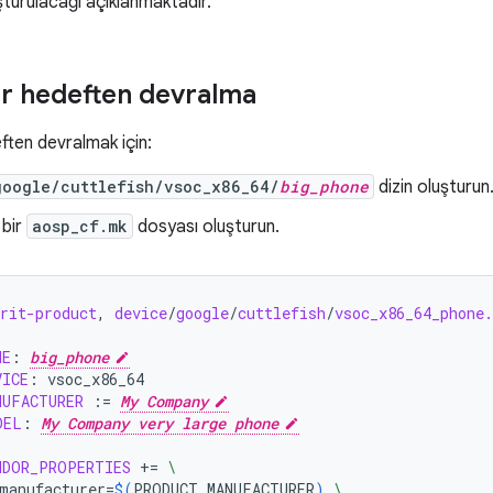
uşturulacağı açıklanmaktadır.
r hedeften devralma
ften devralmak için:
google/cuttlefish/vsoc_x86_64/
big_phone
dizin oluşturun
 bir
aosp_cf.mk
dosyası oluşturun.
rit-product
, 
device
/
google
/
cuttlefish
/
vsoc_x86_64_phone
ME
:
big_phone
VICE
:
vsoc_x
86
_
NUFACTURER
:=
My Company
DEL
:
My Company very large phone
NDOR_PROPERTIES
+=
\
manufacturer
=
$(
PRODUCT_MANUFACTURER
)
\