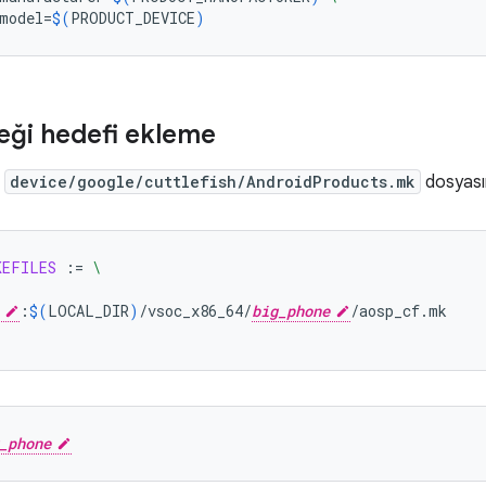
model
=
$(
PRODUCT_DEVICE
)
ği hedefi ekleme
i
device/google/cuttlefish/AndroidProducts.mk
dosyasın
KEFILES
:=
\
:
$(
LOCAL_DIR
)
/vsoc_x86_64/
big_phone
_phone