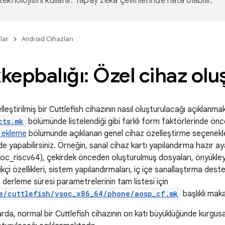
eknolojisini kullanır. Yapay zeka çevirilerinde hata olabilir.
lar
Android Cihazları
epbalığı: Özel cihaz ol
eştirilmiş bir Cuttlefish cihazının nasıl oluşturulacağı açıklanmak
cts.mk
bölümünde listelendiği gibi farklı form faktörlerinde önc
z ekleme
bölümünde açıklanan genel cihaz özelleştirme seçenekler
de yapabilirsiniz. Örneğin, sanal cihaz kartı yapılandırma hazır 
c_riscv64), çekirdek önceden oluşturulmuş dosyaları, önyükley
kçi özellikleri, sistem yapılandırmaları, iç içe sanallaştırma dest
n derleme süresi parametrelerinin tam listesi için
e/cuttlefish/vsoc_x86_64/phone/aosp_cf.mk
başlıklı maka
rda, normal bir Cuttlefish cihazının on katı büyüklüğünde kurgus