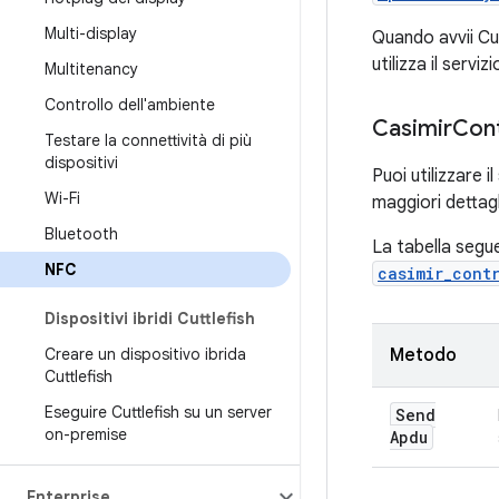
Multi-display
Quando avvii Cut
utilizza il serviz
Multitenancy
Controllo dell'ambiente
Casimir
Cont
Testare la connettività di più
dispositivi
Puoi utilizzare i
Wi-Fi
maggiori dettag
Bluetooth
La tabella segu
NFC
casimir_cont
Dispositivi ibridi Cuttlefish
Creare un dispositivo ibrida
Metodo
Cuttlefish
Eseguire Cuttlefish su un server
Send
on-premise
Apdu
Enterprise