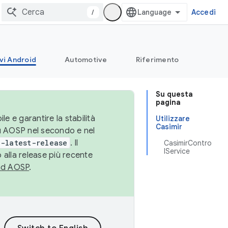
/
Accedi
vi Android
Automotive
Riferimento
Su questa
pagina
le e garantire la stabilità
Utilizzare
Casimir
su AOSP nel secondo e nel
-latest-release
. Il
CasimirContro
lService
 alla release più recente
ad AOSP
.