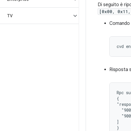
Di seguito è ri
[0x00, 0x11,
TV
Comando
Risposta 
Rpc su
{

"respo
  "900
  "900
]
