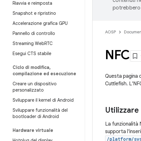
contenuti ne
Riavvia e reimposta
potrebbero 
Snapshot e ripristino
Accelerazione grafica GPU
AOSP
Documen
Pannello di controllo
Streaming Web
RTC
NFC
Esegui CTS stabile
Ciclo di modifica
,
compilazione ed esecuzione
Questa pagina de
Cuttlefish. L'NF
Creare un dispositivo
personalizzato
Sviluppare il kernel di Android
Utilizzare
Sviluppare funzionalità del
bootloader di Android
La funzionalità 
Hardware virtuale
supporta l'inse
/platform/sy
Hotplug del display