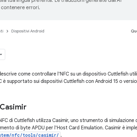
lla tua lingua preferita. Le traduzioni generate dall'AI
contenere errori.
ti
Dispositivi Android
Que
scrive come controllare l'NFC su un dispositivo Cuttlefish util
C è supportato sui dispositivi Cuttlefish con Android 15 o versi
 Casimir
NFC di Cuttlefish utilizza Casimir, uno strumento di simulazione 
rimento di byte APDU per l'Host Card Emulation. Casimir è impl
stem/nfc/tools/casimir/
.