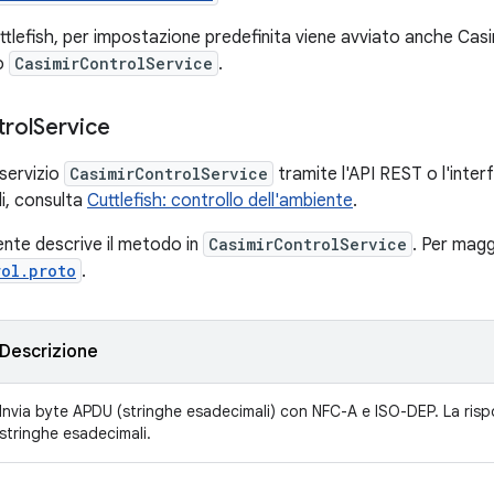
tlefish, per impostazione predefinita viene avviato anche Casim
io
CasimirControlService
.
rol
Service
l servizio
CasimirControlService
tramite l'API REST o l'inter
li, consulta
Cuttlefish: controllo dell'ambiente
.
ente descrive il metodo in
CasimirControlService
. Per magg
rol.proto
.
Descrizione
Invia byte APDU (stringhe esadecimali) con NFC-A e ISO-DEP. La risp
stringhe esadecimali.