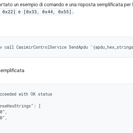
portato un esempio di comando e una risposta semplificata per l
 0x22]
e
[0x33, 0x44, 0x55]
.
semplificata
cceeded with OK status

nseHexStrings": [

0",

0",
