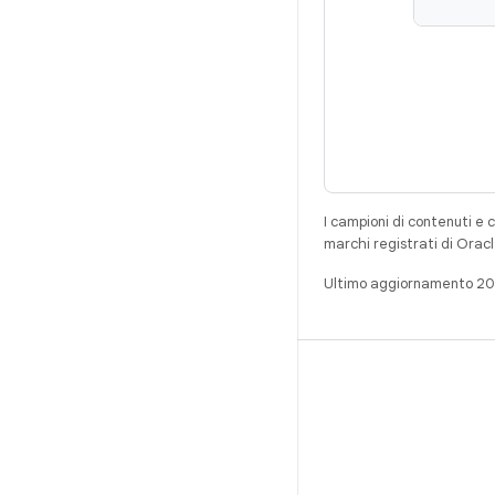
I campioni di contenuti e 
marchi registrati di Oracl
Ultimo aggiornamento 2
CREA
Repository per Android
Requisiti
Download