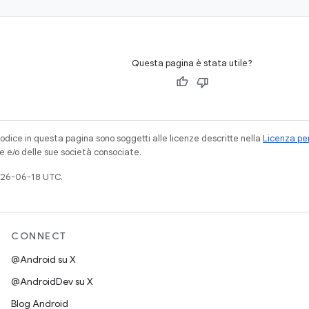
Questa pagina è stata utile?
codice in questa pagina sono soggetti alle licenze descritte nella
Licenza per
e e/o delle sue società consociate.
026-06-18 UTC.
CONNECT
@Android su X
@AndroidDev su X
Blog Android