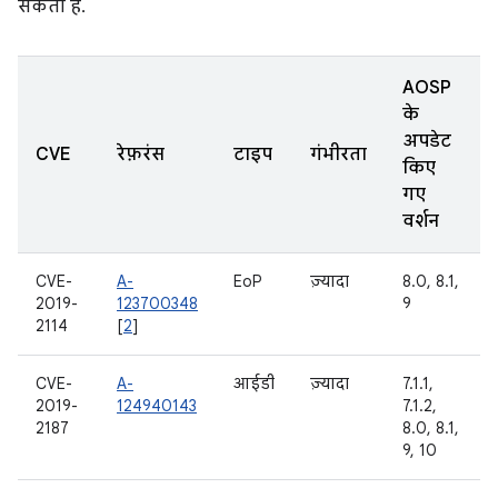
सकता है.
AOSP
के
अपडेट
CVE
रेफ़रंस
टाइप
गंभीरता
किए
गए
वर्शन
CVE-
A-
EoP
ज़्यादा
8.0, 8.1,
2019-
123700348
9
2114
[
2
]
CVE-
A-
आईडी
ज़्यादा
7.1.1,
2019-
124940143
7.1.2,
2187
8.0, 8.1,
9, 10