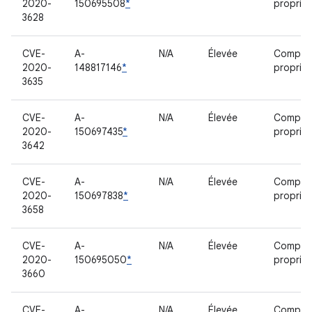
2020-
150695508
*
propriét
3628
CVE-
A-
N/A
Élevée
Compos
2020-
148817146
*
propriét
3635
CVE-
A-
N/A
Élevée
Compos
2020-
150697435
*
propriét
3642
CVE-
A-
N/A
Élevée
Compos
2020-
150697838
*
propriét
3658
CVE-
A-
N/A
Élevée
Compos
2020-
150695050
*
propriét
3660
CVE-
A-
N/A
Élevée
Compos