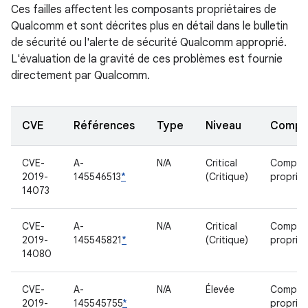
Ces failles affectent les composants propriétaires de
Qualcomm et sont décrites plus en détail dans le bulletin
de sécurité ou l'alerte de sécurité Qualcomm approprié.
L'évaluation de la gravité de ces problèmes est fournie
directement par Qualcomm.
CVE
Références
Type
Niveau
Compo
CVE-
A-
N/A
Critical
Compos
2019-
145546513
*
(Critique)
propriét
14073
CVE-
A-
N/A
Critical
Compos
2019-
145545821
*
(Critique)
propriét
14080
CVE-
A-
N/A
Élevée
Compos
2019-
145545755
*
propriét