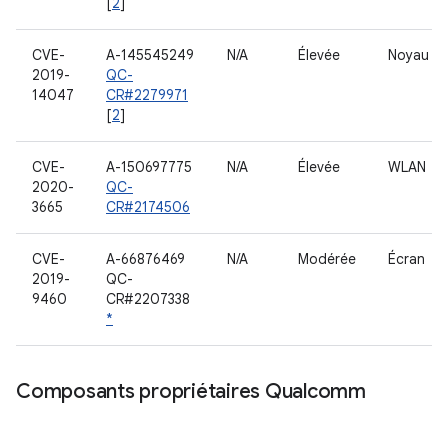
[
2
]
CVE-
A-145545249
N/A
Élevée
Noyau
2019-
QC-
14047
CR#2279971
[
2
]
CVE-
A-150697775
N/A
Élevée
WLAN
2020-
QC-
3665
CR#2174506
CVE-
A-66876469
N/A
Modérée
Écran
2019-
QC-
9460
CR#2207338
*
Composants propriétaires Qualcomm