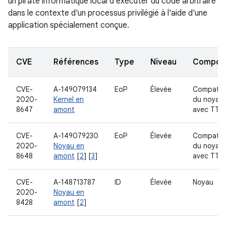
un pirate informatique local d'exécuter du code arbitraire
dans le contexte d'un processus privilégié à l'aide d'une
application spécialement conçue.
CVE
Références
Type
Niveau
Compon
CVE-
A-149079134
EoP
Élevée
Compatibi
2020-
Kernel en
du noyau
8647
amont
avec TTY
CVE-
A-149079230
EoP
Élevée
Compatibi
2020-
Noyau en
du noyau
8648
amont
[
2
] [
3
]
avec TTY
CVE-
A-148713787
ID
Élevée
Noyau
2020-
Noyau en
8428
amont
[
2
]