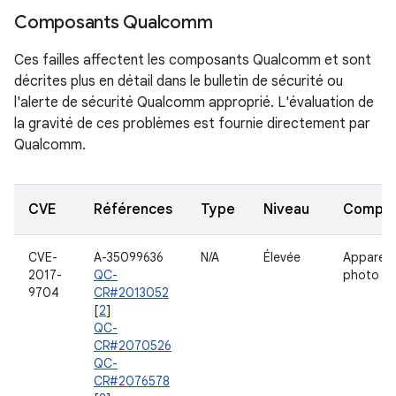
Composants Qualcomm
Ces failles affectent les composants Qualcomm et sont
décrites plus en détail dans le bulletin de sécurité ou
l'alerte de sécurité Qualcomm approprié. L'évaluation de
la gravité de ces problèmes est fournie directement par
Qualcomm.
CVE
Références
Type
Niveau
Compo
CVE-
A-35099636
N/A
Élevée
Appareil
2017-
QC-
photo
9704
CR#2013052
[
2
]
QC-
CR#2070526
QC-
CR#2076578