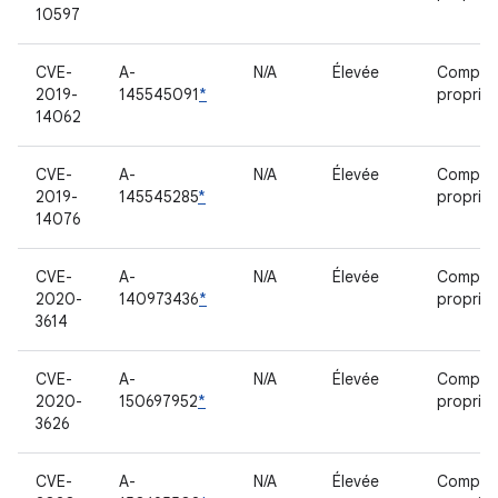
10597
CVE-
A-
N/A
Élevée
Compos
2019-
145545091
*
propriét
14062
CVE-
A-
N/A
Élevée
Compos
2019-
145545285
*
propriét
14076
CVE-
A-
N/A
Élevée
Compos
2020-
140973436
*
propriét
3614
CVE-
A-
N/A
Élevée
Compos
2020-
150697952
*
propriét
3626
CVE-
A-
N/A
Élevée
Compos