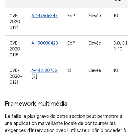
CVE-
A-147606347
EoP
Élevée
10
2020-
0114
CVE-
A-150038428
EoP
Élevée
8.0, 8.1,
2020-
9, 10
0115
CVE-
A-148180766
ID
Élevée
10
2020-
[
2
]
0121
Framework multimédia
La faille la plus grave de cette section peut permettre à
une application malveillante locale de contourner les
exigences d'interaction avec l'utilisateur afin d'accéder à