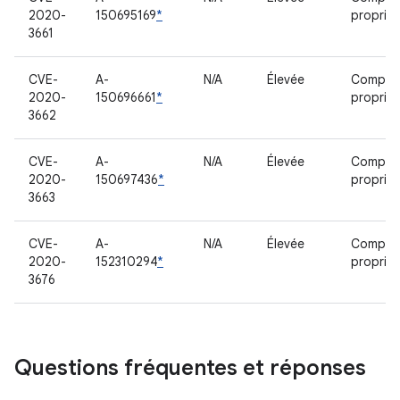
2020-
150695169
*
propriét
3661
CVE-
A-
N/A
Élevée
Compos
2020-
150696661
*
propriét
3662
CVE-
A-
N/A
Élevée
Compos
2020-
150697436
*
propriét
3663
CVE-
A-
N/A
Élevée
Compos
2020-
152310294
*
propriét
3676
Questions fréquentes et réponses