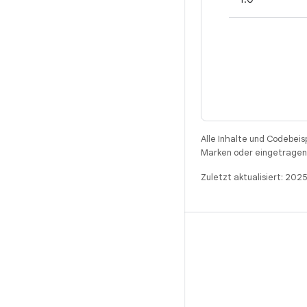
Alle Inhalte und Codebeis
Marken oder eingetragene
Zuletzt aktualisiert: 20
BUILD
Android-Repository
Anforderungen
Wird heruntergeladen