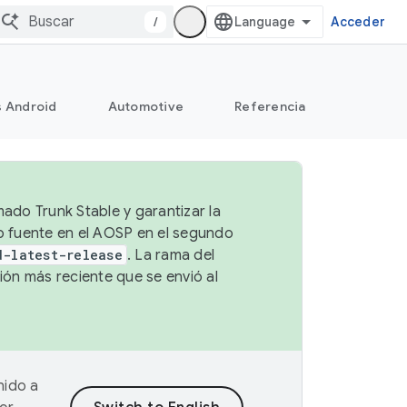
/
Acceder
s Android
Automotive
Referencia
mado Trunk Stable y garantizar la
go fuente en el AOSP en el segundo
d-latest-release
. La rama del
ión más reciente que se envió al
nido a