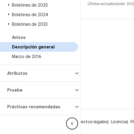
Última actualización: 2
Boletines de 2025
Boletines de 2024
Boletines de 2023
COMPILACIÓN
Avisos
Repositorio de Android
Descripción general
Requisitos
Marzo de 2016
Descarga
Vista previa de los objetos binarios
Atributos
Imágenes de fábrica
Objetos binarios del controlador
Prueba
Prácticas recomendadas
Acerca de Android
Comunidad
Aspectos legales
Licencia
P