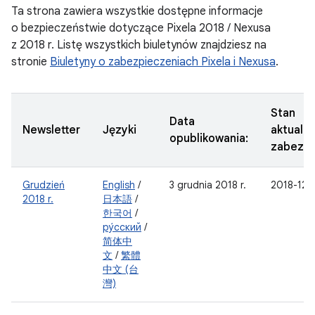
Ta strona zawiera wszystkie dostępne informacje
o bezpieczeństwie dotyczące Pixela 2018 / Nexusa
z 2018 r. Listę wszystkich biuletynów znajdziesz na
stronie
Biuletyny o zabezpieczeniach Pixela i Nexusa
.
Stan
Data
Newsletter
Języki
aktualiz
opublikowania:
zabezpi
Grudzień
English
/
3 grudnia 2018 r.
2018-12-
2018 r.
日本語
/
한국어
/
ру́сский
/
简体中
文
/
繁體
中文 (台
灣)