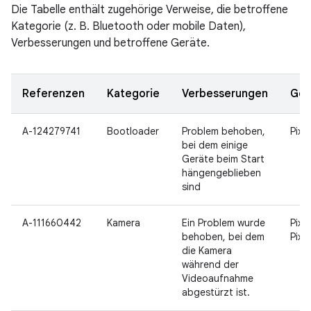
Die Tabelle enthält zugehörige Verweise, die betroffene
Kategorie (z. B. Bluetooth oder mobile Daten),
Verbesserungen und betroffene Geräte.
Referenzen
Kategorie
Verbesserungen
Ger
A-124279741
Bootloader
Problem behoben,
Pixel
bei dem einige
Geräte beim Start
hängengeblieben
sind
A-111660442
Kamera
Ein Problem wurde
Pixel
behoben, bei dem
Pixel
die Kamera
während der
Videoaufnahme
abgestürzt ist.