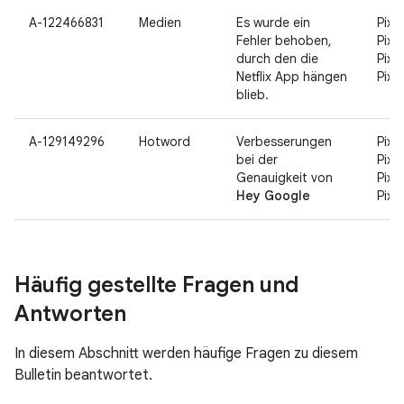
A-122466831
Medien
Es wurde ein
Pixel
Fehler behoben,
Pixel
durch den die
Pixel
Netflix App hängen
Pixel
blieb.
A-129149296
Hotword
Verbesserungen
Pixel
bei der
Pixel
Genauigkeit von
Pixel
Hey Google
Pixel
Häufig gestellte Fragen und
Antworten
In diesem Abschnitt werden häufige Fragen zu diesem
Bulletin beantwortet.