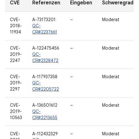
CVE
Referenzen
Eingeben
Schweregrad
CVE-
A-73173201
–
Moderat
2018-
QC-
11934
CR#2237661
CVE-
A-122475456
–
Moderat
2019-
QC-
2247
CR#2328472
CVE-
A-117937358
–
Moderat
2019-
QC-
2297
CR#2205722
CVE-
A-136501612
–
Moderat
2019-
QC-
10563
CR#2213655
CVE-
A-112432329
–
Moderat