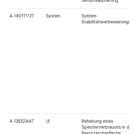
Sensorkalibrierung
A-140111727
System
System-
Stabilitätsverbesserungen
A-138323667
UI
Behebung eines
Speicherverbrauchs in der
Benutzeroberfläche