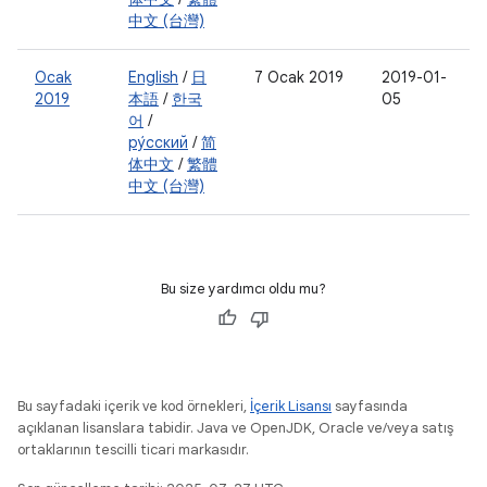
中文 (台灣)
Ocak
English
/
日
7 Ocak 2019
2019-01-
2019
本語
/
한국
05
어
/
ру́сский
/
简
体中文
/
繁體
中文 (台灣)
Bu size yardımcı oldu mu?
Bu sayfadaki içerik ve kod örnekleri,
İçerik Lisansı
sayfasında
açıklanan lisanslara tabidir. Java ve OpenJDK, Oracle ve/veya satış
ortaklarının tescilli ticari markasıdır.