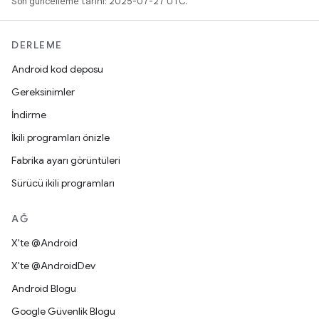
Son güncelleme tarihi: 2025-07-27 UTC.
DERLEME
Android kod deposu
Gereksinimler
İndirme
İkili programları önizle
Fabrika ayarı görüntüleri
Sürücü ikili programları
AĞ
X'te @Android
X'te @AndroidDev
Android Blogu
Google Güvenlik Blogu