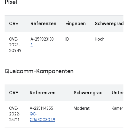
Pixel
CVE
Referenzen
Eingeben
Schweregrad
CVE-
A-259323133
ID
Hoch
2023-
*
20949
Qualcomm-Komponenten
CVE
Referenzen
Schweregrad
Unterk
CVE-
A-235114355
Moderat
Kamera
2022-
QC-
25711
CR#3003049