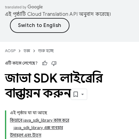
এই পৃষ্ঠাটি
Cloud Translation API
অনুবাদ করেছে।
AOSP
ডক্স
শুরু হচ্ছে
এটি কাজে লেগেছে?
জাভা SDK লাইব্রেরি
বাস্তবায়ন করুন
এই পৃষ্ঠায় যা যা আছে
কিভাবে java_sdk_library কাজ করে
java_sdk_library এক্স ব্যবহার
উদাহরণ এবং উত্স