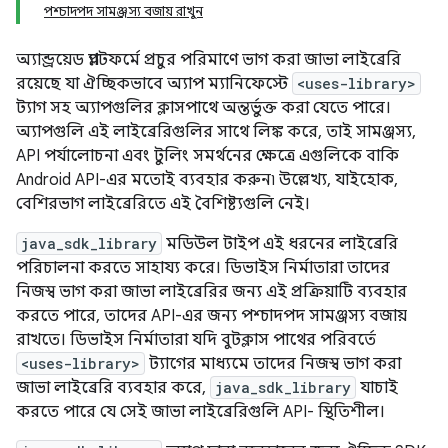
পশ্চাদপদ সামঞ্জস্য বজায় রাখুন
অ্যান্ড্রয়েড প্ল্যাটফর্মে প্রচুর পরিমাণে ভাগ করা জাভা লাইব্রেরি
রয়েছে যা ঐচ্ছিকভাবে অ্যাপ ম্যানিফেস্টে
<uses-library>
ট্যাগ সহ অ্যাপগুলির ক্লাসপাথে অন্তর্ভুক্ত করা যেতে পারে।
অ্যাপগুলি এই লাইব্রেরিগুলির সাথে লিঙ্ক করে, তাই সামঞ্জস্য,
API পর্যালোচনা এবং টুলিং সমর্থনের ক্ষেত্রে এগুলিকে বাকি
Android API-এর মতোই ব্যবহার করুন৷ উল্লেখ্য, যাইহোক,
বেশিরভাগ লাইব্রেরিতে এই বৈশিষ্ট্যগুলি নেই।
java_sdk_library
মডিউল টাইপ এই ধরনের লাইব্রেরি
পরিচালনা করতে সাহায্য করে। ডিভাইস নির্মাতারা তাদের
নিজস্ব ভাগ করা জাভা লাইব্রেরির জন্য এই প্রক্রিয়াটি ব্যবহার
করতে পারে, তাদের API-এর জন্য পশ্চাদপদ সামঞ্জস্য বজায়
রাখতে। ডিভাইস নির্মাতারা যদি বুটক্লাস পাথের পরিবর্তে
<uses-library>
ট্যাগের মাধ্যমে তাদের নিজস্ব ভাগ করা
জাভা লাইব্রেরি ব্যবহার করে,
java_sdk_library
যাচাই
করতে পারে যে সেই জাভা লাইব্রেরিগুলি API- স্থিতিশীল।