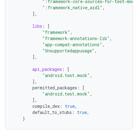
":framework-core-sources-for-test-mock
":framework_native_aidl"
,
]
,
libs
:
[
"framework"
,
"framework-annotations-lib"
,
"app-compat-annotations"
,
"Unsupportedappusage"
,
]
,
api_packages
:
[
"android.test.mock"
,
]
,
permitted_packages
:
[
"android.test.mock"
,
]
,
compile_dex
:
true
,
default_to_stubs
:
true
,
}