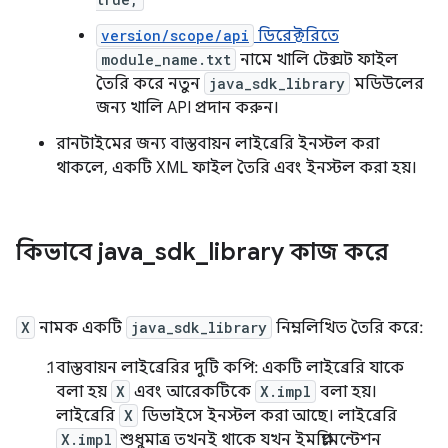
version/scope/api
ডিরেক্টরিতে
module_name.txt
নামে খালি টেক্সট ফাইল
তৈরি করে নতুন
java_sdk_library
মডিউলের
জন্য খালি API প্রদান করুন।
রানটাইমের জন্য বাস্তবায়ন লাইব্রেরি ইনস্টল করা
থাকলে, একটি XML ফাইল তৈরি এবং ইনস্টল করা হয়।
কিভাবে java
_
sdk
_
library কাজ করে
X
নামক একটি
java_sdk_library
নিম্নলিখিত তৈরি করে:
বাস্তবায়ন লাইব্রেরির দুটি কপি: একটি লাইব্রেরি যাকে
বলা হয়
X
এবং আরেকটিকে
X.impl
বলা হয়।
লাইব্রেরি
X
ডিভাইসে ইনস্টল করা আছে। লাইব্রেরি
X.impl
শুধুমাত্র তখনই থাকে যখন ইমপ্লিমেন্টেশন