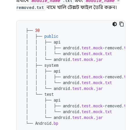
এখানে
module_name
.txt
এবং
module_name
-
removed.txt
নামে খালি টেক্সট ফাইল তৈরি করুন।
├──
30
│
├──
public
│
│
├──
api
│
│
│
├──
android
.
test
.
mock
-
removed
.
tx
│
│
│
└──
android
.
test
.
mock
.
txt
│
│
└──
android
.
test
.
mock
.
jar
│
├──
system
│
│
├──
api
│
│
│
├──
android
.
test
.
mock
-
removed
.
tx
│
│
│
└──
android
.
test
.
mock
.
txt
│
│
└──
android
.
test
.
mock
.
jar
│
└──
test
│
├──
api
│
│
├──
android
.
test
.
mock
-
removed
.
tx
│
│
└──
android
.
test
.
mock
.
txt
│
└──
android
.
test
.
mock
.
jar
└──
Android
.
bp