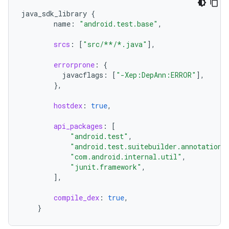
java_sdk_library
{
name
:
"android.test.base"
,
srcs
:
[
"src/**/*.java"
]
,
errorprone
:
{
javacflags
:
[
"-Xep:DepAnn:ERROR"
]
,
},
hostdex
:
true
,
api_packages
:
[
"android.test"
,
"android.test.suitebuilder.annotation"
"com.android.internal.util"
,
"junit.framework"
,
]
,
compile_dex
:
true
,
}