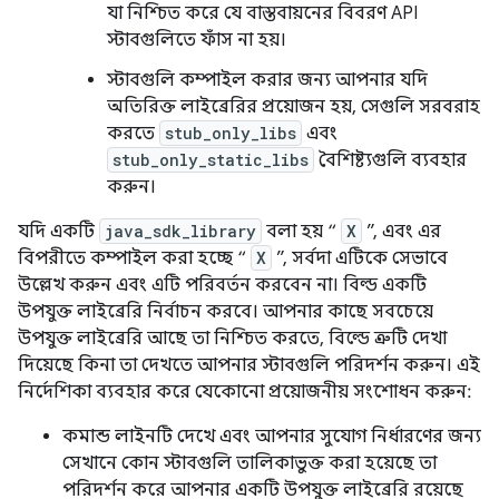
যা নিশ্চিত করে যে বাস্তবায়নের বিবরণ API
স্টাবগুলিতে ফাঁস না হয়।
স্টাবগুলি কম্পাইল করার জন্য আপনার যদি
অতিরিক্ত লাইব্রেরির প্রয়োজন হয়, সেগুলি সরবরাহ
করতে
stub_only_libs
এবং
stub_only_static_libs
বৈশিষ্ট্যগুলি ব্যবহার
করুন।
যদি একটি
java_sdk_library
বলা হয় “
X
”, এবং এর
বিপরীতে কম্পাইল করা হচ্ছে “
X
”, সর্বদা এটিকে সেভাবে
উল্লেখ করুন এবং এটি পরিবর্তন করবেন না। বিল্ড একটি
উপযুক্ত লাইব্রেরি নির্বাচন করবে। আপনার কাছে সবচেয়ে
উপযুক্ত লাইব্রেরি আছে তা নিশ্চিত করতে, বিল্ডে ত্রুটি দেখা
দিয়েছে কিনা তা দেখতে আপনার স্টাবগুলি পরিদর্শন করুন। এই
নির্দেশিকা ব্যবহার করে যেকোনো প্রয়োজনীয় সংশোধন করুন:
কমান্ড লাইনটি দেখে এবং আপনার সুযোগ নির্ধারণের জন্য
সেখানে কোন স্টাবগুলি তালিকাভুক্ত করা হয়েছে তা
পরিদর্শন করে আপনার একটি উপযুক্ত লাইব্রেরি রয়েছে