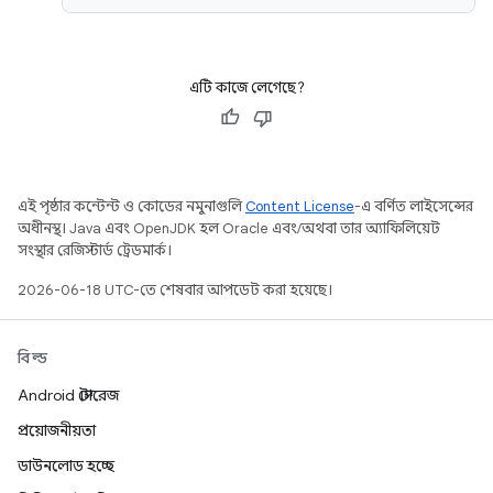
এটি কাজে লেগেছে?
এই পৃষ্ঠার কন্টেন্ট ও কোডের নমুনাগুলি
Content License
-এ বর্ণিত লাইসেন্সের
অধীনস্থ। Java এবং OpenJDK হল Oracle এবং/অথবা তার অ্যাফিলিয়েট
সংস্থার রেজিস্টার্ড ট্রেডমার্ক।
2026-06-18 UTC-তে শেষবার আপডেট করা হয়েছে।
বিল্ড
Android স্টোরেজ
প্রয়োজনীয়তা
ডাউনলোড হচ্ছে