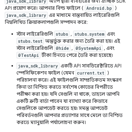
java_sdk_library
অ্যাপ দ্বারা ব্যবহারের জন্য ঐচ্ছিক SDK
API প্রয়োগ করে। আপনার বিল্ড ফাইলে (
Android.bp
)
java_sdk_library
এর মাধ্যমে বাস্তবায়িত লাইব্রেরিগুলি
নিম্নলিখিত ক্রিয়াকলাপগুলি সম্পাদন করে:
স্টাব লাইব্রেরিগুলি
stubs
,
stubs.system
এবং
stubs.test
অন্তর্ভুক্ত করার জন্য তৈরি করা হয়। এই
স্টাব লাইব্রেরিগুলি
@hide
,
@SystemApi
, এবং
@TestApi
টীকা চিনতে পেরে তৈরি করা হয়েছে৷
java_sdk_library
একটি API সাবডিরেক্টরিতে API
স্পেসিফিকেশন ফাইল (যেমন
current.txt
)
পরিচালনা করে। এই ফাইলগুলি সাম্প্রতিকতম সংস্করণ
কিনা তা নিশ্চিত করতে সর্বশেষ কোডের বিপরীতে
পরীক্ষা করা হয়। যদি সেগুলি না থাকে, তাহলে আপনি
একটি ত্রুটি বার্তা পাবেন যা ব্যাখ্যা করে কিভাবে
সেগুলিকে আপডেট করতে হয়৷ সমস্ত আপডেট
পরিবর্তনগুলি আপনার প্রত্যাশার সাথে মেলে তা নিশ্চিত
করতে ম্যানুয়ালি পর্যালোচনা করুন।