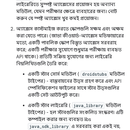
লাইব্রেরিতে সুস্পষ্ট অ্যাক্সেসের প্রয়োজন হয় অন্যান্য
মডিউল, যেমন পরীক্ষার ক্ষেত্রে ব্যবহারের জন্য। নোট
করুন যে স্পষ্ট অ্যাক্সেস খুব কমই প্রয়োজন।
অ্যাক্সেস কাস্টমাইজ করতে স্কোপগুলি সক্ষম এবং অক্ষম
করা যেতে পারে। (জাভা কীওয়ার্ড-অ্যাক্সেস মডিফায়ারের
মতো, একটি পাবলিক স্কোপ বিস্তৃত অ্যাক্সেস সরবরাহ
করে; একটি পরীক্ষার সুযোগে শুধুমাত্র পরীক্ষায় ব্যবহৃত
API থাকে।) প্রতিটি সক্রিয় সুযোগের জন্য লাইব্রেরি
নিম্নলিখিতগুলি তৈরি করে:
একটি স্টাব সোর্স মডিউল (
droidstubs
মডিউল
টাইপের) - বাস্তবায়নের উত্স গ্রহণ করে এবং API
স্পেসিফিকেশন ফাইলের সাথে স্টাব উত্সগুলির
একটি সেট আউটপুট করে।
একটি স্টাব লাইব্রেরি (
java_library
মডিউল
টাইপের) - হল স্টাবগুলির সংকলিত সংস্করণ। এটি
কম্পাইল করার জন্য ব্যবহৃত libs
java_sdk_library
এ সরবরাহ করা একই নয়,