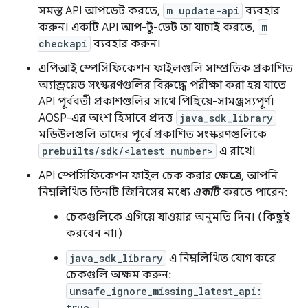
সমস্ত API আপডেট করতে,
m update-api
ব্যবহার
করুন। একটি API আপ-টু-ডেট তা যাচাই করতে,
m
checkapi
ব্যবহার করুন।
এপিআই স্পেসিফিকেশন ফাইলগুলি সাম্প্রতিক প্রকাশিত
অ্যান্ড্রয়েড সংস্করণগুলির বিরুদ্ধে পরীক্ষা করা হয় যাতে
API পূর্ববর্তী প্রকাশগুলির সাথে পিছিয়ে-সামঞ্জস্যপূর্ণ।
AOSP-এর অংশ হিসাবে প্রদত্ত
java_sdk_library
মডিউলগুলি তাদের পূর্বে প্রকাশিত সংস্করণগুলিকে
prebuilts/sdk/<latest number>
এ রাখে।
API স্পেসিফিকেশন ফাইল চেক করার ক্ষেত্রে, আপনি
নিম্নলিখিত তিনটি জিনিসের মধ্যে
একটি
করতে পারেন:
চেকগুলিকে এগিয়ে যাওয়ার অনুমতি দিন। (কিছুই
করবেন না।)
java_sdk_library
এ নিম্নলিখিত যোগ করে
চেকগুলি অক্ষম করুন:
unsafe_ignore_missing_latest_api:
true,