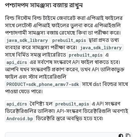
পশ্চাদপদ সামঞ্জস্য বজায় রাখুন
বিল্ড সিস্টেম বিল্ড টাইমে জেনারেট করা এপিআই ফাইলের
সাথে লেটেস্ট এপিআই ফাইলের তুলনা করে এপিআইগুলি
পশ্চাদগামী সামঞ্জস্য বজায় রেখেছে কিনা তা পরীক্ষা করে।
java_sdk_library
prebuilt_apis
দ্বারা প্রদত্ত তথ্য
ব্যবহার করে সামঞ্জস্য পরীক্ষা করে।
java_sdk_library
সাথে নির্মিত সমস্ত লাইব্রেরিতে
prebuilt_apis
এ
api_dirs
এর সর্বশেষ সংস্করণে API ফাইল থাকতে হবে।
আপনি যখন সংস্করণটি প্রকাশ করেন, তখন API তালিকাভুক্ত
ফাইল এবং স্টাব লাইব্রেরিগুলি
PRODUCT=sdk_phone_armv7-sdk
সাথে dist বিল্ডের সাথে
পাওয়া যেতে পারে।
api_dirs
বৈশিষ্ট্য হল
prebuilt_apis
এ API সংস্করণ
ডিরেক্টরিগুলির তালিকা। API-সংস্করণ ডিরেক্টরিগুলি অবশ্যই
Android.bp
ডিরেক্টরি স্তরে অবস্থিত হতে হবে৷