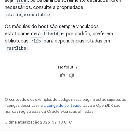
seja
true
. Se os binários totalmente estáticos forem
necessários, consulte a propriedade
static_executable
.
Os módulos do host são sempre vinculados
estaticamente à
libstd
e, por padrão, preferem
bibliotecas
rlib
para dependências listadas em
rustlibs
.
Isso foi útil?
O conteúdo e os exemplos de código nesta página estão sujeitos às
licenças descritas na
Licença de conteúdo
. Java e OpenJDK são
marcas registradas da Oracle e/ou suas afiliadas.
Última atualização 2026-07-10 UTC.