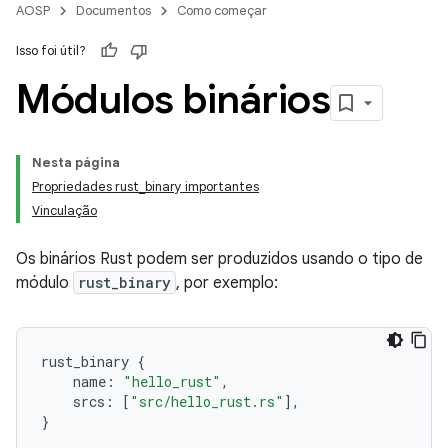
AOSP
Documentos
Como começar
Isso foi útil?
Módulos binários
Nesta página
Propriedades rust_binary importantes
Vinculação
Os binários Rust podem ser produzidos usando o tipo de
módulo
rust_binary
, por exemplo:
rust_binary
{
name
:
"hello_rust"
,
srcs
:
[
"src/hello_rust.rs"
],
}