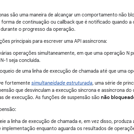
ronas são uma maneira de alcançar um comportamento não blo
forma de continuação ou callback que é notificado quando a 
 durante o progresso da operação.
ões principais para escrever uma API assíncrona:
várias operações simultaneamente, em que uma operação N pre
N-1 seja concluída.
bloqueio de uma linha de execução de chamada até que uma op
ve fortemente
simultaneidade estruturada
, uma série de prin
pensão que desvinculam a execução síncrona e assíncrona d
nhas de execução. As funções de suspensão são
não bloquead
pensão:
eie a linha de execução de chamada e, em vez disso, produza
e implementação enquanto aguarda os resultados de operaçõe