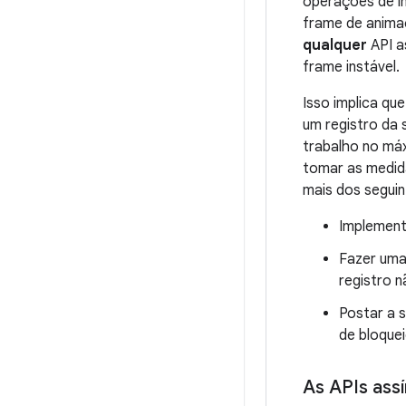
operações de in
frame de animaç
qualquer
API a
frame instável.
Isso implica qu
um registro da 
trabalho no máx
tomar as medida
mais dos seguin
Implement
Fazer uma
registro 
Postar a 
de bloque
As APIs ass