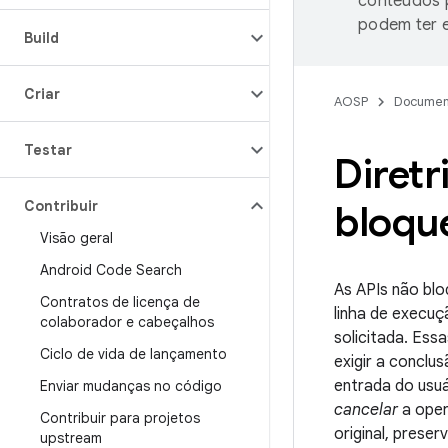
conteúdos p
podem ter e
Build
Criar
AOSP
Documen
Testar
Diretr
Contribuir
bloqu
Visão geral
Android Code Search
As APIs não blo
Contratos de licença de
linha de execuç
colaborador e cabeçalhos
solicitada. Ess
Ciclo de vida de lançamento
exigir a conclu
entrada do usu
Enviar mudanças no código
cancelar
a oper
Contribuir para projetos
original, prese
upstream