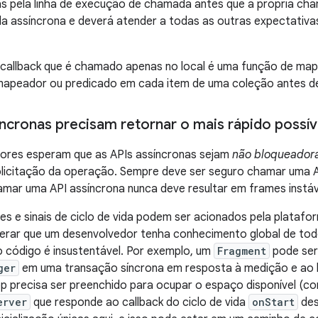
 pela linha de execução de chamada antes que a própria cham
da assíncrona e deverá atender a todas as outras expectati
callback que é chamado apenas no local é uma função de mapa
mapeador ou predicado em cada item de uma coleção antes de
íncronas precisam retornar o mais rápido possív
ores esperam que as APIs assíncronas sejam
não bloqueador
solicitação da operação. Sempre deve ser seguro chamar uma A
mar uma API assíncrona nunca deve resultar em frames instáv
s e sinais de ciclo de vida podem ser acionados pela platafo
erar que um desenvolvedor tenha conhecimento global de todo
 código é insustentável. Por exemplo, um
Fragment
pode ser
ger
em uma transação síncrona em resposta à medição e ao 
p precisa ser preenchido para ocupar o espaço disponível (
erver
que responde ao callback do ciclo de vida
onStart
des