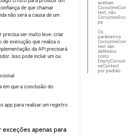
ódigo crítico para produzir um
aceitam
 confiança de que chamar
CoroutineCon
text, não
vida não será a causa de um
CoroutineSco
pe
Os
 precisa ser muito leve: criar
parâmetros
o de execução que realiza o
CoroutineCon
text são
implementação da API precisará
definidos
or. Isso pode incluir um ou
como
EmptyCorouti
neContext
por padrão
ecional
ma em que a conclusão do
 app para realizar um registro
ar exceções apenas para