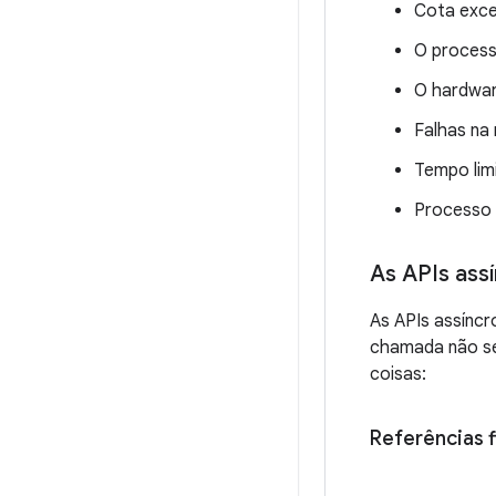
Cota exce
O process
O hardwar
Falhas na
Tempo lim
Processo 
As APIs ass
As APIs assínc
chamada não se
coisas:
Referências f