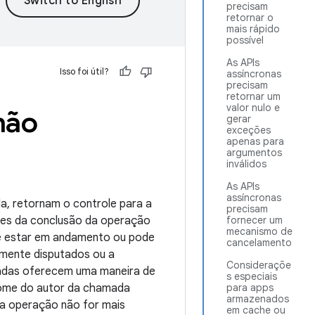
precisam
retornar o
mais rápido
possível
As APIs
Isso foi útil?
assíncronas
precisam
retornar um
valor nulo e
não
gerar
exceções
apenas para
argumentos
inválidos
As APIs
assíncronas
da, retornam o controle para a
precisam
ntes da conclusão da operação
fornecer um
mecanismo de
ode estar em andamento ou pode
cancelamento
tamente disputados ou a
Consideraçõe
etadas oferecem uma maneira de
s especiais
nome do autor da chamada
para apps
armazenados
o a operação não for mais
em cache ou