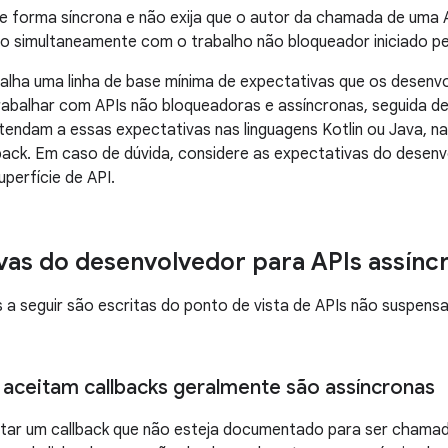
e forma síncrona e não exija que o autor da chamada de uma 
o simultaneamente com o trabalho não bloqueador iniciado p
talha uma linha de base mínima de expectativas que os dese
abalhar com APIs não bloqueadoras e assíncronas, seguida de
atendam a essas expectativas nas linguagens Kotlin ou Java, n
pack. Em caso de dúvida, considere as expectativas do desen
uperfície de API.
vas do desenvolvedor para APIs assínc
 a seguir são escritas do ponto de vista de APIs não suspens
 aceitam callbacks geralmente são assíncronas
itar um callback que não esteja documentado para ser cham