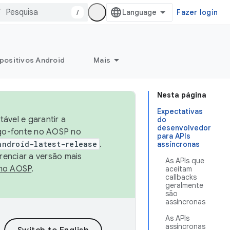
/
Fazer login
positivos Android
Mais
Nesta página
Expectativas
ável e garantir a
do
desenvolvedor
igo-fonte no AOSP no
para APIs
android-latest-release
.
assíncronas
renciar a versão mais
As APIs que
no AOSP
.
aceitam
callbacks
geralmente
são
assíncronas
As APIs
assíncronas