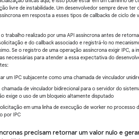
icialização únicas aqui, e isso pode estar em um caminho de c
ão livre de instabilidade. Um desenvolvedor sempre deve ter
ssíncrona em resposta a esses tipos de callbacks de ciclo de 
e o trabalho realizado por uma API assíncrona antes de retornar
solicitação e do callback associado e registrá-lo no mecanism
imo. Se o registro de uma operação assíncrona exigir IPC, a 
s necessárias para atender a essa expectativa do desenvolved
tes:
ar um IPC subjacente como uma chamada de vinculador unidir
 chamada de vinculador bidirecional para o servidor do siste
não exige o uso de um bloqueio altamente disputado
solicitação em uma linha de execução de worker no processo do
io por IPC
íncronas precisam retornar um valor nulo e ger