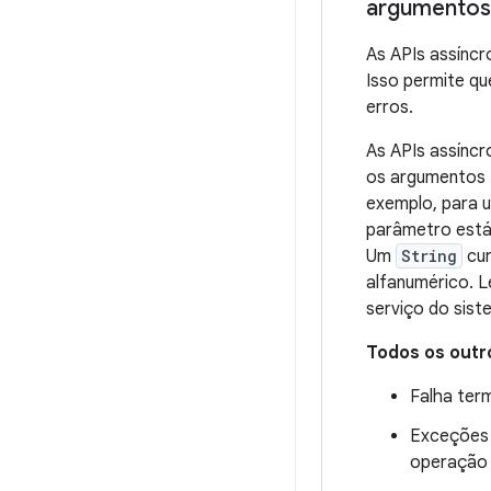
argumentos 
As APIs assíncr
Isso permite q
erros.
As APIs assínc
os argumentos f
exemplo, para 
parâmetro está 
Um
String
cur
alfanumérico. L
serviço do sist
Todos os outr
Falha term
Exceções 
operação