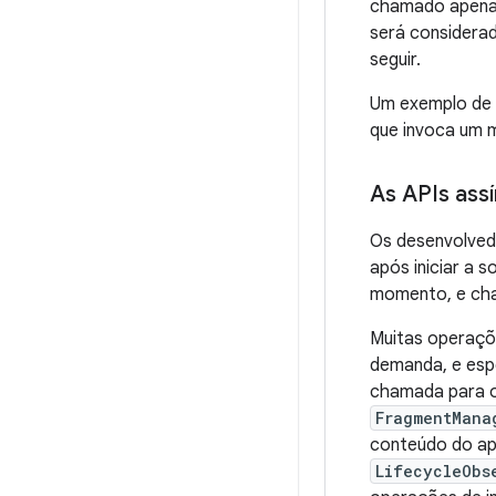
chamado apenas
será considera
seguir.
Um exemplo de 
que invoca um 
As APIs ass
Os desenvolved
após iniciar a 
momento, e cha
Muitas operaçõe
demanda, e esp
chamada para o
FragmentMana
conteúdo do ap
LifecycleObs