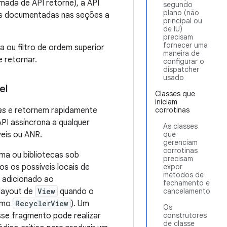
ada de API retorne), a API
segundo
plano (não
vas documentadas nas seções a
principal ou
de IU)
precisam
fornecer uma
 ou filtro de ordem superior
maneira de
 retornar.
configurar o
dispatcher
usado
el
Classes que
iniciam
as
e retornem rapidamente
corrotinas
PI assíncrona a qualquer
As classes
eis ou ANR.
que
gerenciam
corrotinas
rma ou bibliotecas sob
precisam
s os possíveis locais de
expor
métodos de
 adicionado ao
fechamento e
layout de
View
quando o
cancelamento
como
RecyclerView
). Um
Os
se fragmento pode realizar
construtores
de classe