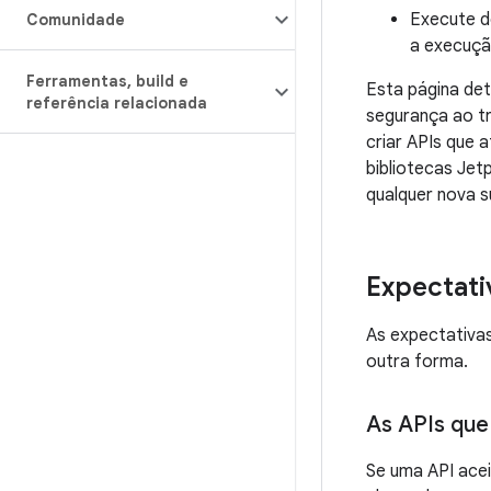
Execute d
Comunidade
a execuçã
Ferramentas
,
build e
Esta página de
referência relacionada
segurança ao tr
criar APIs que 
bibliotecas Jet
qualquer nova s
Expectati
As expectativas
outra forma.
As APIs que
Se uma API ace