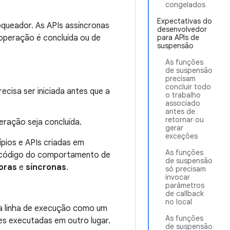
congelados
Expectativas do
queador. As APIs assíncronas
desenvolvedor
operação é concluída ou de
para APIs de
suspensão
As funções
de suspensão
precisam
concluir todo
cisa ser iniciada antes que a
o trabalho
associado
antes de
retornar ou
eração seja concluída.
gerar
exceções
cípios e APIs criadas em
As funções
o código do comportamento de
de suspensão
oras
e
síncronas
.
só precisam
invocar
parâmetros
de callback
no local
 a linha de execução como um
As funções
s executadas em outro lugar.
de suspensão