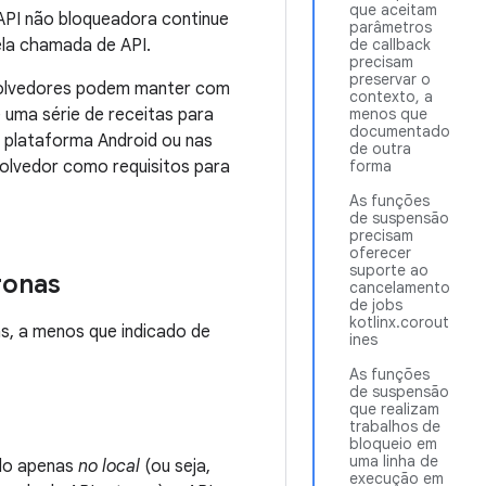
que aceitam
API não bloqueadora continue
parâmetros
ela chamada de API.
de callback
precisam
preservar o
nvolvedores podem manter com
contexto, a
 uma série de receitas para
menos que
documentado
a plataforma Android ou nas
de outra
volvedor como requisitos para
forma
As funções
de suspensão
precisam
oferecer
suporte ao
ronas
cancelamento
de jobs
kotlinx.corout
as, a menos que indicado de
ines
As funções
de suspensão
que realizam
trabalhos de
bloqueio em
uma linha de
ado apenas
no local
(ou seja,
execução em