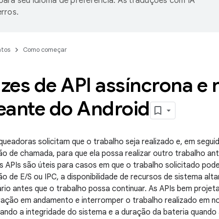
ara seu idioma de preferência. As traduções com IA
rros.
tos
Como começar
izes de API assíncrona e 
eante do Android
queadoras solicitam que o trabalho seja realizado e, em segui
ão de chamada, para que ela possa realizar outro trabalho a
as APIs são úteis para casos em que o trabalho solicitado p
são de E/S ou IPC, a disponibilidade de recursos de sistema al
ário antes que o trabalho possa continuar. As APIs bem proj
ação em andamento e interromper o trabalho realizado em 
rvando a integridade do sistema e a duração da bateria quand