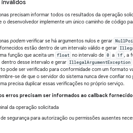
inválidos
onas precisam informar todos os resultados da operação solic
ue o desenvolvedor implemente um único caminho de código p
ronas
podem
verificar se há argumentos nulos e gerar
NullPo
ornecidos estão dentro de um intervalo válido e gerar
Illeg
uma função que aceita um
float
no intervalo de
0
a
1f
, a 
dentro desse intervalo e gerar
IllegalArgumentException
to pode ser verificado para conformidade com um formato v
embre-se de que o servidor do sistema nunca deve confiar no
ema precisa duplicar essas verificações no próprio serviço.
os erros precisam ser informados ao callback fornecido
inal da operação solicitada
de segurança para autorização ou permissões ausentes necess