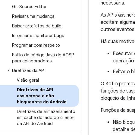
necessária.
Git Source Editor
As APIs assínc
Revisar uma mudança
aceitam alguma 
Baixar artefatos de build
outros eventos
Informar e monitorar bugs
Há duas motivaç
Programar com respeito
Executar 
Estilo de código Java do AOSP
operação 
para colaboradores
Diretrizes da API
Evitar o 
Visão geral
O Kotlin promo
Diretrizes de API
funções de sus
assíncrona e não
bloqueio de li
bloqueante do Android
Funções de sus
Diretrizes de armazenamento
em cache do lado do cliente
Não bloqu
da API do Android
detalhe d