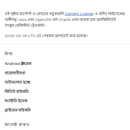
এই পৃষ্ঠার কন্টেন্ট ও কোডের নমুনাগুলি
Content License
-এ বর্ণিত লাইসেন্সের
অধীনস্থ। Java এবং OpenJDK হল Oracle এবং/অথবা তার অ্যাফিলিয়েট
সংস্থার রেজিস্টার্ড ট্রেডমার্ক।
2026-06-18 UTC-তে শেষবার আপডেট করা হয়েছে।
বিল্ড
Android স্টোরেজ
প্রয়োজনীয়তা
ডাউনলোড হচ্ছে
প্রিভিউ বাইনারি
ফ্যাক্টরি ইমেজ
ড্রাইভার বাইনারি
কানেক্ট করুন