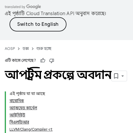
এই পৃষ্ঠাটি
Cloud Translation API
অনুবাদ করেছে।
AOSP
ডক্স
শুরু হচ্ছে
এটি কাজে লেগেছে?
আপস্ট্রিম প্রকল্পে অবদান
এই পৃষ্ঠায় যা যা আছে
বায়োনিক
অ্যান্ড্রয়েড কার্নেল
আইসিইউ
সিএলডিআর
LLVM/Clang/Compiler-rt