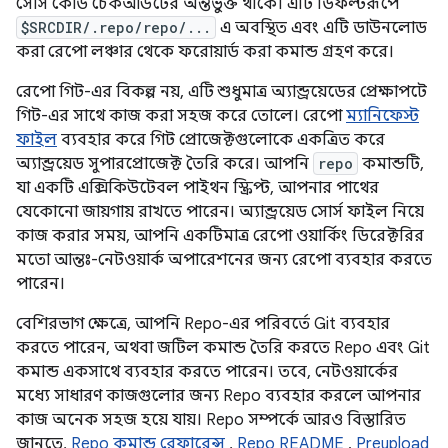
সোর্স কোড চেকআউটের অন্তর্ভুক্ত থাকে। এটি ডিফল্টরূপে
$SRCDIR/.repo/repo/...
এ অবস্থিত এবং এটি ডাউনলোড
করা রেপো লঞ্চার থেকে ফরোয়ার্ড করা কমান্ড গ্রহণ করে।
রেপো গিট-এর বিকল্প নয়, এটি শুধুমাত্র অ্যান্ড্রয়েডের প্রেক্ষাপটে
গিট-এর সাথে কাজ করা সহজ করে তোলে। রেপো
ম্যানিফেস্ট
ফাইল
ব্যবহার করে গিট প্রোজেক্টগুলোকে একত্রিত করে
অ্যান্ড্রয়েড সুপারপ্রোজেক্ট তৈরি করে। আপনি
repo
কমান্ডটি,
যা একটি এক্সিকিউটেবল পাইথন স্ক্রিপ্ট, আপনার পাথের
যেকোনো জায়গায় রাখতে পারেন। অ্যান্ড্রয়েড সোর্স ফাইল নিয়ে
কাজ করার সময়, আপনি একটিমাত্র রেপো ওয়ার্কিং ডিরেক্টরির
মতো আন্তঃ-নেটওয়ার্ক অপারেশনের জন্য রেপো ব্যবহার করতে
পারেন।
বেশিরভাগ ক্ষেত্রে, আপনি Repo-এর পরিবর্তে Git ব্যবহার
করতে পারেন, অথবা জটিল কমান্ড তৈরি করতে Repo এবং Git
কমান্ড একসাথে ব্যবহার করতে পারেন। তবে, নেটওয়ার্কের
মধ্যে সাধারণ কাজগুলোর জন্য Repo ব্যবহার করলে আপনার
কাজ অনেক সহজ হয়ে যায়। Repo সম্পর্কে আরও বিস্তারিত
জানতে,
Repo কমান্ড রেফারেন্স
,
Repo README
,
Preupload