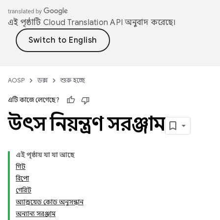
এই পৃষ্ঠাটি
Cloud Translation API
অনুবাদ করেছে।
AOSP
ডক্স
শুরু হচ্ছে
এটি কাজে লেগেছে?
উৎস নিয়ন্ত্রণ সরঞ্জাম
এই পৃষ্ঠায় যা যা আছে
গিট
রিপো
গেরিট
অ্যান্ড্রয়েড কোড অনুসন্ধান
অন্যান্য সরঞ্জাম