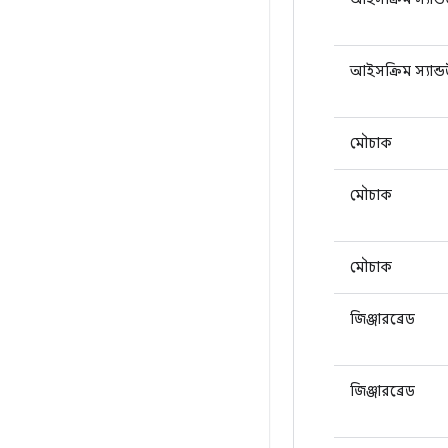
আইসক্রিম স্যান্
মৌচাক
মৌচাক
মৌচাক
জিঞ্জারব্রেড
জিঞ্জারব্রেড