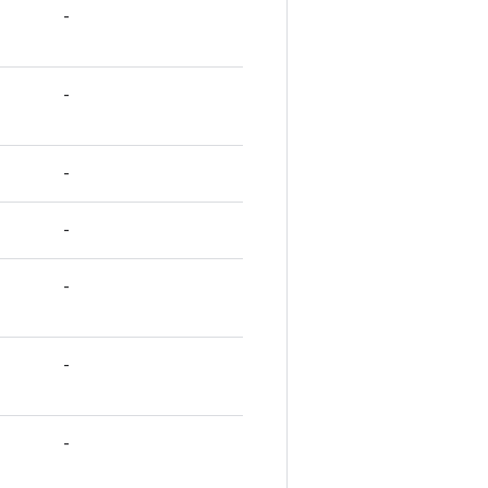
-
-
-
-
-
-
-