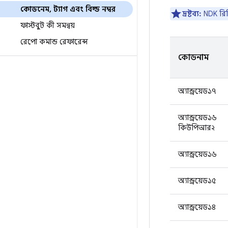
কোডনেম
,
ট্যাগ এবং বিল্ড নম্বর
দ্রষ্টব্য:
NDK রিল
ফাস্টবুট কী সমন্বয়
রেপো কমান্ড রেফারেন্স
কোডনাম
অ্যান্ড্রয়েড১৭
অ্যান্ড্রয়েড১৬
কিউপিআর২
অ্যান্ড্রয়েড১৬
অ্যান্ড্রয়েড১৫
অ্যান্ড্রয়েড১৪