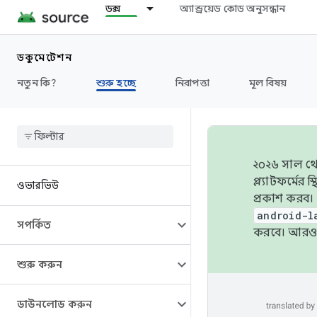
ডক্স
অ্যান্ড্রয়েড কোড অনুসন্ধান
ডকুমেন্টেশন
নতুন কি?
শুরু হচ্ছে
নিরাপত্তা
মূল বিষয়
২০২৬ সাল থেক
প্ল্যাটফর্মে
ওভারভিউ
প্রকাশ করব।
android-l
সম্পর্কিত
করবে। আরও 
শুরু করুন
ডাউনলোড করুন