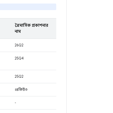
ত্রৈমাসিক প্রকাশনার
নাম
26Q2
25Q4
25Q2
২৪কিউ৩
-