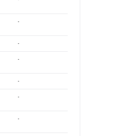
-
-
-
-
-
-