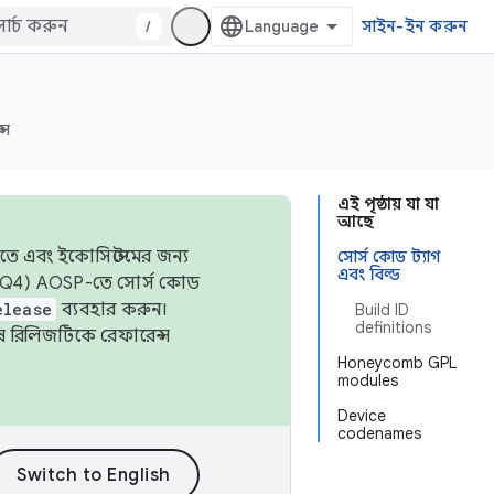
/
সাইন-ইন করুন
্স
এই পৃষ্ঠায় যা যা
আছে
তে এবং ইকোসিস্টেমের জন্য
সোর্স কোড ট্যাগ
এবং বিল্ড
 এবং Q4) AOSP-তে সোর্স কোড
elease
ব্যবহার করুন।
Build ID
definitions
শেষ রিলিজটিকে রেফারেন্স
Honeycomb GPL
modules
Device
codenames