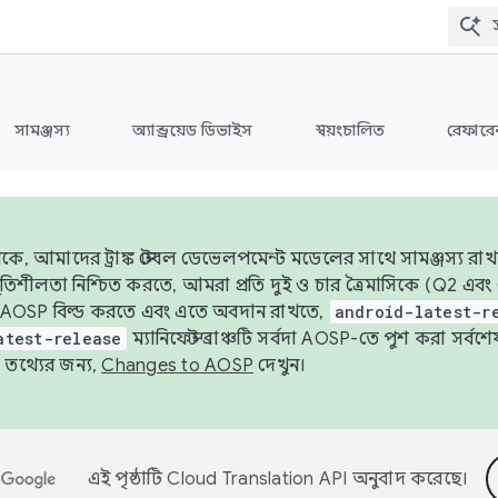
সামঞ্জস্য
অ্যান্ড্রয়েড ডিভাইস
স্বয়ংচালিত
রেফারেন
ে, আমাদের ট্রাঙ্ক স্টেবল ডেভেলপমেন্ট মডেলের সাথে সামঞ্জস্য রাখ
র স্থিতিশীলতা নিশ্চিত করতে, আমরা প্রতি দুই ও চার ত্রৈমাসিকে (Q2
 AOSP বিল্ড করতে এবং এতে অবদান রাখতে,
android-latest-r
atest-release
ম্যানিফেস্ট ব্রাঞ্চটি সর্বদা AOSP-তে পুশ করা সর্ব
তথ্যের জন্য,
Changes to AOSP
দেখুন।
এই পৃষ্ঠাটি
Cloud Translation API
অনুবাদ করেছে।