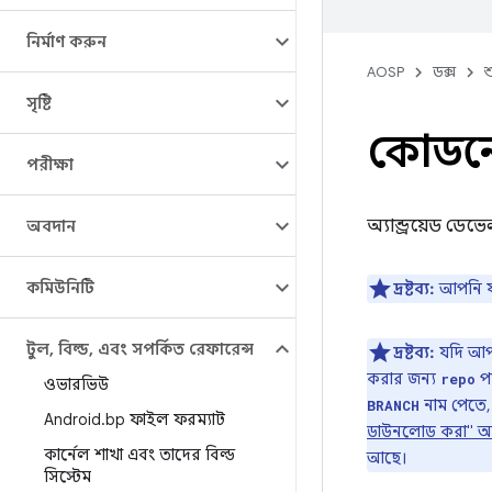
নির্মাণ করুন
AOSP
ডক্স
শ
সৃষ্টি
কোডন
পরীক্ষা
অ্যান্ড্রয়েড ড
অবদান
কমিউনিটি
দ্রষ্টব্য:
আপনি যদ
টুল
,
বিল্ড
,
এবং সম্পর্কিত রেফারেন্স
দ্রষ্টব্য:
যদি আপন
করার জন্য
পদ
repo
ওভারভিউ
নাম পেতে,
BRANCH
Android
.
bp ফাইল ফরম্যাট
ডাউনলোড করা" অ
কার্নেল শাখা এবং তাদের বিল্ড
আছে।
সিস্টেম