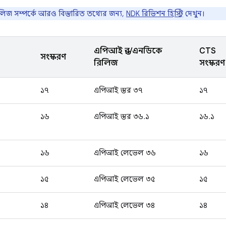
িজ সম্পর্কে আরও বিস্তারিত তথ্যের জন্য,
NDK রিভিশন হিস্ট্রি
দেখুন।
এপিআই স্তর/এনডিকে
CTS
সংস্করণ
রিলিজ
সংস্করণ
১৭
এপিআই স্তর ৩৭
১৭
১৬
এপিআই স্তর ৩৬.১
১৬.১
১৬
এপিআই লেভেল ৩৬
১৬
১৫
এপিআই লেভেল ৩৫
১৫
১৪
এপিআই লেভেল ৩৪
১৪