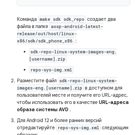
Команда
make sdk sdk_repo
создает два
файла в папке
aosp-android-latest-
release/out/host/linux-
x86/sdk/sdk_phone_x86
:
sdk-repo-linux-system-images-eng.
[username].zip
repo-sys-img.xml
Разместите файл
sdk-repo-linux-system-
images-eng.[username].zip
в доступном для
пользователей месте и получите его URL-адрес,
чтобы использовать его в качестве
URL-адреса
образа системы AVD
.
Для Android 12 и более ранних версий
отредактируйте
repo-sys-img.xml
следующим