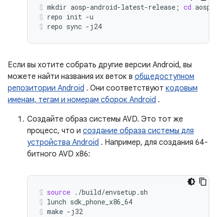
mkdir
aosp-android-latest-release
;
cd
aosp-
repo
init
-u
repo
sync
-j24
Если вы хотите собрать другие версии Android, вы
можете найти названия их веток в
общедоступном
репозитории Android
. Они соответствуют
кодовым
именам, тегам и номерам сборок Android
.
Создайте образ системы AVD. Это тот же
процесс, что и
создание образа системы для
устройства Android
. Например, для создания 64-
битного AVD x86:
source
./build/envsetup.sh
lunch
sdk_phone_x86_64
make
-j32