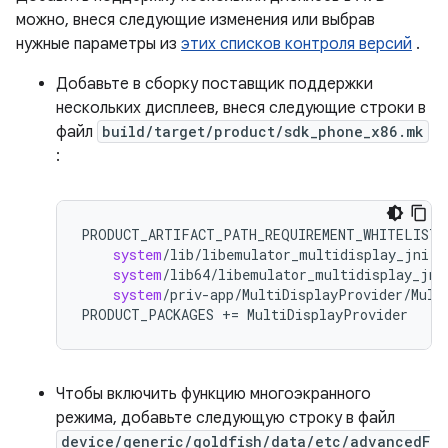
можно, внеся следующие изменения или выбрав
нужные параметры из
этих списков контроля версий
.
Добавьте в сборку поставщик поддержки
нескольких дисплеев, внеся следующие строки в
файл
build/target/product/sdk_phone_x86.mk
:
PRODUCT_ARTIFACT_PATH_REQUIREMENT_WHITELIST
system
/
lib
/
libemulator_multidisplay_jni
.
s
system
/
lib64
/
libemulator_multidisplay_jni
system
/
priv
-
app
/
MultiDisplayProvider
/
Mult
PRODUCT_PACKAGES
+=
MultiDisplayProvider
Чтобы включить функцию многоэкранного
режима, добавьте следующую строку в файл
device/generic/goldfish/data/etc/advancedF