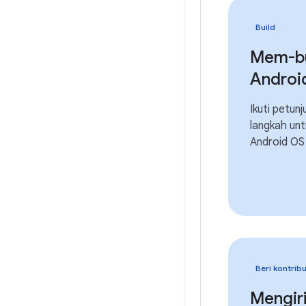
Build
Mem-bu
Androi
Ikuti petun
langkah un
Android OS 
Beri kontribu
Mengir