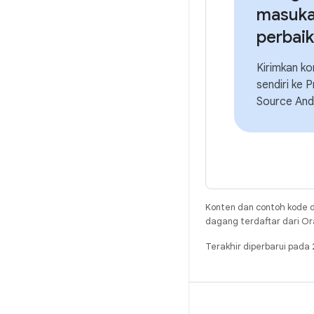
masuka
perbai
Kirimkan ko
sendiri ke 
Source And
Konten dan contoh kode d
dagang terdaftar dari Ora
Terakhir diperbarui pad
BUILD