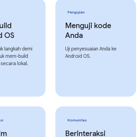
Pengujian
ild
Menguji kode
d OS
Anda
juk langkah demi
Uji penyesuaian Anda ke
tuk mem-build
Android OS.
secara lokal.
si
Komunitas
im
Berinteraksi