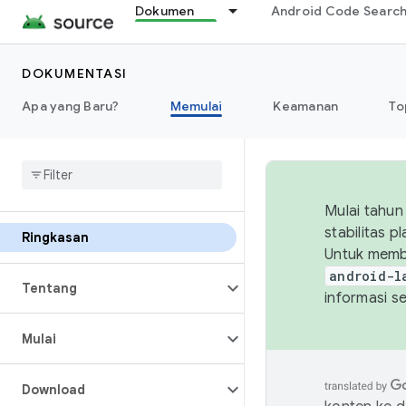
Dokumen
Android Code Searc
DOKUMENTASI
Apa yang Baru?
Memulai
Keamanan
To
Mulai tahun
stabilitas 
Ringkasan
Untuk memb
android-l
Tentang
informasi s
Mulai
Download