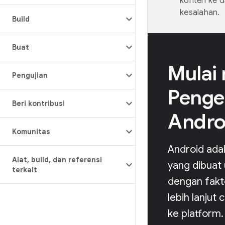
konten ke 
kesalahan.
Build
Buat
Mulai
Pengujian
Peng
Beri kontribusi
Andro
Komunitas
Android ada
Alat
,
build
,
dan referensi
yang dibuat
terkait
dengan fakt
lebih lanjut
ke platform.