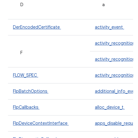
D
a
DerEncodedCertificate
activity_event
activity_recognition
F
activity_recognition
FLOW_SPEC
activity_recognition
FlpBatchOptions
additional_info_even
FlpCallbacks
alloc_device_t
FlpDeviceContextInterface
apps_disable_reques