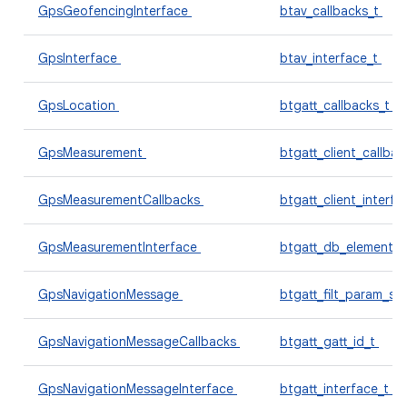
GpsGeofencingInterface
btav_callbacks_t
GpsInterface
btav_interface_t
GpsLocation
btgatt_callbacks_t
GpsMeasurement
btgatt_client_callba
GpsMeasurementCallbacks
btgatt_client_interf
GpsMeasurementInterface
btgatt_db_element_
GpsNavigationMessage
btgatt_filt_param_se
GpsNavigationMessageCallbacks
btgatt_gatt_id_t
GpsNavigationMessageInterface
btgatt_interface_t