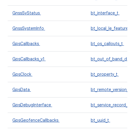
GnssSvStatus
bt_interface_t
GnssSystemInfo
bt_local_le_features
GpsCallbacks
bt_os_callouts_t
GpsCallbacks_v1
bt_out_of_band_dat
GpsClock
bt_property_t
GpsData
bt_remote_version_t
GpsDebugInterface
bt_service_record_t
GpsGeofenceCallbacks
bt_uuid_t