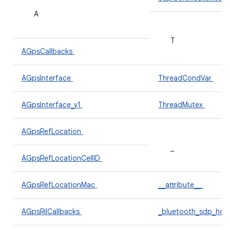
A
T
AGpsCallbacks
AGpsInterface
ThreadCondVar
AGpsInterface_v1
ThreadMutex
AGpsRefLocation
_
AGpsRefLocationCellID
AGpsRefLocationMac
__attribute__
AGpsRilCallbacks
_bluetooth_sdp_hdr