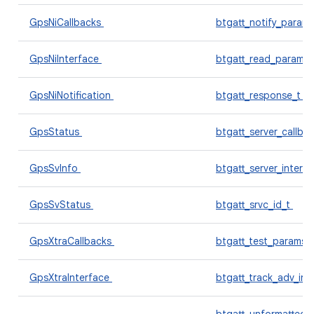
GpsNiCallbacks
btgatt_notify_param
GpsNiInterface
btgatt_read_params
GpsNiNotification
btgatt_response_t
GpsStatus
btgatt_server_callba
GpsSvInfo
btgatt_server_interf
GpsSvStatus
btgatt_srvc_id_t
GpsXtraCallbacks
btgatt_test_params_
GpsXtraInterface
btgatt_track_adv_inf