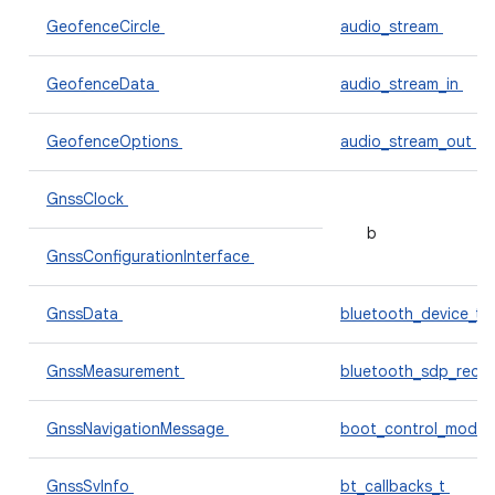
GeofenceCircle
audio_stream
GeofenceData
audio_stream_in
GeofenceOptions
audio_stream_out
GnssClock
b
GnssConfigurationInterface
GnssData
bluetooth_device_t
GnssMeasurement
bluetooth_sdp_reco
GnssNavigationMessage
boot_control_modul
GnssSvInfo
bt_callbacks_t