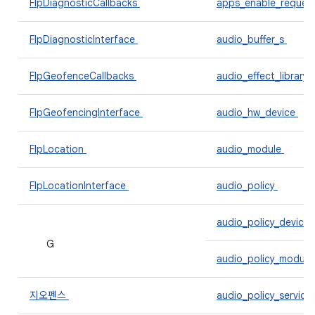
FlpDiagnosticCallbacks
apps_enable_reques
FlpDiagnosticInterface
audio_buffer_s
FlpGeofenceCallbacks
audio_effect_library
FlpGeofencingInterface
audio_hw_device
FlpLocation
audio_module
FlpLocationInterface
audio_policy
audio_policy_device
G
audio_policy_modul
지오펜스
audio_policy_servic