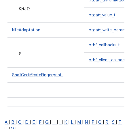
btgatt_unformatted_
아니요
btgatt_value_t
NfcAdaptation
btgatt_write_params
bthf_callbacks_t
S
bthf_client_callback
Sha1CertificateFingerprint
A
|
B
|
C
|
D
|
E
|
F
|
G
|
H
|
I
|
K
|
L
|
M
|
N
|
P
|
Q
|
R
|
S
|
T
|