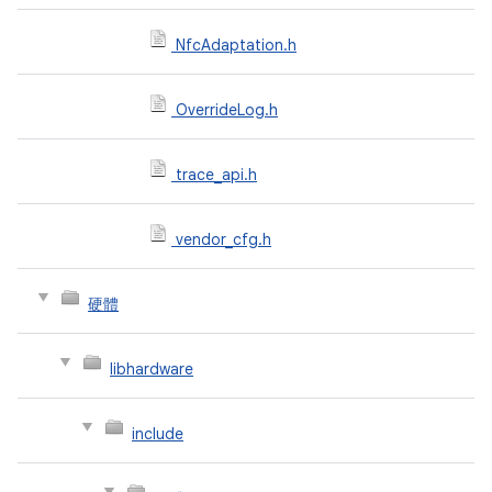
NfcAdaptation.h
OverrideLog.h
trace_api.h
vendor_cfg.h
硬體
libhardware
include