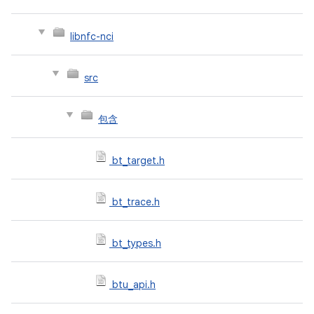
libnfc-nci
src
包含
bt_target.h
bt_trace.h
bt_types.h
btu_api.h