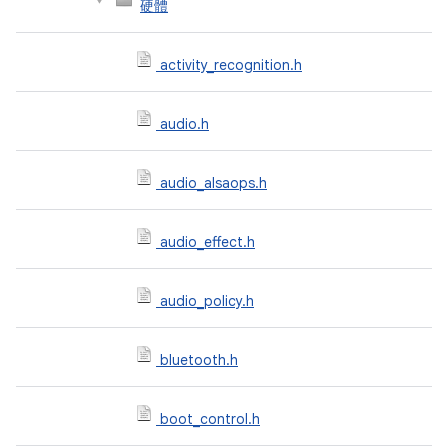
硬體
activity_recognition.h
audio.h
audio_alsaops.h
audio_effect.h
audio_policy.h
bluetooth.h
boot_control.h