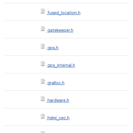
fused_location.h
gatekeeper.h
gps.h
gps_internal.h
gralloc.h
hardware.h
hdmi_cec.h