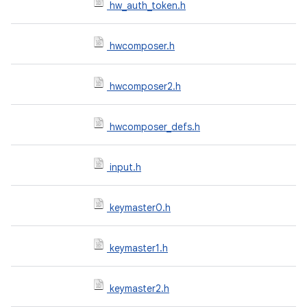
hw_auth_token.h
hwcomposer.h
hwcomposer2.h
hwcomposer_defs.h
input.h
keymaster0.h
keymaster1.h
keymaster2.h