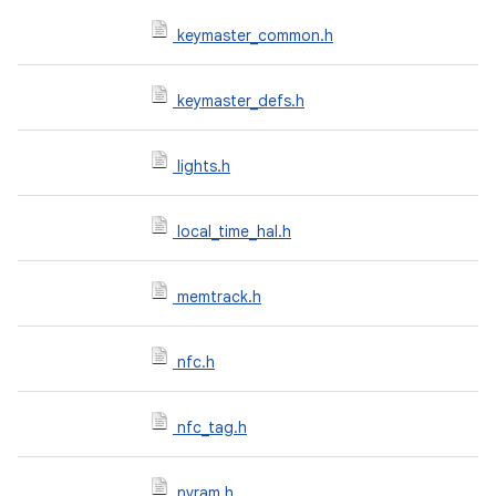
keymaster_common.h
keymaster_defs.h
lights.h
local_time_hal.h
memtrack.h
nfc.h
nfc_tag.h
nvram.h