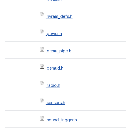
nvram_defs.h
power.h
qemu_pipe.h
qemud.h
radio.h
sensors.h
sound_trigger.h