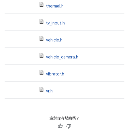
thermal.h
tv_input.h
vehicle.h
vehicle_camera.h
vibrator.h
vr.h
這對你有幫助嗎？