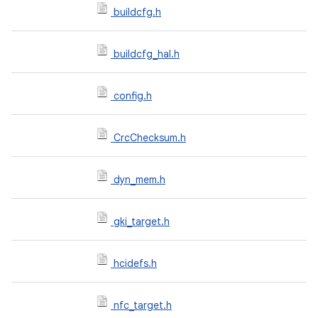
buildcfg.h
buildcfg_hal.h
config.h
CrcChecksum.h
dyn_mem.h
gki_target.h
hcidefs.h
nfc_target.h