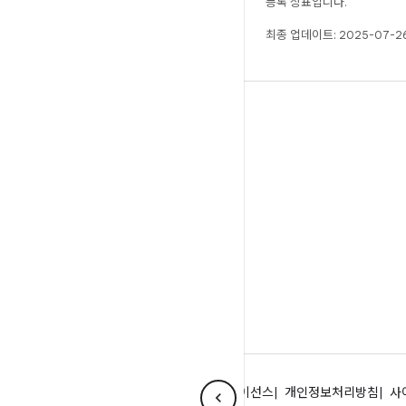
등록 상표입니다.
최종 업데이트: 2025-07-26
빌드
Android 저장소
요구사항
다운로드
바이너리 미리보기
공장 출고 시 이미지
드라이버 바이너리
Android 정보
커뮤니티
법률 조항
라이선스
개인정보처리방침
사