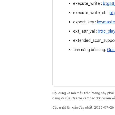
execute_write :
btgatt
execute_write_cb :
bt
export_key :
keymaste
ext_attr_val :
btrc_pla
extended_scan_suppor
tính năng bổ sung:
GpsN
Nội dung và mã mẫu trên trang này phải
đăng ký của Oracle và/hoặc đơn vị liên k
Cập nhật lần gần đây nhất: 2025-07-26