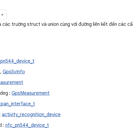
ả các trường struct và union cùng với đường liên kết đến các c
_pn544_device_t
o
,
GpsSvInfo
asurement
_deg :
GpsMeasurement
tpan_interface_t
:
activity_recognition_device
d :
nfc_pn544_device_t