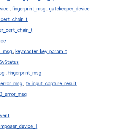
evice
,
fingerprint_msg
,
gatekeeper_device
cert_chain_t
r_cert_chain_t
ice
nt_msg
,
keymaster_key_param_t
SvStatus
msg
,
fingerprint_msg
_error_msg
,
tv_input_capture_result
3_error_msg
event
mposer_device_1