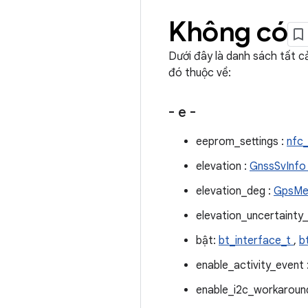
Không có
Dưới đây là danh sách tất c
đó thuộc về:
- e -
eeprom_settings :
nfc
elevation :
GnssSvInf
elevation_deg :
GpsMe
elevation_uncertainty
bật:
bt_interface_t
,
b
enable_activity_event 
enable_i2c_workaroun