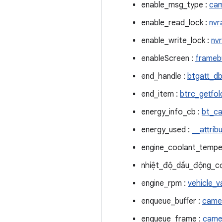
enable_msg_type :
cam
enable_read_lock :
nvr
enable_write_lock :
nv
enableScreen :
frameb
end_handle :
btgatt_d
end_item :
btrc_getfol
energy_info_cb :
bt_ca
energy_used :
__attrib
engine_coolant_tempe
nhiệt_độ_dầu_động_cơ
engine_rpm :
vehicle_v
enqueue_buffer :
came
enqueue_frame :
came