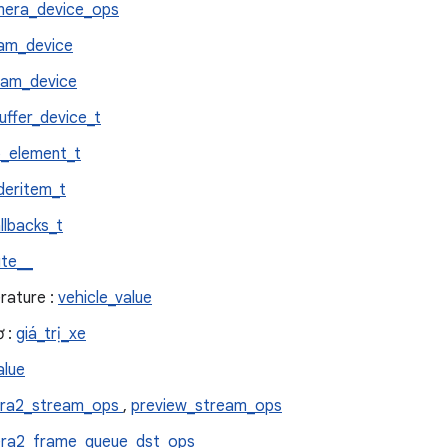
era_device_ops
am_device
ram_device
uffer_device_t
b_element_t
deritem_t
llbacks_t
ute__
rature :
vehicle_value
 :
giá_trị_xe
alue
ra2_stream_ops
,
preview_stream_ops
ra2_frame_queue_dst_ops