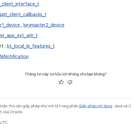
_client_interface_t
gatt_client_callbacks_t
r1_device
,
keymaster2_device
yer_app_ext_attr_t
t :
bt_local_le_features_t
iNotification
Thông tin này có hữu ích không cho bạn không?
 tuân thủ các giấy phép như mô tả trong phần
Giấy phép nội dung
. Java và 
ết của Oracle.
 UTC.