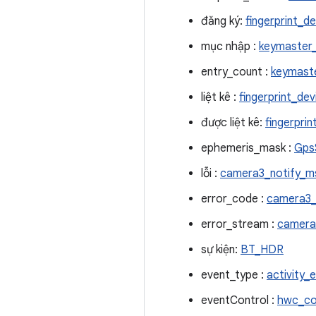
đăng ký:
fingerprint_d
mục nhập :
keymaster_
entry_count :
keymaste
liệt kê :
fingerprint_dev
được liệt kê:
fingerpri
ephemeris_mask :
Gps
lỗi :
camera3_notify_
error_code :
camera3
error_stream :
camera
sự kiện:
BT_HDR
event_type :
activity_
eventControl :
hwc_co