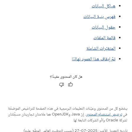
هياكل البيانات
فهرس بنية البيانات
حقول البيانات
قائمة الملفات
المتغيّرات الشاملة
تمّ إيقاف هذا العمود نهائيًا
هل كان المحتوى مفيدًا؟
يخضع كل من المحتوى وعيّنات التعليمات البرمجية في هذه الصفحة للتراخيص الموضحّة
في
ترخيص استخدام المحتوى
. إنّ Java وOpenJDK هما علامتان تجاريتان مسجَّلتان
لشركة Oracle و/أو الشركات التابعة لها.
تاريخ التعديل الأخير: 2025-07-27 (حسب التوقيت العالمي المتفَّق عليه)