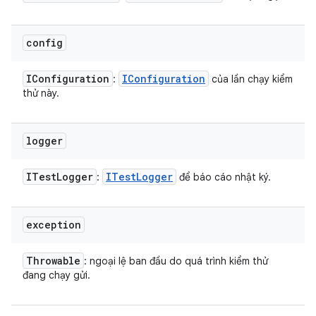
config
IConfiguration
IConfiguration
:
của lần chạy kiểm
thử này.
logger
ITest
Logger
ITest
Logger
:
để báo cáo nhật ký.
exception
Throwable
: ngoại lệ ban đầu do quá trình kiểm thử
đang chạy gửi.