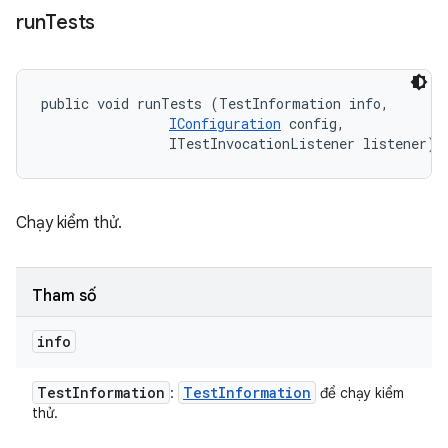
run
Tests
public void runTests (TestInformation info, 

IConfiguration
 config, 

                ITestInvocationListener listener)
Chạy kiểm thử.
Tham số
info
Test
Information
Test
Information
:
để chạy kiểm
thử.