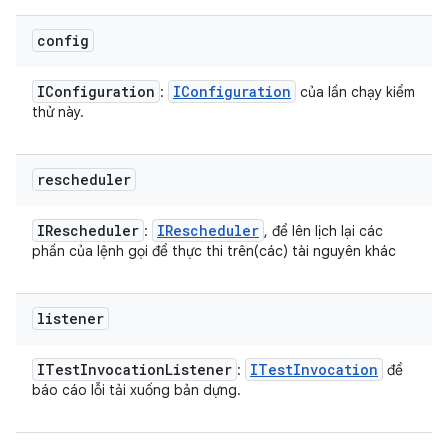
config
IConfiguration
IConfiguration
:
của lần chạy kiểm
thử này.
rescheduler
IRescheduler
IRescheduler
:
, để lên lịch lại các
phần của lệnh gọi để thực thi trên(các) tài nguyên khác
listener
ITest
Invocation
Listener
ITest
Invocation
:
để
báo cáo lỗi tải xuống bản dựng.