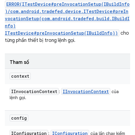
ERROR(ITestDevice#preInvocationSetup(IBuildInfo
)/com.android.tradefed.device.ITestDevice#preIn
vocationSetup(com.android.tradefed.build.IBuildI
nfo)
ITestDevice#preInvocationSetup(IBuildInfo))
cho
từng phần thiết bị trong lệnh gọi.
Tham số
context
IInvocation
Context
IInvocation
Context
:
của
lệnh gọi.
config
IConfiguration
IConfiguration
:
của lần chạy kiểm