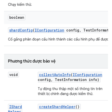
Chạy kiểm thử.
boolean
shard
Config
(
IConfiguration
config
,
Test
Informati
Cố gắng phân đoạn cấu hình thành các cấu hình phụ để được lên
Phương thức được bảo vệ
void
collect
Auto
Info
(
IConfiguration
config
,
Test
Information info)
Tự động thu thập một số thông tin trên
thiết bị chính đang được kiểm thử.
IShard
create
Shard
Helper
()
Helper