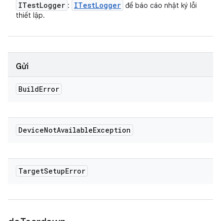
ITest
Logger
ITest
Logger
:
để báo cáo nhật ký lỗi
thiết lập.
Gửi
Build
Error
Device
Not
Available
Exception
Target
Setup
Error