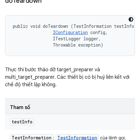
do
Teardown
public void doTeardown (TestInformation testInfo, 

IConfiguration
 config, 

                ITestLogger logger, 

                Throwable exception)
Thực thi bước tháo dỡ target_preparer và
multi_target_preparer. Các thiết bị có bị huỷ liên kết với
chế độ thiết lập không.
Tham số
test
Info
Test
Information
Test
Information
:
của lệnh gọi.