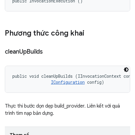
public InvocationExecution ()
Phương thức công khai
clean
Up
Builds
public void cleanUpBuilds (IInvocationContext conte
IConfiguration
 config)
Thực thi bước dọn dẹp build_provider. Liên kết với quá
trình tìm nạp bản dựng.