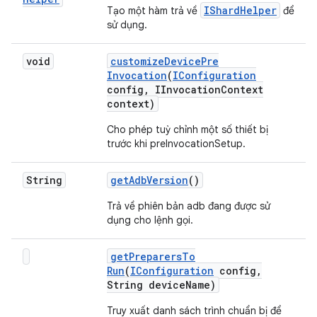
IShardHelper
Tạo một hàm trả về
để
sử dụng.
void
customize
Device
Pre
Invocation
(
IConfiguration
config
,
IInvocation
Context
context)
Cho phép tuỳ chỉnh một số thiết bị
trước khi preInvocationSetup.
String
get
Adb
Version
()
Trả về phiên bản adb đang được sử
dụng cho lệnh gọi.
get
Preparers
To
Run
(
IConfiguration
config
,
String device
Name)
Truy xuất danh sách trình chuẩn bị để