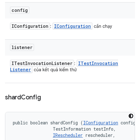
config
IConfiguration
IConfiguration
:
cần chạy
listener
ITest
Invocation
Listener
ITest
Invocation
:
Listener
của kết quả kiểm thử
shard
Config
public boolean shardConfig (
IConfiguration
 config, 
                TestInformation testInfo, 

IRescheduler
 rescheduler, 
