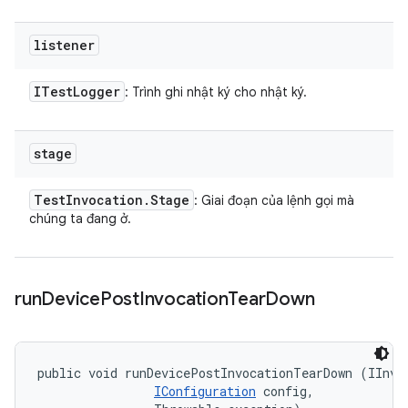
listener
ITest
Logger
: Trình ghi nhật ký cho nhật ký.
stage
Test
Invocation
.
Stage
: Giai đoạn của lệnh gọi mà
chúng ta đang ở.
run
Device
Post
Invocation
Tear
Down
public void runDevicePostInvocationTearDown (IInvoc
IConfiguration
 config, 
