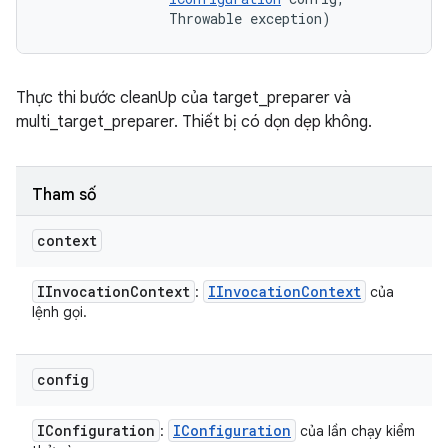
                Throwable exception)
Thực thi bước cleanUp của target_preparer và
multi_target_preparer. Thiết bị có dọn dẹp không.
Tham số
context
IInvocation
Context
IInvocation
Context
:
của
lệnh gọi.
config
IConfiguration
IConfiguration
:
của lần chạy kiểm