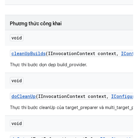
Phương thức công khai
void
clean
Up
Builds
(IInvocation
Context context
,
IConfi
Thực thi bước dọn dẹp build_provider.
void
do
Clean
Up
(IInvocation
Context context
,
IConfigura
Thực thi bước cleanUp của target_preparer và multi_target_pre
void