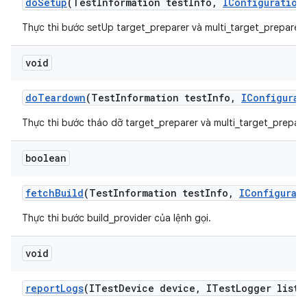
do
Setup
(Test
Information test
Info
,
IConfiguration
Thực thi bước setUp target_preparer và multi_target_preparer.
void
do
Teardown
(Test
Information test
Info
,
IConfigurat
Thực thi bước tháo dỡ target_preparer và multi_target_prepare
boolean
fetch
Build
(Test
Information test
Info
,
IConfigurat
Thực thi bước build_provider của lệnh gọi.
void
report
Logs
(ITest
Device device
,
ITest
Logger liste