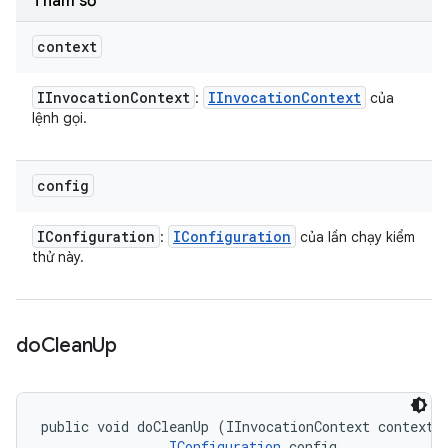
Tham số
context
IInvocation
Context
IInvocation
Context
:
của
lệnh gọi.
config
IConfiguration
IConfiguration
:
của lần chạy kiểm
thử này.
do
Clean
Up
public void doCleanUp (IInvocationContext context, 
IConfiguration
 config, 
