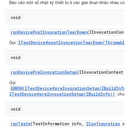
Báo cáo một số nhật ký thiết bị ở các giai đoạn khác nhau của l
void
run
Device
Post
Invocation
Tear
Down
(IInvocation
Conte
ITestDevice#postInvocationTearDown(Throwable
Gọi
void
run
Device
Pre
Invocation
Setup
(IInvocation
Context c
Gọi
ERROR(ITestDevice#preInvocationSetup(IBuildInfo)
ITestDevice#preInvocationSetup(IBuildInfo))
cho từ
void
run
Tests
(Test
Information info
,
IConfiguration
con