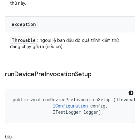
thử này.
exception
Throwable
: ngoại lệ ban đầu do quá trình kiểm thử
đang chạy gửi ra (nếu có).
run
Device
Pre
Invocation
Setup
public void runDevicePreInvocationSetup (IInvocatio
IConfiguration
 config, 

                ITestLogger logger)
Gọi