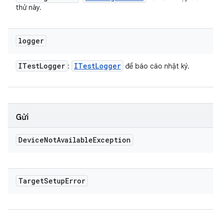
thử này.
logger
ITest
Logger
ITest
Logger
:
để báo cáo nhật ký.
Gửi
Device
Not
Available
Exception
Target
Setup
Error