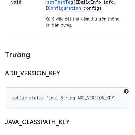
void
set
Test
Tag
(IBuild
Info info
,
IConfiguration
config)
Xử lý việc đặt thẻ kiểm thử trên thông
tin bản dựng.
Trường
ADB
_
VERSION
_
KEY
public static final String ADB_VERSION_KEY
JAVA
_
CLASSPATH
_
KEY