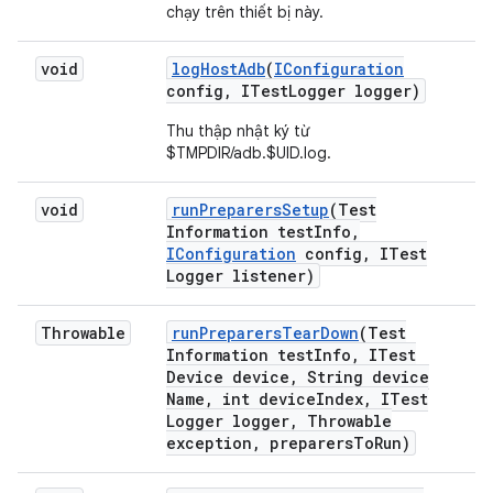
chạy trên thiết bị này.
void
log
Host
Adb
(
IConfiguration
config
,
ITest
Logger logger)
Thu thập nhật ký từ
$TMPDIR/adb.$UID.log.
void
run
Preparers
Setup
(Test
Information test
Info
,
IConfiguration
config
,
ITest
Logger listener)
Throwable
run
Preparers
Tear
Down
(Test
Information test
Info
,
ITest
Device device
,
String device
Name
,
int device
Index
,
ITest
Logger logger
,
Throwable
exception
,
preparers
To
Run)