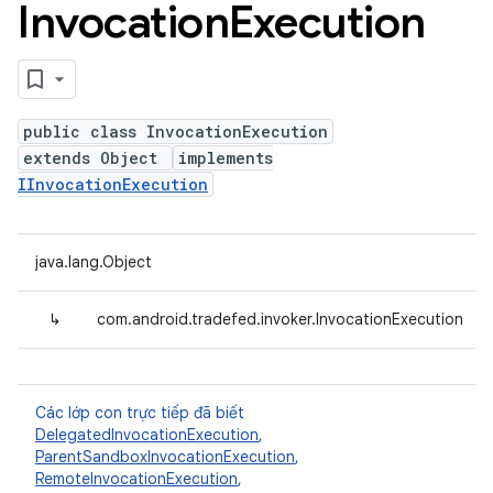
Invocation
Execution
public class InvocationExecution
extends Object
implements
IInvocationExecution
java.lang.Object
↳
com.android.tradefed.invoker.InvocationExecution
Các lớp con trực tiếp đã biết
DelegatedInvocationExecution
,
ParentSandboxInvocationExecution
,
RemoteInvocationExecution
,