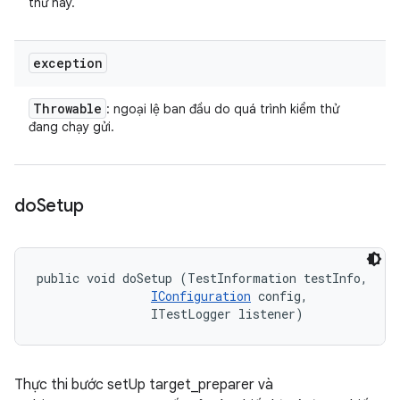
thử này.
exception
Throwable
: ngoại lệ ban đầu do quá trình kiểm thử
đang chạy gửi.
do
Setup
public void doSetup (TestInformation testInfo, 

IConfiguration
 config, 

                ITestLogger listener)
Thực thi bước setUp target_preparer và