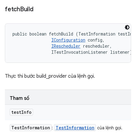
fetch
Build
public boolean fetchBuild (TestInformation testInfo
IConfiguration
 config, 

IRescheduler
 rescheduler, 

                ITestInvocationListener listener)
Thực thi bước build_provider của lệnh gọi.
Tham số
test
Info
Test
Information
Test
Information
:
của lệnh gọi.