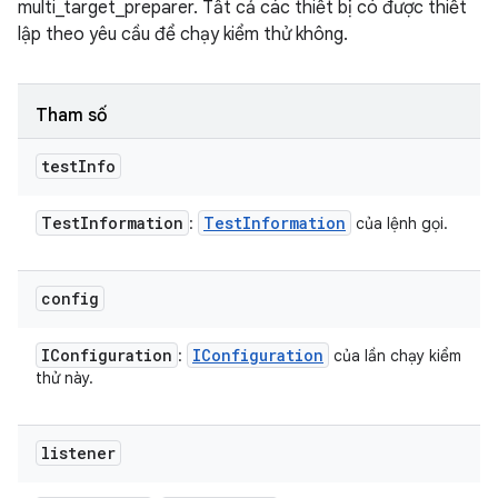
multi_target_preparer. Tất cả các thiết bị có được thiết
lập theo yêu cầu để chạy kiểm thử không.
Tham số
test
Info
Test
Information
Test
Information
:
của lệnh gọi.
config
IConfiguration
IConfiguration
:
của lần chạy kiểm
thử này.
listener