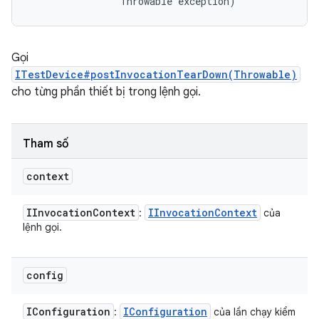
                Throwable exception)
Gọi
ITestDevice#postInvocationTearDown(Throwable)
cho từng phần thiết bị trong lệnh gọi.
Tham số
context
IInvocation
Context
IInvocation
Context
:
của
lệnh gọi.
config
IConfiguration
IConfiguration
:
của lần chạy kiểm