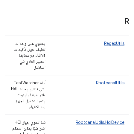
R
RegexUtils
يحتوي على وحدات
تغليف حول تأكيدات
JUnit مع مطابقة
التعبير العادي في
السلاسل
RootcanalUtils
أداة TestWatcher
التي تنشئ وحدة HAL
افتراضية للبلوتوث
وتعيد تشغيل الجهاز
بعد الانتهاء
RootcanalUtils.HciDevice
فئة تحوي جهاز HCI
افتراضيًا يمكن التحكّم