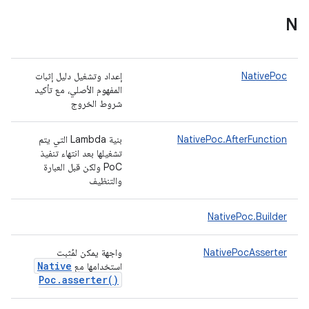
N
NativePoc
إعداد وتشغيل دليل إثبات
المفهوم الأصلي، مع تأكيد
شروط الخروج
NativePoc.AfterFunction
بنية Lambda التي يتم
تشغيلها بعد انتهاء تنفيذ
PoC ولكن قبل العبارة
والتنظيف
NativePoc.Builder
NativePocAsserter
واجهة يمكن لمُثبت
Native
استخدامها مع
Poc
.
asserter(
)