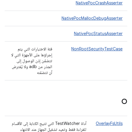
NativePocCrashAsserter
NativePocMallocDebugAsserter
NativePocStatusAsserter
NonRootSecurityTestCase
فئة الاختبارات التي يتم
إجراؤها على الأجهزة التي لا
تتضمّن إذن الوصول إلى
الجذر من adb ولا يُفترض
أن تتضمّنه
O
OverlayFsUtils
أداة TestWatcher التي تتيح الكتابة إلى الأقسام
للقراءة فقط وتعيد تشغيل الجهاز عند الانتهاء