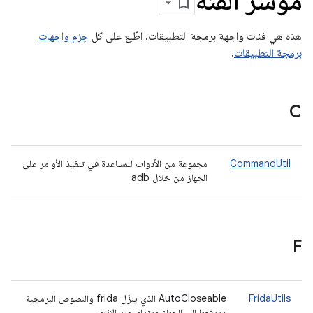
مؤشر الفئة
هذه هي فئات واجهة برمجة التطبيقات. اطّلِع على كل
حِزم واجهات
برمجة التطبيقات
.
C
CommandUtil
مجموعة من الأدوات للمساعدة في تنفيذ الأوامر على
الجهاز من خلال adb
F
FridaUtils
AutoCloseable الذي ينزّل frida والنصوص البرمجية
ويدفعها إلى الجهاز ويزيلها عند الانتهاء