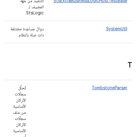
StsExtraBusinessLogicHostTestBase
التنفيذ من جهة
المضيف لـ
StsLogic
SystemUtil
دوال مساعِدة مختلفة
ذات صلة بالنظام
T
TombstoneParser
تُحلِّل
سجلّات
الأركان
الأساسية
من ملف
سجلّات
الأركان
الأساسية
أو