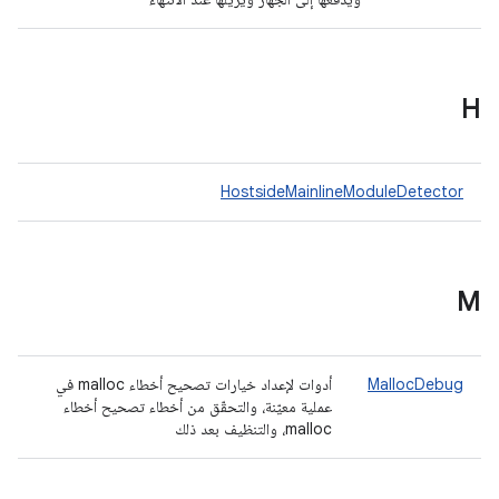
H
HostsideMainlineModuleDetector
M
MallocDebug
أدوات لإعداد خيارات تصحيح أخطاء malloc في
عملية معيّنة، والتحقّق من أخطاء تصحيح أخطاء
malloc، والتنظيف بعد ذلك