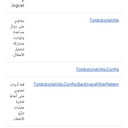
logcat.
TombstoneUtils
يحتوي
على دوال
مساعدة
وثوابت
مشترَكة
لتحليل
الأعطال.
TombstoneUtils.Config
TombstoneUtils.Config.BacktraceFilterPattern
فئة أدوات
تحتوي
على أنماط
لفلترة
عمليات
تتبُّع
الأخطاء