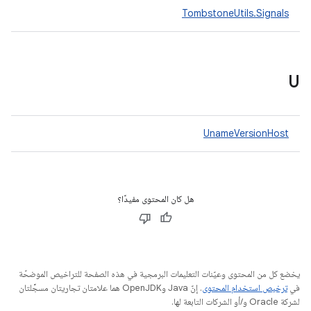
TombstoneUtils.Signals
U
UnameVersionHost
هل كان المحتوى مفيدًا؟
يخضع كل من المحتوى وعيّنات التعليمات البرمجية في هذه الصفحة للتراخيص الموضحّة
في
ترخيص استخدام المحتوى
. إنّ Java وOpenJDK هما علامتان تجاريتان مسجَّلتان
لشركة Oracle و/أو الشركات التابعة لها.