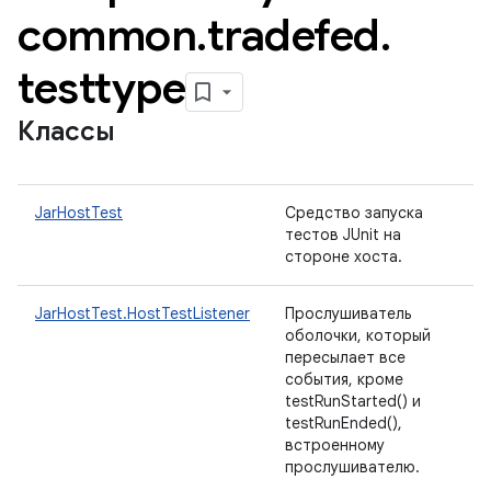
common
.
tradefed
.
testtype
Классы
JarHostTest
Средство запуска
тестов JUnit на
стороне хоста.
JarHostTest.HostTestListener
Прослушиватель
оболочки, который
пересылает все
события, кроме
testRunStarted() и
testRunEnded(),
встроенному
прослушивателю.