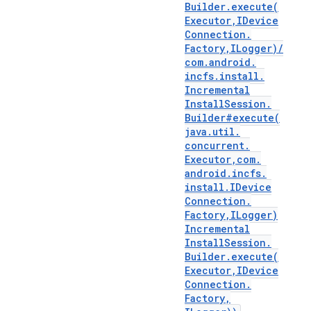
Builder
.
execute(
Executor
,
IDevice
Connection
.
Factory
,
ILogger)
/
com
.
android
.
incfs
.
install
.
Incremental
Install
Session
.
Builder#
execute(
java
.
util
.
concurrent
.
Executor
,
com
.
android
.
incfs
.
install
.
IDevice
Connection
.
Factory
,
ILogger)
Incremental
Install
Session
.
Builder
.
execute(
Executor
,
IDevice
Connection
.
Factory
,