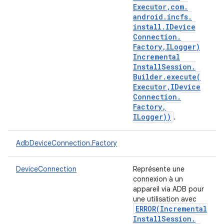
Executor
,
com
.
android
.
incfs
.
install
.
IDevice
Connection
.
Factory
,
ILogger)
Incremental
Install
Session
.
Builder
.
execute(
Executor
,
IDevice
Connection
.
Factory
,
ILogger))
.
AdbDeviceConnection.Factory
DeviceConnection
Représente une
connexion à un
appareil via ADB pour
une utilisation avec
ERROR(
Incremental
Install
Session
.