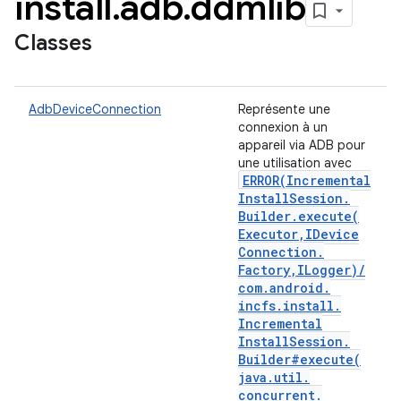
install
.
adb
.
ddmlib
Classes
AdbDeviceConnection
Représente une
connexion à un
appareil via ADB pour
une utilisation avec
ERROR(
Incremental
Install
Session
.
Builder
.
execute(
Executor
,
IDevice
Connection
.
Factory
,
ILogger)
/
com
.
android
.
incfs
.
install
.
Incremental
Install
Session
.
Builder#
execute(
java
.
util
.
concurrent
.