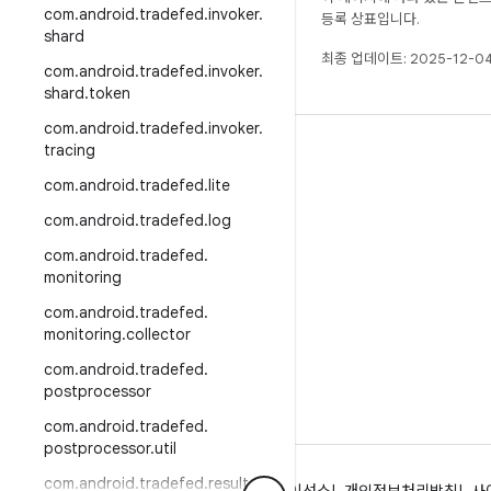
com
.
android
.
tradefed
.
invoker
.
등록 상표입니다.
shard
최종 업데이트: 2025-12-04
com
.
android
.
tradefed
.
invoker
.
shard
.
token
com
.
android
.
tradefed
.
invoker
.
tracing
빌드
com
.
android
.
tradefed
.
lite
Android 저장소
com
.
android
.
tradefed
.
log
요구사항
com
.
android
.
tradefed
.
다운로드
monitoring
바이너리 미리보기
com
.
android
.
tradefed
.
공장 출고 시 이미지
monitoring
.
collector
드라이버 바이너리
com
.
android
.
tradefed
.
postprocessor
com
.
android
.
tradefed
.
postprocessor
.
util
com
.
android
.
tradefed
.
result