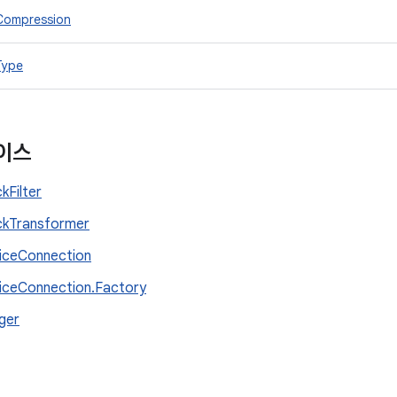
Compression
Type
이스
kFilter
ckTransformer
iceConnection
iceConnection.Factory
ger