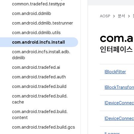
common
.
tradefed
.
testtype
com
.
android
.
ddmlib
AOSP
문서
com
.
android
.
ddmlib
.
testrunner
com
.
android
.
ddmlib
.
utils
com
.
a
com
.
android
.
incfs
.
install
인터페이스
com
.
android
.
incfs
.
install
.
adb
.
ddmlib
com
.
android
.
tradefed
.
ai
IBlockFilter
com
.
android
.
tradefed
.
auth
com
.
android
.
tradefed
.
build
IBlockTransfor
com
.
android
.
tradefed
.
build
.
cache
IDeviceConnec
com
.
android
.
tradefed
.
build
.
content
IDeviceConnec
com
.
android
.
tradefed
.
build
.
gcs