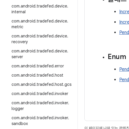
com
.
android
.
tradefed
.
device
.
Incr
internal
com
.
android
.
tradefed
.
device
.
Incr
metric
Pend
com
.
android
.
tradefed
.
device
.
recovery
com
.
android
.
tradefed
.
device
.
Enum
server
com
.
android
.
tradefed
.
error
Pend
com
.
android
.
tradefed
.
host
Pend
com
.
android
.
tradefed
.
host
.
gcs
com
.
android
.
tradefed
.
invoker
com
.
android
.
tradefed
.
invoker
.
logger
com
.
android
.
tradefed
.
invoker
.
sandbox
이 페이지에 나와 있는 콘텐