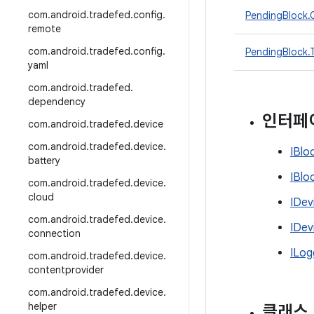
com
.
android
.
tradefed
.
config
.
PendingBlock.
remote
com
.
android
.
tradefed
.
config
.
PendingBlock.
yaml
com
.
android
.
tradefed
.
dependency
인터페
com
.
android
.
tradefed
.
device
com
.
android
.
tradefed
.
device
.
IBloc
battery
IBlo
com
.
android
.
tradefed
.
device
.
cloud
IDev
com
.
android
.
tradefed
.
device
.
IDev
connection
ILog
com
.
android
.
tradefed
.
device
.
contentprovider
com
.
android
.
tradefed
.
device
.
helper
클래스