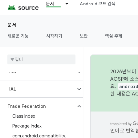
문서
Android 코드 검색
문서
새로운 기능
시작하기
보안
핵심 주제
개요
2026년부터
HIDL
AOSP에 소
요.
androi
HAL
한 내용은
A
Trade Federation
Class Index
Package Index
언어로 번역합
com
.
android
.
compatibility
.