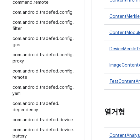
ContentInform
command
.
remote
com
.
android
.
tradefed
.
config
ContentMerkle
com
.
android
.
tradefed
.
config
.
filter
ContentModule
com
.
android
.
tradefed
.
config
.
gcs
DeviceMerkleT
com
.
android
.
tradefed
.
config
.
proxy
ImageContentA
com
.
android
.
tradefed
.
config
.
remote
TestContentAn
com
.
android
.
tradefed
.
config
.
yaml
com
.
android
.
tradefed
.
dependency
열거형
com
.
android
.
tradefed
.
device
com
.
android
.
tradefed
.
device
.
ContentAnalys
battery