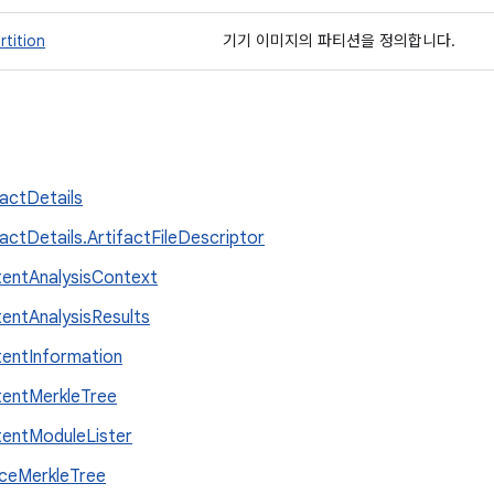
tition
기기 이미지의 파티션을 정의합니다.
factDetails
factDetails.ArtifactFileDescriptor
entAnalysisContext
entAnalysisResults
entInformation
entMerkleTree
entModuleLister
ceMerkleTree