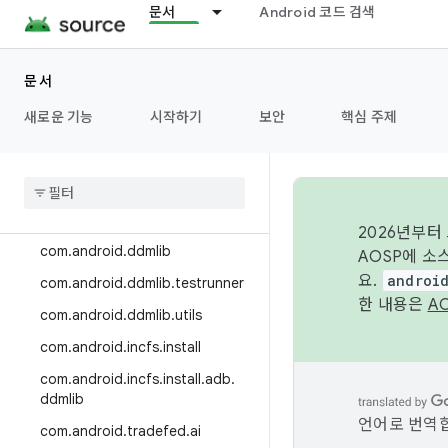
문서
Android 코드 검색
HAL
문서
Trade Federation
새로운 기능
시작하기
보안
핵심 주제
Class Index
Package Index
com
.
android
.
compatibility
.
common
.
tradefed
.
testtype
2026년부터
com
.
android
.
ddmlib
AOSP에 소
요.
androi
com
.
android
.
ddmlib
.
testrunner
한 내용은
A
com
.
android
.
ddmlib
.
utils
com
.
android
.
incfs
.
install
com
.
android
.
incfs
.
install
.
adb
.
ddmlib
언어로 번역합
com
.
android
.
tradefed
.
ai