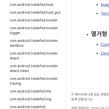
com
.
android
.
tradefed
.
host
Imag
com
.
android
.
tradefed
.
host
.
gcs
Test
com
.
android
.
tradefed
.
invoker
com
.
android
.
tradefed
.
invoker
.
열거형
logger
com
.
android
.
tradefed
.
invoker
.
Cont
sandbox
com
.
android
.
tradefed
.
invoker
.
Devi
shard
com
.
android
.
tradefed
.
invoker
.
shard
.
token
com
.
android
.
tradefed
.
invoker
.
tracing
com
.
android
.
tradefed
.
lite
이 페이지에 나와 있는 콘텐
com
.
android
.
tradefed
.
log
등록 상표입니다.
com
.
android
.
tradefed
.
최종 업데이트: 2026-06-22