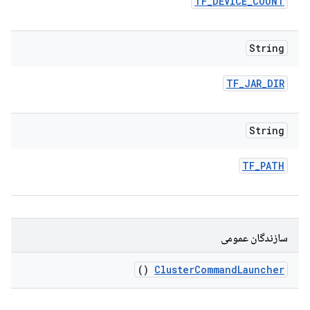
TF
_
DEVICE
_
COUNT
String
TF
_
JAR
_
DIR
String
TF
_
PATH
سازندگان عمومی
()
Cluster
Command
Launcher