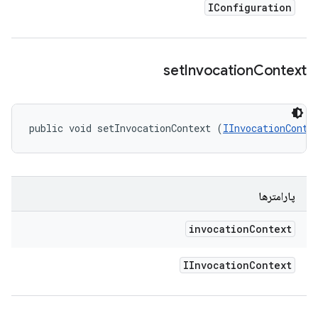
IConfiguration
set
Invocation
Context
public void setInvocationContext (
IInvocationConte
پارامترها
invocation
Context
IInvocation
Context