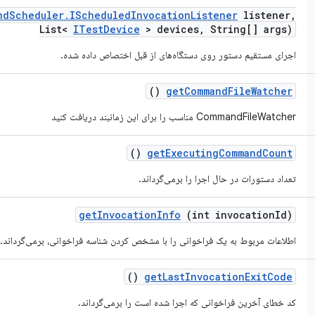
nd
Scheduler
.
IScheduled
Invocation
Listener
listener
,
List<
ITest
Device
> devices
,
String[] args)
اجرای مستقیم دستور روی دستگاه‌های از قبل اختصاص داده شده.
()
get
Command
File
Watcher
CommandFileWatcher مناسب را برای این زمانبند دریافت کنید
()
get
Executing
Command
Count
تعداد دستورات در حال اجرا را برمی‌گرداند.
get
Invocation
Info
(int invocation
Id)
اطلاعات مربوط به یک فراخوانی را با مشخص کردن شناسه فراخوانی، برمی‌گرداند.
()
get
Last
Invocation
Exit
Code
کد خطای آخرین فراخوانی که اجرا شده است را برمی‌گرداند.