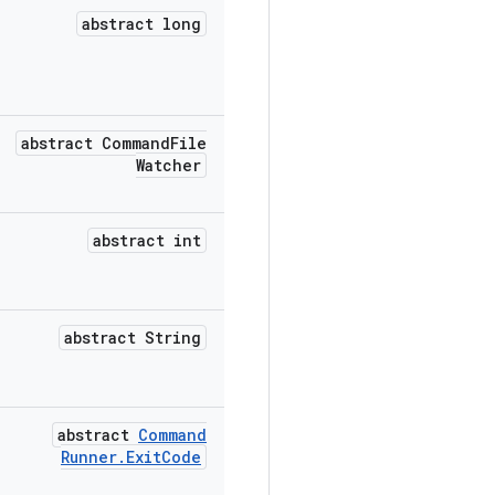
abstract long
abstract Command
File
Watcher
abstract int
abstract String
abstract
Command
Runner
.
Exit
Code