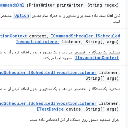
ommands
Xml
(Print
Writer print
Writer
,
String regex)
Option
فایل xml بسط داده شده برای دستور را به همراه تمام مقادیر
مشخص شد
کنید.
ation
Context
context
,
ICommand
Scheduler
.
IScheduled
Invocation
Listener
listener
,
String[] args)
مستقیماً یک دستگاه را اختصاص می‌دهد و یک دستور را بدون اضافه کردن آن به ص
IInvocationContext
موجود اجرا می‌کند.
nd
Scheduler
.
IScheduled
Invocation
Listener
listener
,
String[] args)
مستقیماً یک دستگاه را اختصاص می‌دهد و یک دستور را بدون اضافه کردن آن به ص
nd
Scheduler
.
IScheduled
Invocation
Listener
listener
,
ITest
Device
device
,
String[] args)
اجرای مستقیم دستور روی دستگاه از قبل اختصاص داده شده.