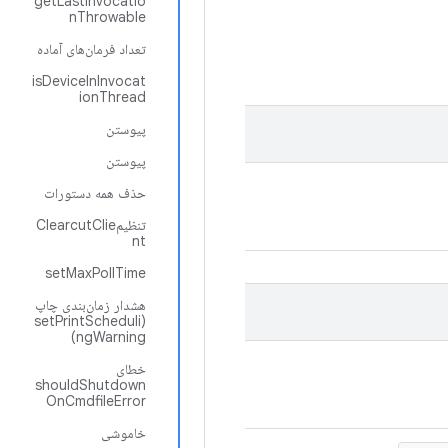
getLastInvocatio
nThrowable
تعداد فرمان‌های آماده
isDeviceInInvocat
ionThread
پیوستن
پیوستن
حذف همه دستورات
تنظیمClearcutClie
nt
setMaxPollTime
هشدار زمان‌بندی چاپ
(setPrintScheduli
ngWarning)
خطای
shouldShutdown
OnCmdfileError
خاموشی