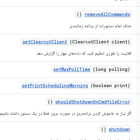
()
remove
All
Commands
حذف تمام دستورات از برنامه زمانبندی
set
Clearcut
Client
(Clearcut
Client client)
کلاینت را طوری تنظیم کنید که داده‌های مهار را گزارش دهد
set
Max
Poll
Time
(long polling)
set
Print
Scheduling
Warning
(boolean print)
()
should
Shutdown
On
Cmdfile
Error
اگر نیاز به خاموش کردن برنامه‌ریز در صورت بروز خطا در یک دستور داشته باشیم، مقدار true را برم
()
shutdown