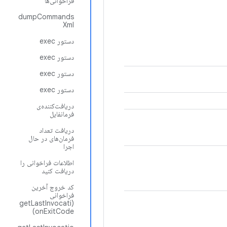
فراخوانی‌ها
dumpCommands
Xml
دستور exec
دستور exec
دستور exec
دستور exec
دریافت‌کننده‌ی
فرمانفایل
دریافت تعداد
فرمان‌های در حال
اجرا
اطلاعات فراخوانی را
دریافت کنید
کد خروج آخرین
فراخوانی
(getLastInvocati
onExitCode)