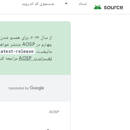
اسناد
جستجوی کد اندروید
از سال ۲۰۲۶، برای ه
چهارم در AOSP منتشر خواهیم کرد. برای ساخت و مشارکت در AOSP،
مانیفست
latest-release
تغییرات در AOSP
مراجعه کنی
ا
AOSP