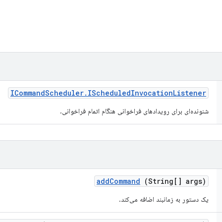
ICommand
Scheduler
.
IScheduled
Invocation
Listener
شنونده‌ای برای رویدادهای فراخوانی هنگام اتمام فراخوانی.
add
Command
(String[] args)
یک دستور به زمانبند اضافه می‌کند.