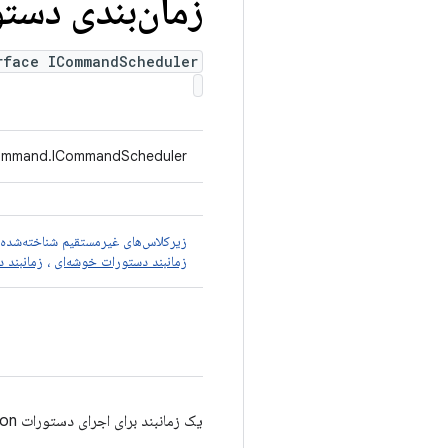
زمان‌بندی دست
rface ICommandScheduler
command.ICommandScheduler
زیرکلاس‌های غیرمستقیم شناخته‌شده
زمانبند دستورات خوشه‌ای
،
زمانبند 
یک زمانبند برای اجرای دستورات TradeFederation.